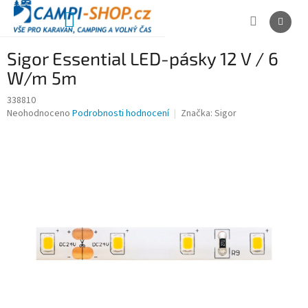
Přejít
na
NÁKUPNÍ
obsah
KOŠÍK
Sigor Essential LED-pásky 12 V / 6
W/m 5m
338810
Průměrné
Neohodnoceno
Podrobnosti hodnocení
Značka:
Sigor
hodnocení
produktu
je
0,0
z
5
hvězdiček.