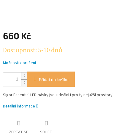
660 Kč
Měrná
Dostupnost: 5-10 dnů
cena:
Možnosti doručení
Přidat do košíku
Sigor Essential LED-pásky jsou ideální i pro ty nejužší prostory!
Detailní informace
ZEPTAT SE
SDÍLET