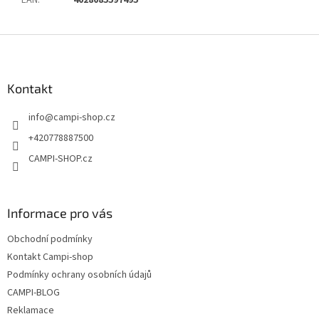
EAN
:
4028085597495
Z
á
p
a
Kontakt
t
info
@
campi-shop.cz
í
+420778887500
CAMPI-SHOP.cz
Informace pro vás
Obchodní podmínky
Kontakt Campi-shop
Podmínky ochrany osobních údajů
CAMPI-BLOG
Reklamace