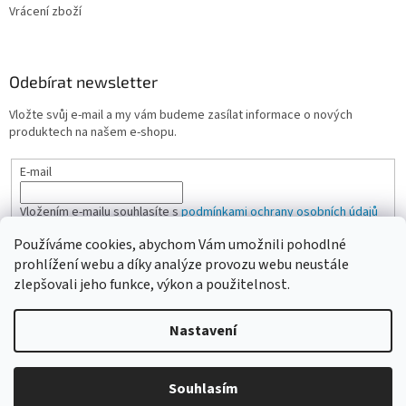
Vrácení zboží
Odebírat newsletter
Vložte svůj e-mail a my vám budeme zasílat informace o nových
produktech na našem e-shopu.
E-mail
Vložením e-mailu souhlasíte s
podmínkami ochrany osobních údajů
Používáme cookies, abychom Vám umožnili pohodlné
PŘIHLÁSIT SE
prohlížení webu a díky analýze provozu webu neustále
zlepšovali jeho funkce, výkon a použitelnost.
Nastavení
Vytvořil Shoptet
Vážení zákazníci, pokud na eshopu nenajdete žádanou položku,
Souhlasím
Copyright 2026
CAMPI-SHOP.cz
. Všechna práva vyhrazena.
neváhejte ji poptat přes kontaktní formulář nebo email.