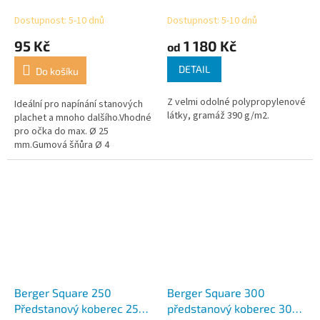
Dostupnost: 5-10 dnů
Dostupnost: 5-10 dnů
95 Kč
1 180 Kč
od
DETAIL
Do košíku
Z velmi odolné polypropylenové
Ideální pro napínání stanových
látky, gramáž 390 g/m2.
plachet a mnoho dalšího.Vhodné
pro očka do max. Ø 25
mm.Gumová šňůra Ø 4
mm.Balení 4 ks.
Berger Square 250
Berger Square 300
Předstanový koberec 250
předstanový koberec 300