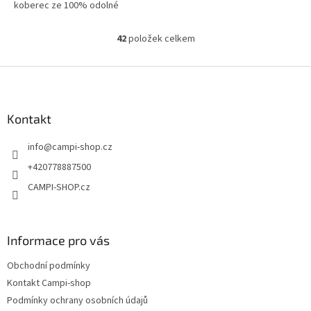
koberec ze 100% odolné
polypropylenové stuhy, 300 g /
m². Odolné vůči slunečnímu
42
položek celkem
O
záření a...
v
l
Z
á
á
d
p
a
a
Kontakt
c
t
í
info
@
campi-shop.cz
í
p
r
+420778887500
v
CAMPI-SHOP.cz
k
y
v
ý
Informace pro vás
p
i
Obchodní podmínky
s
u
Kontakt Campi-shop
Podmínky ochrany osobních údajů