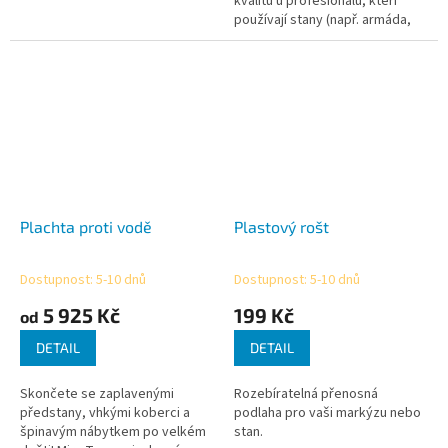
kvalitu u profesionálu, kteří
používají stany (např. armáda,
záchranné složky a
zdravotnické organizace).
Mobilní...
Plachta proti vodě
Plastový rošt
Dostupnost: 5-10 dnů
Dostupnost: 5-10 dnů
Průměrné
Průměrné
hodnocení
hodnocení
5 925 Kč
199 Kč
od
produktu
produktu
je
je
DETAIL
DETAIL
1,0
5,0
z
z
Skončete se zaplavenými
Rozebíratelná přenosná
5
5
předstany, vhkými koberci a
podlaha pro vaši markýzu nebo
hvězdiček.
hvězdiček.
špinavým nábytkem po velkém
stan.