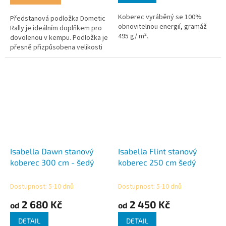
Koberec vyráběný se 100%
Předstanová podložka Dometic
obnovitelnou energií, gramáž
Rally je ideálním doplňkem pro
495 g/ m².
dovolenou v kempu. Podložka je
přesně přizpůsobena velikosti
stanu markýzy Dometic Rally Air
Pro, takže ji lze...
Isabella Dawn stanový
Isabella Flint stanový
koberec 300 cm - šedý
koberec 250 cm šedý
Dostupnost: 5-10 dnů
Dostupnost: 5-10 dnů
2 680 Kč
2 450 Kč
od
od
DETAIL
DETAIL