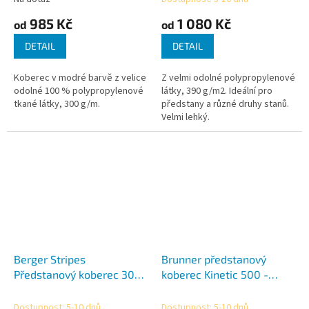
Průměrné
Průměrné
hodnocení
hodnocení
985 Kč
1 080 Kč
od
od
produktu
produktu
je
je
DETAIL
DETAIL
4,1
5,0
z
z
Koberec v modré barvě z velice
Z velmi odolné polypropylenové
5
5
odolné 100 % polypropylenové
látky, 390 g/m2. Ideální pro
hvězdiček.
hvězdiček.
tkané látky, 300 g/m.
předstany a různé druhy stanů.
Velmi lehký.
Berger Stripes
Brunner předstanový
Předstanový koberec 300
koberec Kinetic 500 -
x 250 cm
hnědý
Dostupnost: 5-10 dnů
Dostupnost: 5-10 dnů