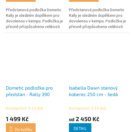
Předstanová podložka Dometic
Předstanová podložka Dometic
Rally je ideálním doplňkem pro
Rally je ideálním doplňkem pro
dovolenou v kempu. Podložka je
dovolenou v kempu. Podložka je
přesně přizpůsobena velikosti
přesně přizpůsobena velikosti
stanu markýzy Dometic Rally Air
stanu markýzy Dometic Rally Air
Pro, takže ji lze...
Pro, takže ji lze...
Dometic podložka pro
Isabella Dawn stanový
předstan - Rally 390
koberec 250 cm - šedá
Dostupnost: 5-10 dnů
Dostupnost: 5-10 dnů
1 499 Kč
2 450 Kč
od
DETAIL
Do košíku