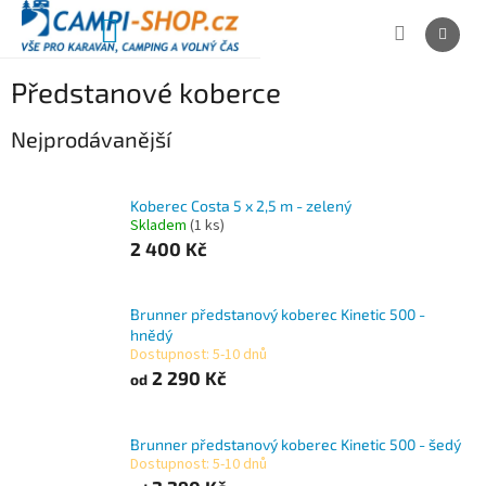
Přejít
na
NÁKUPNÍ
obsah
KOŠÍK
Předstanové koberce
Nejprodávanější
Koberec Costa 5 x 2,5 m - zelený
Skladem
(1 ks)
2 400 Kč
Brunner předstanový koberec Kinetic 500 -
hnědý
Dostupnost: 5-10 dnů
2 290 Kč
od
Brunner předstanový koberec Kinetic 500 - šedý
Dostupnost: 5-10 dnů