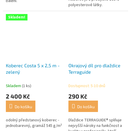
hvězdiček.
balení.
polyesterové látky.
Skladem!
Koberec Costa 5 x 2,5 m -
Okrajový díl pro dlaždice
zelený
Terraguide
Skladem
(1 ks)
Dostupnost: 5-10 dnů
2 400 Kč
290 Kč
Do košíku
Do košíku
odolný předstanový koberec -
Dlaždice TERRAGUIDE® splňuje
jednobarevný, gramáž 545 g/m²
nejvyšší nároky na funkčnost a