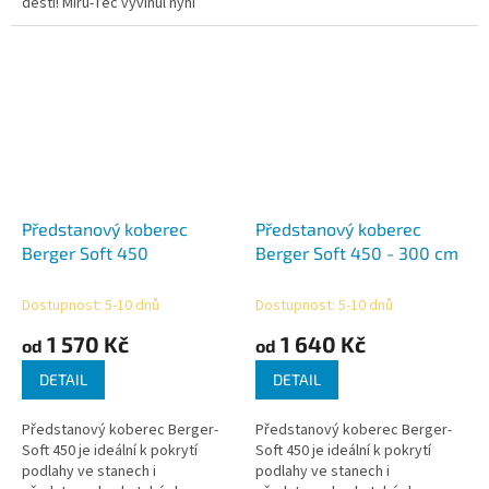
dešti! Miru-Tec vyvinul nyní
novou 0,45 mm silnou PVC
plachtu pro předstany (stany,...
Předstanový koberec
Předstanový koberec
Berger Soft 450
Berger Soft 450 - 300 cm
Dostupnost: 5-10 dnů
Dostupnost: 5-10 dnů
1 570 Kč
1 640 Kč
od
od
DETAIL
DETAIL
Předstanový koberec Berger-
Předstanový koberec Berger-
Soft 450 je ideální k pokrytí
Soft 450 je ideální k pokrytí
podlahy ve stanech i
podlahy ve stanech i