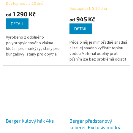
Dostupnost: 5-10 dnů
Průměrné
Dostupnost: 5-10 dnů
hodnocení
1 290 Kč
od
produktu
945 Kč
od
je
DETAIL
3,3
DETAIL
z
Vyrobeno z odolného
5
Péče o něj je mimořádně snadná
polypropylenového vlákna.
hvězdiček.
a lze jej snadno vyčistit teplou
Ideální pro markýzy, stany pro
vodou.Materiál odolný proti
bungalovy, stany pro obytná
plísním lze bez problémů očistit
auta a kupolovité stany.
vodou.Ani déšť nemůže koberci
Propouští vzduch - plocha
ublížit.
trávníku je větraná a...
Berger Kulový hák 4ks
Berger předstanový
koberec Exclusiv modrý