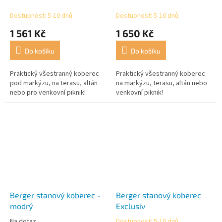
x 250 cm
x 300 cm
Dostupnost: 5-10 dnů
Dostupnost: 5-10 dnů
1 561 Kč
1 650 Kč
Do košíku
Do košíku
Praktický všestranný koberec
Praktický všestranný koberec
pod markýzu, na terasu, altán
na markýzu, terasu, altán nebo
nebo pro venkovní piknik!
venkovní piknik!
Berger stanový koberec -
Berger stanový koberec
modrý
Exclusiv
Na dotaz
Dostupnost: 5-10 dnů