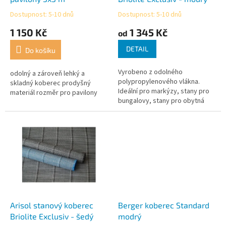
k
Dostupnost: 5-10 dnů
Dostupnost: 5-10 dnů
Průměrné
Průměrné
t
hodnocení
hodnocení
1 150 Kč
1 345 Kč
ů
od
produktu
produktu
je
je
DETAIL
Do košíku
5,0
4,5
z
z
Vyrobeno z odolného
5
5
odolný a zároveň lehký a
polypropylenového vlákna.
hvězdiček.
hvězdiček.
skladný koberec prodyšný
Ideální pro markýzy, stany pro
materiál rozměr pro pavilony
bungalovy, stany pro obytná
auta a kupolovité stany.
Propouští vzduch - plocha
trávníku je větraná a...
Arisol stanový koberec
Berger koberec Standard
Briolite Exclusiv - šedý
modrý