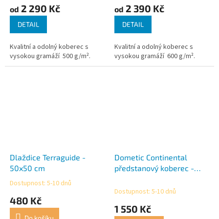
2 290 Kč
2 390 Kč
od
od
DETAIL
DETAIL
Kvalitní a odolný koberec s
Kvalitní a odolný koberec s
vysokou gramáží 500 g/m².
vysokou gramáží 600 g/m².
Dlaždice Terraguide -
Dometic Continental
50x50 cm
předstanový koberec -
Rally 200
Dostupnost: 5-10 dnů
Průměrné
Dostupnost: 5-10 dnů
hodnocení
480 Kč
produktu
1 550 Kč
je
Do košíku