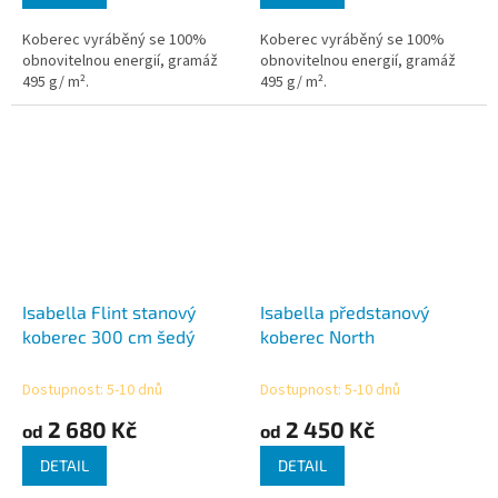
Koberec vyráběný se 100%
Koberec vyráběný se 100%
obnovitelnou energií, gramáž
obnovitelnou energií, gramáž
495 g/ m².
495 g/ m².
Isabella Flint stanový
Isabella předstanový
koberec 300 cm šedý
koberec North
Dostupnost: 5-10 dnů
Dostupnost: 5-10 dnů
2 680 Kč
2 450 Kč
od
od
DETAIL
DETAIL