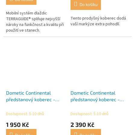
5,0
Do košíku
z
5
Mobilní systém dlaždic
Tento prodyšný koberec dodá
hvězdiček.
TERRAGUIDE® splňuje nejvyšší
vaší markýze extra pohodlí.
nároky na funkčnost a kvalitu při
použití ve stanech.
Dometic Continental
Dometic Continental
předstanový koberec -
předstanový koberec -
Rally 260
Rally 330
Dostupnost: 5-10 dnů
Dostupnost: 5-10 dnů
1 950 Kč
2 390 Kč