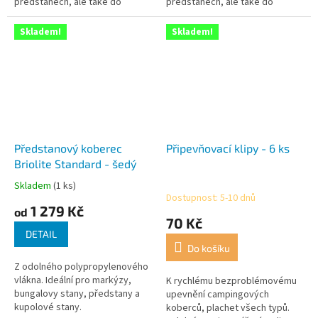
předstanech, ale také do
předstanech, ale také do
domácnosti, na terasy, balkóny
domácnosti, na terasy, balkóny
atd. Příjemně měkký a příjemný
atd. Příjemně měkký a příjemný
Skladem!
Skladem!
na chození....
na chození....
Předstanový koberec
Připevňovací klipy - 6 ks
Briolite Standard - šedý
Skladem
(1 ks)
Průměrné
Dostupnost: 5-10 dnů
hodnocení
1 279 Kč
od
produktu
70 Kč
je
DETAIL
5,0
Do košíku
z
Z odolného polypropylenového
5
vlákna. Ideální pro markýzy,
K rychlému bezproblémovému
hvězdiček.
bungalovy stany, předstany a
upevnění campingových
kupolové stany.
koberců, plachet všech typů.