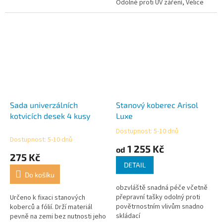
Odolné proti UV záření, Velice
pevné, jednoduché použití.
Sada univerzálních
Stanový koberec Arisol
kotvicích desek 4 kusy
Luxe
Dostupnost: 5-10 dnů
Průměrné
Dostupnost: 5-10 dnů
hodnocení
1 255 Kč
od
produktu
275 Kč
je
DETAIL
5,0
Do košíku
z
obzvláště snadná péče včetně
5
přepravní tašky odolný proti
Určeno k fixaci stanových
hvězdiček.
povětrnostním vlivům snadno
koberců a fólií. Drží materiál
skládací
pevně na zemi bez nutnosti jeho