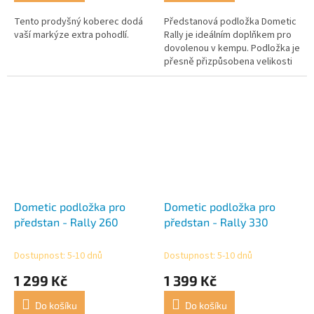
Tento prodyšný koberec dodá
Předstanová podložka Dometic
vaší markýze extra pohodlí.
Rally je ideálním doplňkem pro
dovolenou v kempu. Podložka je
přesně přizpůsobena velikosti
stanu markýzy Dometic Rally Air
Pro, takže ji lze...
Dometic podložka pro
Dometic podložka pro
předstan - Rally 260
předstan - Rally 330
Dostupnost: 5-10 dnů
Dostupnost: 5-10 dnů
1 299 Kč
1 399 Kč
Do košíku
Do košíku