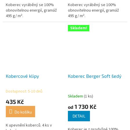
Koberec vyráběný se 100%
Koberec vyráběný se 100%
obnovitelnou energií, gramáž
obnovitelnou energií, gramáž
495 g/ m².
495 g/ m².
Skladem!
Kobercové klipy
Koberec Berger Soft šedý
Dostupnost: 5-10 dnů
Průměrné
Skladem
(1 ks)
hodnocení
435 Kč
produktu
1 730 Kč
od
je
Do košíku
3,0
DETAIL
z
5
K upevnění koberců. 4 ks v
Koberec je z prodyšné 100%