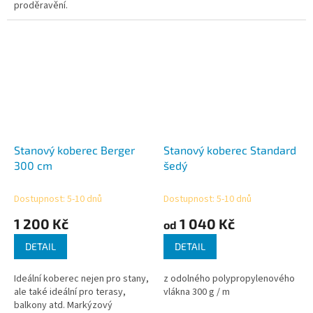
proděravění.
Stanový koberec Berger
Stanový koberec Standard
300 cm
šedý
Dostupnost: 5-10 dnů
Dostupnost: 5-10 dnů
1 200 Kč
1 040 Kč
od
DETAIL
DETAIL
Ideální koberec nejen pro stany,
z odolného polypropylenového
ale také ideální pro terasy,
vlákna 300 g / m
balkony atd. Markýzový