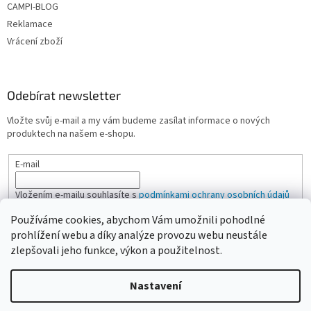
CAMPI-BLOG
Reklamace
Vrácení zboží
Odebírat newsletter
Vložte svůj e-mail a my vám budeme zasílat informace o nových
produktech na našem e-shopu.
E-mail
Vložením e-mailu souhlasíte s
podmínkami ochrany osobních údajů
Používáme cookies, abychom Vám umožnili pohodlné
PŘIHLÁSIT SE
prohlížení webu a díky analýze provozu webu neustále
zlepšovali jeho funkce, výkon a použitelnost.
Nastavení
Vytvořil Shoptet