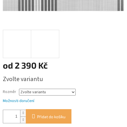
od
2 390 Kč
Měrná
Zvolte variantu
cena:
Rozměr
Možnosti doručení
Přidat do košíku