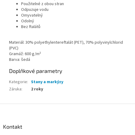
Použitelné z obou stran
Odpuzuje vodu
Omyvatelný
Odolný
Bez ftalátů
Materiál: 30% polyethylentereftalát (PET), 70% polyvinylchlorid
(PVC)
Gramáž: 600 g/m²
Barva: šedá
Doplňkové parametry
Kategorie
:
Stany a markýzy
Záruka
:
2 roky
Z
á
p
a
Kontakt
t