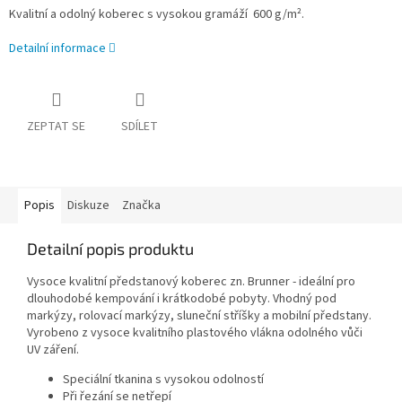
Kvalitní a odolný koberec s vysokou gramáží 600 g/m².
Detailní informace
ZEPTAT SE
SDÍLET
Popis
Diskuze
Značka
Detailní popis produktu
Vysoce kvalitní předstanový koberec zn. Brunner - ideální pro
dlouhodobé kempování i krátkodobé pobyty. Vhodný pod
markýzy, rolovací markýzy, sluneční stříšky a mobilní předstany.
Vyrobeno z vysoce kvalitního plastového vlákna odolného vůči
UV záření.
Speciální tkanina s vysokou odolností
Při řezání se netřepí