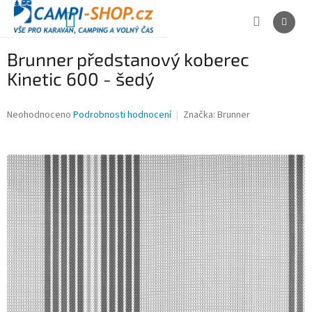
Přejít
na
NÁKUPNÍ
obsah
KOŠÍK
Brunner předstanový koberec
Kinetic 600 - šedý
Průměrné
Neohodnoceno
Podrobnosti hodnocení
Značka:
Brunner
hodnocení
produktu
je
0,0
z
5
hvězdiček.