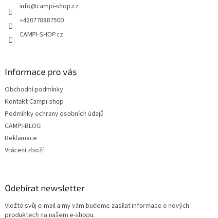
info
@
campi-shop.cz
í
+420778887500
CAMPI-SHOP.cz
Informace pro vás
Obchodní podmínky
Kontakt Campi-shop
Podmínky ochrany osobních údajů
CAMPI-BLOG
Reklamace
Vrácení zboží
Odebírat newsletter
Vložte svůj e-mail a my vám budeme zasílat informace o nových
produktech na našem e-shopu.