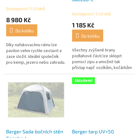
k
Dostupnost: 5-10 dnů
Průměrné
t
Dostupnost: 5-10 dnů
hodnocení
8 980 Kč
ů
produktu
1 185 Kč
je
Do košíku
5,0
Do košíku
z
5
Díky nafukovacímu rámu lze
Všechny zvýšené hrany
hvězdiček.
pavilon velmi rychle sestavit a
podlahové části lze sklopit
zase složit. Ideální společník
pomocí zipu a umožnit tak
pro kemp, jezero nebo zahradu.
přístup např. vozíkům, kočárkům
Včetně praktického balicího
nebo invalidních vozíkům.
vaku (100% polyester) a...
Skladem!
Berger Sada bočních stěn
Berger tarp UV+50