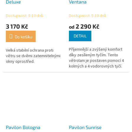
Deluxe
Ventana
Dostupnost: 5-10 dnů
Dostupnost: 5-10 dnů
3 170 Kč
2 290 Kč
od
DETAIL
Do košíku
Příjemnější a zvýšený komfort
Velká stabilní ochrana proti
díky zesíleným tyčím. Tento
větru se dvěmi zatemnitelnými
větrolam je postaven pomocí 4
okny oprostřed.
kolmých a 4 vodorovných tyčí.
Navíc ukotvení pro ještě lepší
stabilitu. Větrolam Ventana...
Pavilon Bologna
Pavilon Sunrise