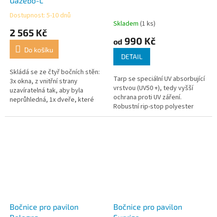
Gazebo-L
Dostupnost: 5-10 dnů
Průměrné
Skladem
(1 ks)
hodnocení
2 565 Kč
produktu
990 Kč
od
je
Do košíku
5,0
DETAIL
z
5
Skládá se ze čtyř bočních stěn:
Tarp se speciální UV absorbující
hvězdiček.
3x okna, z vnitřní strany
vrstvou (UV50 +), tedy vyšší
uzavíratelná tak, aby byla
ochrana proti UV záření.
neprůhledná, 1x dveře, které
Robustní rip-stop polyester
lze uzavřít díky zipu.
zaručuje delší životnost. Různé
možnosti upevnění....
Bočnice pro pavilon
Bočnice pro pavilon