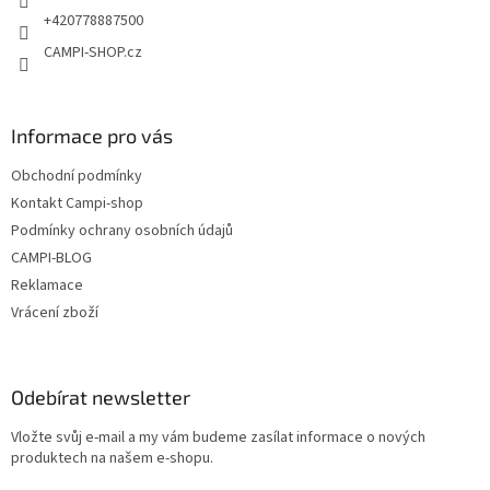
r
+420778887500
v
CAMPI-SHOP.cz
k
y
v
ý
Informace pro vás
p
i
Obchodní podmínky
s
u
Kontakt Campi-shop
Podmínky ochrany osobních údajů
CAMPI-BLOG
Reklamace
Vrácení zboží
Odebírat newsletter
Vložte svůj e-mail a my vám budeme zasílat informace o nových
produktech na našem e-shopu.