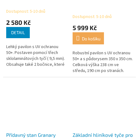
Dostupnost: 5-10 dnů
Průměrné
Dostupnost: 5-10 dnů
hodnocení
2 580 Kč
produktu
5 999 Kč
je
DETAIL
5,0
Do košíku
z
Lehký pavilon s UV ochranou
5
50+. Postaven pomocí třech
Robustní pavilon s UV ochranou
hvězdiček.
sklolaminátových tyčí ( 9,5 mm).
50+ a s půdorysem 350 x 350 cm.
Obsahuje také 2 bočnice, které
Celková výška 238 cm ve
se pomocí upínací pásky upevní
středu, 190 cm po stranách.
k pavilonu. Bočnice jsou k...
Větrací otvory na střeše zajišťují
dobrou cirkulaci vzduchu....
Přídavný stan Granary
Základní hliníkové tyče pro