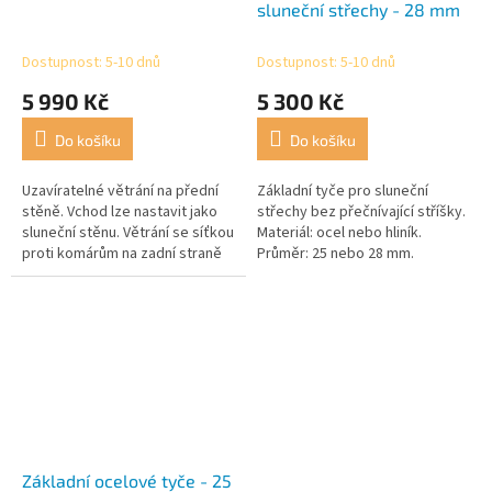
sluneční střechy - 28 mm
Dostupnost: 5-10 dnů
Dostupnost: 5-10 dnů
5 990 Kč
5 300 Kč
Do košíku
Do košíku
Uzavíratelné větrání na přední
Základní tyče pro sluneční
stěně. Vchod lze nastavit jako
střechy bez přečnívající stříšky.
sluneční stěnu. Větrání se síťkou
Materiál: ocel nebo hliník.
proti komárům na zadní straně
Průměr: 25 nebo 28 mm.
(zvenku uzavíratelné).
Doporučujeme použití
přídavných střešních hákových
a opěrných tyčí.
Základní ocelové tyče - 25