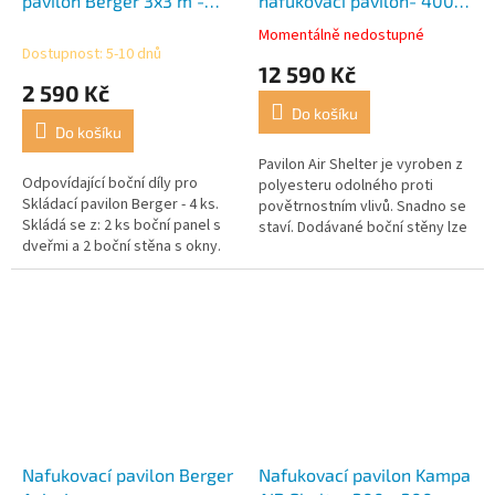
pavilon Berger 3x3 m -
nafukovací pavilon- 400 x
šedý
400 x 340 cm
Momentálně nedostupné
Průměrné
Dostupnost: 5-10 dnů
hodnocení
12 590 Kč
produktu
2 590 Kč
je
Do košíku
4,0
Do košíku
z
5
Pavilon Air Shelter je vyroben z
Odpovídající boční díly pro
hvězdiček.
polyesteru odolného proti
Skládací pavilon Berger - 4 ks.
povětrnostním vlivů. Snadno se
Skládá se z: 2 ks boční panel s
staví. Dodávané boční stěny lze
dveřmi a 2 boční stěna s okny.
podle potřeby připevnit nebo
sejmout a zajistit tak...
Nafukovací pavilon Berger
Nafukovací pavilon Kampa