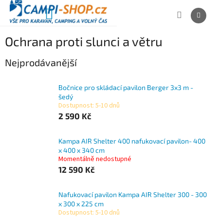
Přejít
na
NÁKUPNÍ
obsah
KOŠÍK
Ochrana proti slunci a větru
Nejprodávanější
Bočnice pro skládací pavilon Berger 3x3 m -
šedý
Dostupnost: 5-10 dnů
2 590 Kč
Kampa AIR Shelter 400 nafukovací pavilon- 400
x 400 x 340 cm
Momentálně nedostupné
12 590 Kč
Nafukovací pavilon Kampa AIR Shelter 300 - 300
x 300 x 225 cm
Dostupnost: 5-10 dnů