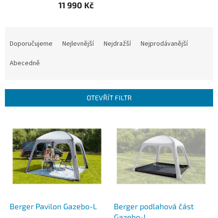
11 990 Kč
Ř
a
Doporučujeme
Nejlevnější
Nejdražší
Nejprodávanější
z
e
Abecedně
n
í
p
OTEVŘÍT FILTR
r
o
V
d
ý
u
p
k
i
t
s
ů
p
r
o
d
Berger Pavilon Gazebo-L
Berger podlahová část
u
Gazebo-L