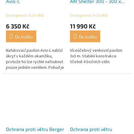
Avio-L
AIR Shelter 300 - 300 x
300 x 225 cm
Dostupnost: 5-10 dnů
Dostupnost: 5-10 dnů
6 350 Kč
11 990 Kč
Do košíku
Do košíku
Nafukovací pavilon Avio-L nabízí
Víceúčelový venkovní pavilon
úkryt v každém okamžiku,
3x3 m. Stabilní konstrukce.
protože ho lze rychle nafouknut
Včetně 4 bočních stěn.
pouze jedním ventilem. Pokud je
za špatného počasí vyžadována
větší ochrana, lze...
Ochrana proti větru Berger
Ochrana proti větru