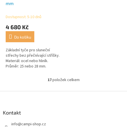
mm
Dostupnost: 5-10 dnů
4 680 Kč
Do košíku
Základní tyče pro sluneční
střechy bez přečnívající stříšky.
Materiál: ocel nebo hliník.
Průměr: 25 nebo 28 mm.
Doporučujeme použití
přídavných střešních hákových
17
položek celkem
O
a opěrných tyčí.
v
l
Z
á
á
d
p
a
a
Kontakt
c
t
í
info
@
campi-shop.cz
í
p