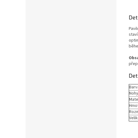
Det
Pavi
staví
opti
běhe
Obsa
přep
Det
Barv
Nohy
Mate
Hmo
Roz
Velik