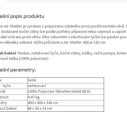
ailní popis produktu
lon Air Shelter je vyroben z polyesteru odolného proti povětrnostním vlivů.
. Dodávané boční stěny lze podle potřeby připevnit nebo sejmout a zajistit
mální ochranu proti větru. Díky robustním vzduchovým tyčím lze pavilon pos
m několika sekund. Výška průchodu u Air Shelter 400 je 163 cm.
h balení
: Pavilon, nafukovací tyče, boční stěny, kolíky, ruční pumpa, kotevn
ravní taška (100% polyester)
ailní parametry:
a
šedá
 - tyče
nafukovací
riál
100% Polyester (Weathershield 68 D)
tnost
9,47 kg
měry
400 x 400 x 340 cm
ost balení
68 x 36 x 34 cm