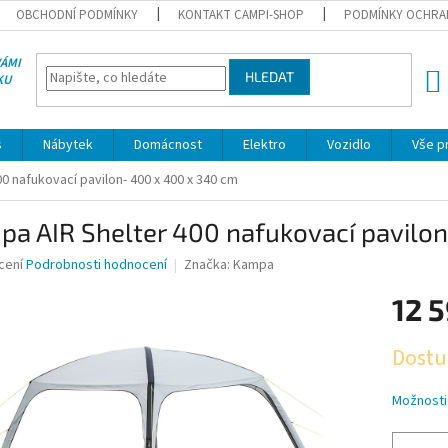
OBCHODNÍ PODMÍNKY
KONTAKT CAMPI-SHOP
PODMÍNKY OCHRA
VÁMI
HLEDAT
KU
NÁK
KOŠÍ
s
Nábytek
Domácnost
Elektro
Vozidlo
Vše p
0 nafukovací pavilon- 400 x 400 x 340 cm
pa AIR Shelter 400 nafukovací pavilo
né
cení
Podrobnosti hodnocení
Značka:
Kampa
ní
12 
u
Měrná
Dostu
cena:
ek.
Možnosti