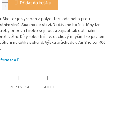
Přidat do košíku
ir Shelter je vyroben z polyesteru odolného proti
tním vlivů. Snadno se staví. Dodávané boční stěny lze
řeby připevnit nebo sejmout a zajistit tak optimální
roti větru. Díky robustním vzduchovým tyčím lze pavilon
během několika sekund. Výška průchodu u Air Shelter 400
.
informace
ZEPTAT SE
SDÍLET