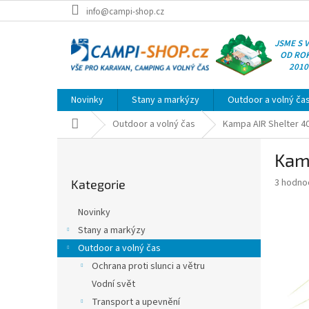
Přejít
info@campi-shop.cz
na
obsah
JSME S 
OD RO
2010
Novinky
Stany a markýzy
Outdoor a volný ča
Domů
Outdoor a volný čas
Kampa AIR Shelter 40
P
Kam
o
Přeskočit
s
Průměr
3 hodno
Kategorie
kategorie
t
hodnoce
r
produkt
Novinky
a
je
Stany a markýzy
4,0
n
z
Outdoor a volný čas
n
5
í
Ochrana proti slunci a větru
hvězdič
p
Vodní svět
a
Transport a upevnění