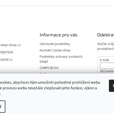
Informace pro vás
Odebíra
Obchodní podmínky
Vložte svů
campi-shop.cz
produktech
Kontakt Campi-shop
78887500
Podmínky ochrany osobních
-SHOP.cz
E-mail
údajů
CAMPI-BLOG
Vložením
Reklamace
údajů
Vrácení zboží
ookies, abychom Vám umožnili pohodlné prohlížení webu
ze provozu webu neustále zlepšovali jeho funkce, výkon a
PŘIHL
.
tat
í
.