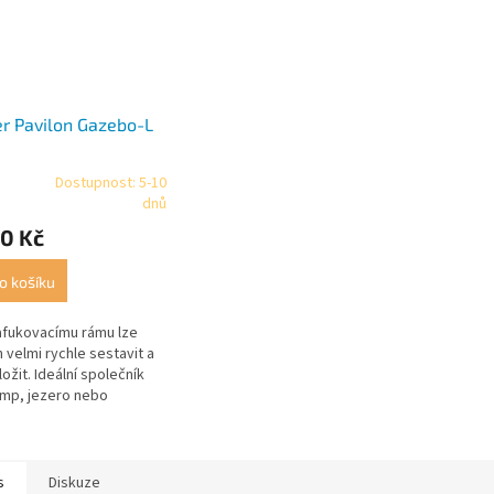
r Pavilon Gazebo-L
Dostupnost: 5-10
rné
dnů
cení
0 Kč
ktu
o košíku
afukovacímu rámu lze
ček.
n velmi rychle sestavit a
ožit. Ideální společník
mp, jezero nebo
u. Včetně praktického
ho vaku (100% polyester)
s
Diskuze