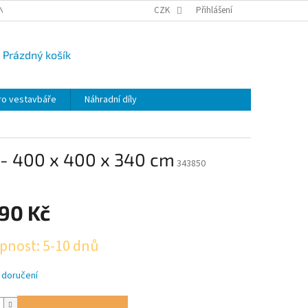
NY OSOBNÍCH ÚDAJŮ
CAMPI-BLOG
CZK
REKLAMACE
Přihlášení
VRÁCENÍ ZBO
Prázdný košík
UPNÍ
K
ro vestavbáře
Náhradní díly
n- 400 x 400 x 340 cm
343850
590 Kč
pnost: 5-10 dnů
 doručení