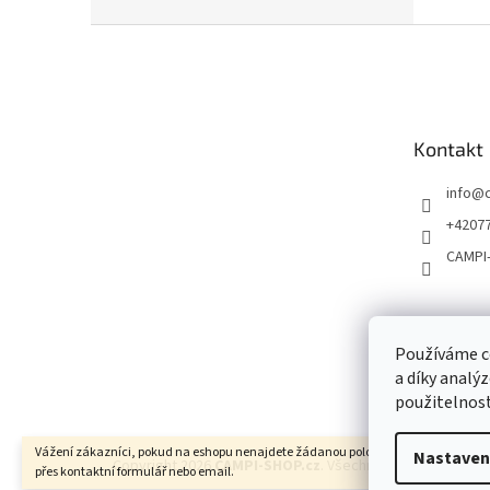
Z
á
p
a
t
Kontakt
í
info
@
+4207
CAMPI
Používáme c
a díky analý
použitelnost
Vážení zákazníci, pokud na eshopu nenajdete žádanou položku, neváhejte ji pop
Nastaven
Copyright 2026
CAMPI-SHOP.cz
. Všechna práva vyhrazena
přes kontaktní formulář nebo email.