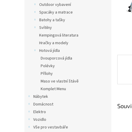
n
Outdoor vybavení
e
Spacáky a matrace
l
Batohy a tašky
Svítilny
Kempingová literatura
Hračky a modely
Hotová jídla
Dvouporcová jídla
Polévky
Přílohy
Maso ve vlastní štávě
Komplet Menu
Nábytek
Domácnost
Souvi
Elektro
Vozidlo
Vše pro vestavbáře