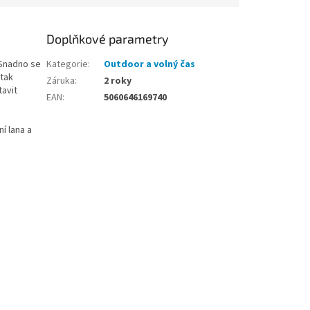
Doplňkové parametry
 Snadno se
Kategorie
:
Outdoor a volný čas
 tak
Záruka
:
2 roky
tavit
EAN
:
5060646169740
í lana a