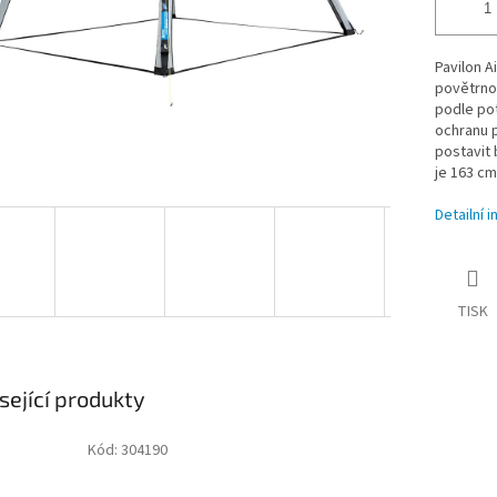
Pavilon A
povětrnos
podle pot
ochranu p
postavit 
je 163 cm
Detailní 
TISK
sející produkty
Kód:
304190