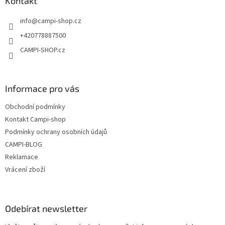
a
Kontakt
c
t
í
info
@
campi-shop.cz
í
p
r
+420778887500
v
CAMPI-SHOP.cz
k
y
v
ý
Informace pro vás
p
i
Obchodní podmínky
s
u
Kontakt Campi-shop
Podmínky ochrany osobních údajů
CAMPI-BLOG
Reklamace
Vrácení zboží
Odebírat newsletter