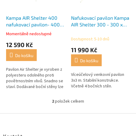
r
t
o
ů
d
Kampa AIR Shelter 400
Nafukovací pavilon Kampa
u
nafukovací pavilon- 400 x
AIR Shelter 300 - 300 x
k
400 x 340 cm
300 x 225 cm
Momentálně nedostupné
Průměrné
t
Dostupnost: 5-10 dnů
hodnocení
12 590 Kč
ů
produktu
11 990 Kč
je
Do košíku
4,0
Do košíku
z
5
Pavilon Air Shelter je vyroben z
Víceúčelový venkovní pavilon
hvězdiček.
polyesteru odolného proti
3x3 m. Stabilní konstrukce.
povětrnostním vlivů. Snadno se
Včetně 4 bočních stěn.
staví. Dodávané boční stěny lze
podle potřeby připevnit nebo
sejmout a zajistit tak...
2
položek celkem
O
v
l
Z
á
á
d
p
a