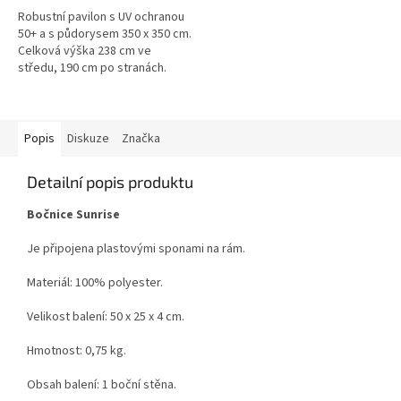
Robustní pavilon s UV ochranou
50+ a s půdorysem 350 x 350 cm.
Celková výška 238 cm ve
středu, 190 cm po stranách.
Větrací otvory na střeše zajišťují
dobrou cirkulaci vzduchu....
Popis
Diskuze
Značka
Detailní popis produktu
Bočnice Sunrise
Je připojena
plastovými sponami
na rám
.
Materiál: 100
%
polyester
.
Velikost balení
:
50
x 25
x
4 cm
.
Hmotnost:
0,75
kg
.
Obsah balení
: 1
boční stěna
.