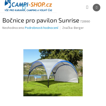
Přejít
na
NÁKUPNÍ
obsah
KOŠÍK
Bočnice pro pavilon Sunrise
728860
Průměrné
Neohodnoceno
Podrobnosti hodnocení
Značka:
Berger
hodnocení
produktu
je
0,0
z
5
hvězdiček.