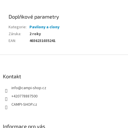
Doplňkové parametry
Kategorie
:
Pavilony a clony
Záruka
:
2 roky
EAN
:
4036231035241
Z
á
p
a
Kontakt
t
info
@
campi-shop.cz
í
+420778887500
CAMPI-SHOP.cz
Informace pro vás