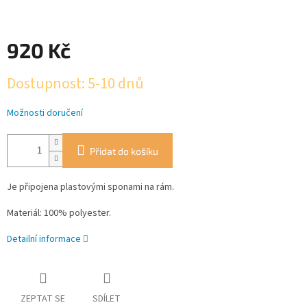
920 Kč
Měrná
Dostupnost: 5-10 dnů
cena:
Možnosti doručení
Přidat do košíku
Je připojena
plastovými sponami
na rám
.
Materiál: 100
%
polyester
.
Detailní informace
ZEPTAT SE
SDÍLET