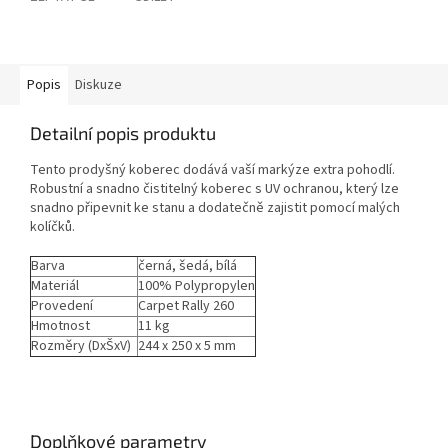
Popis
Diskuze
Detailní popis produktu
Tento prodyšný koberec dodává vaší markýze extra pohodlí.
Robustní a snadno čistitelný koberec s UV ochranou, který lze
snadno připevnit ke stanu a dodatečně zajistit pomocí malých
kolíčků.
Barva
černá, šedá, bílá
Materiál
100% Polypropylen
Provedení
Carpet Rally 260
Hmotnost
11 kg
Rozměry (DxŠxV)
244 x 250 x 5 mm
Doplňkové parametry