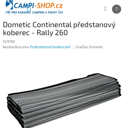
Přejít
na
NÁKUPNÍ
obsah
KOŠÍK
Dometic Continental předstanový
koberec - Rally 260
519760
Průměrné
Neohodnoceno
Podrobnosti hodnocení
Značka:
Dometic
hodnocení
produktu
je
0,0
z
5
hvězdiček.