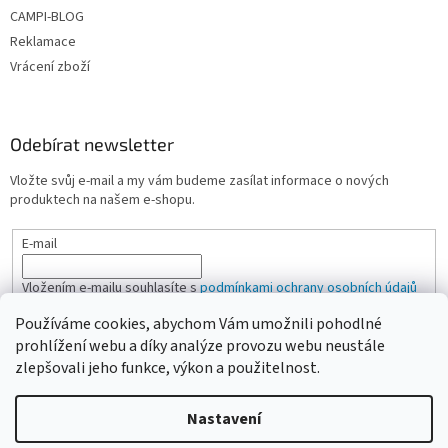
CAMPI-BLOG
Reklamace
Vrácení zboží
Odebírat newsletter
Vložte svůj e-mail a my vám budeme zasílat informace o nových
produktech na našem e-shopu.
E-mail
Vložením e-mailu souhlasíte s
podmínkami ochrany osobních údajů
Používáme cookies, abychom Vám umožnili pohodlné
PŘIHLÁSIT SE
prohlížení webu a díky analýze provozu webu neustále
zlepšovali jeho funkce, výkon a použitelnost.
Nastavení
Vytvořil Shoptet