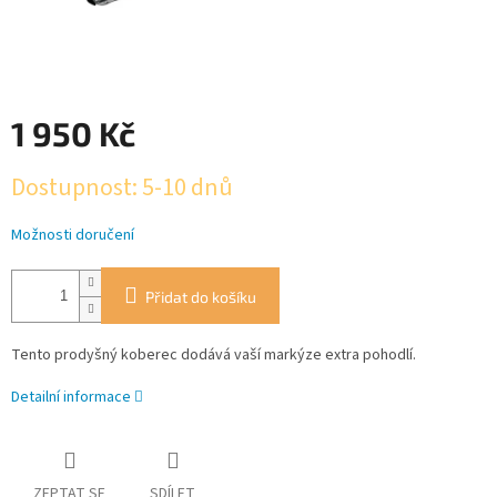
1 950 Kč
Měrná
Dostupnost: 5-10 dnů
cena:
Možnosti doručení
Přidat do košíku
Tento prodyšný koberec dodává vaší markýze extra pohodlí.
Detailní informace
ZEPTAT SE
SDÍLET