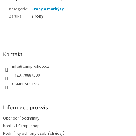
Kategorie
:
Stany a markýzy
Záruka
:
2 roky
Z
á
p
a
Kontakt
t
info
@
campi-shop.cz
í
+420778887500
CAMPI-SHOP.cz
Informace pro vás
Obchodní podmínky
Kontakt Campi-shop
Podmínky ochrany osobních údajů