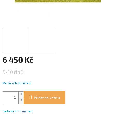
6 450 Kč
Měrná
5-10 dnů
cena:
Možnosti doručení
Přidat do košíku
Detailní informace