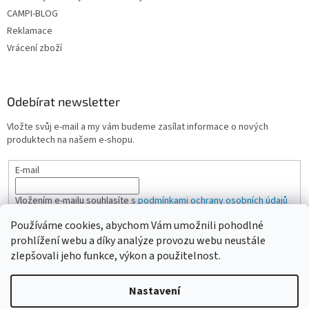
CAMPI-BLOG
Reklamace
Vrácení zboží
Odebírat newsletter
Vložte svůj e-mail a my vám budeme zasílat informace o nových
produktech na našem e-shopu.
E-mail
Vložením e-mailu souhlasíte s
podmínkami ochrany osobních údajů
Používáme cookies, abychom Vám umožnili pohodlné
PŘIHLÁSIT SE
prohlížení webu a díky analýze provozu webu neustále
zlepšovali jeho funkce, výkon a použitelnost.
Nastavení
Vytvořil Shoptet