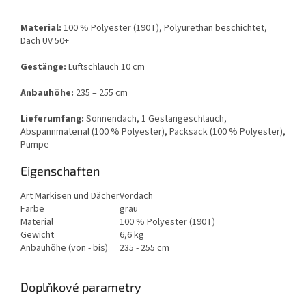
Material:
100 % Polyester (190T), Polyurethan beschichtet,
Dach UV 50+
Gestänge:
Luftschlauch 10 cm
Anbauhöhe:
235 – 255 cm
Lieferumfang:
Sonnendach, 1 Gestängeschlauch,
Abspannmaterial (100 % Polyester), Packsack (100 % Polyester),
Pumpe
Eigenschaften
Art Markisen und Dächer
Vordach
Farbe
grau
Material
100 % Polyester (190T)
Gewicht
6,6 kg
Anbauhöhe (von - bis)
235 - 255 cm
Doplňkové parametry