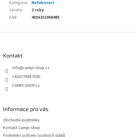
Kategorie
:
Nafukovací
Záruka
:
2 roky
EAN
:
4036231068485
Z
á
p
a
Kontakt
t
info
@
campi-shop.cz
í
+420778887500
CAMPI-SHOP.cz
Informace pro vás
Obchodní podmínky
Kontakt Campi-shop
Podmínky ochrany osobních údajů