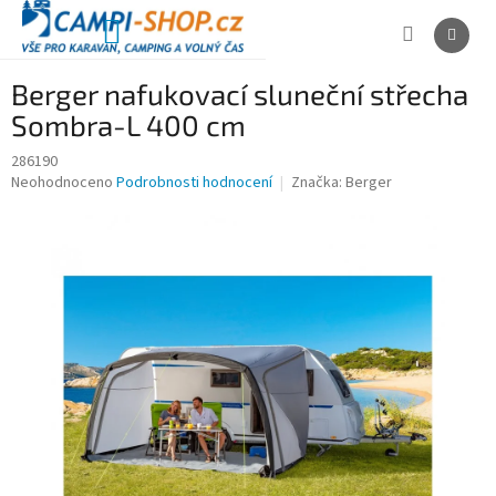
Přejít
na
NÁKUPNÍ
obsah
KOŠÍK
Berger nafukovací sluneční střecha
Sombra-L 400 cm
286190
Průměrné
Neohodnoceno
Podrobnosti hodnocení
Značka:
Berger
hodnocení
produktu
je
0,0
z
5
hvězdiček.