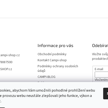
Informace pro vás
Odebíra
Obchodní podmínky
Vložte svů
campi-shop.cz
produktech
Kontakt Campi-shop
78887500
Podmínky ochrany osobních
-SHOP.cz
E-mail
údajů
CAMPI-BLOG
Vložením
Reklamace
údajů
Vrácení zboží
ookies, abychom Vám umožnili pohodlné prohlížení webu
ze provozu webu neustále zlepšovali jeho funkce, výkon a
PŘIHL
.