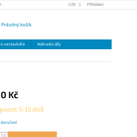
NY OSOBNÍCH ÚDAJŮ
CAMPI-BLOG
CZK
REKLAMACE
Přihlášení
VRÁCENÍ ZBO
Prázdný košík
UPNÍ
K
ro vestavbáře
Náhradní díly
50 Kč
pnost: 5-10 dnů
 doručení