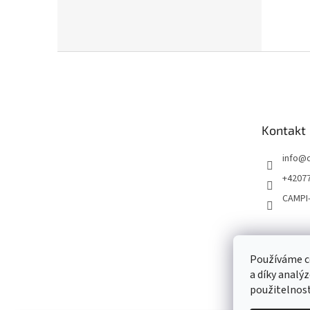
Z
á
p
a
t
Kontakt
í
info
@
+4207
CAMPI
Používáme c
a díky analý
použitelnost