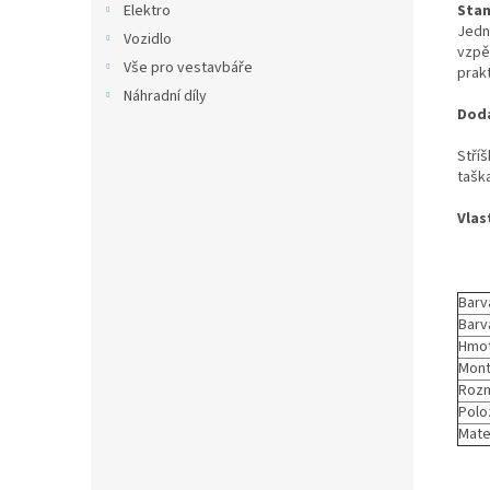
Stan
Elektro
Jedn
Vozidlo
vzpě
Vše pro vestavbáře
prakt
Náhradní díly
Dodá
Stříš
tašk
Vlas
Barv
Barv
Hmot
Mont
Rozm
Polo
Mater