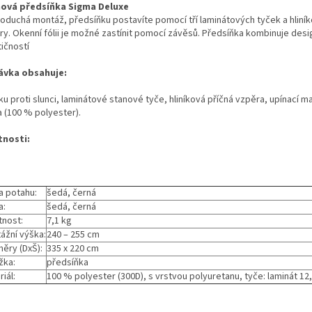
ová předsíňka Sigma Deluxe
oduchá montáž, předsíňku postavíte pomocí tří laminátových tyček a hliník
ry. Okenní fólii je možné zastínit pomocí závěsů. Předsíňka kombinuje desi
ičností
vka obsahuje:
ku proti slunci, laminátové stanové tyče, hliníková příčná vzpěra, upínací ma
a (100 % polyester).
tnosti:
a potahu:
šedá, černá
a:
šedá, černá
nost:
7,1 kg
ážní výška:
240 – 255 cm
ěry (DxŠ):
335 x 220 cm
žka:
předsíňka
iál:
100 % polyester (300D), s vrstvou polyuretanu, tyče: laminát 12