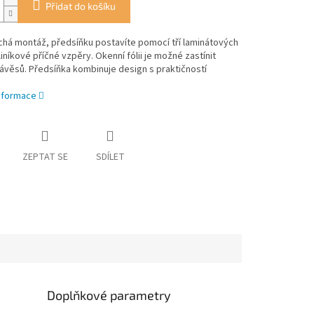
Přidat do košíku
há montáž, předsíňku postavíte pomocí tří laminátových
liníkové příčné vzpěry. Okenní fólii je možné zastínit
věsů. Předsíňka kombinuje design s praktičností
informace
ZEPTAT SE
SDÍLET
Doplňkové parametry