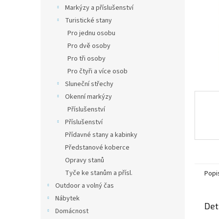
n
Markýzy a příslušenství
e
Turistické stany
l
Pro jednu osobu
Pro dvě osoby
Pro tři osoby
Pro čtyři a více osob
Sluneční střechy
Okenní markýzy
Příslušenství
Příslušenství
Přídavné stany a kabinky
Předstanové koberce
Opravy stanů
Tyče ke stanům a přísl.
Popi
Outdoor a volný čas
Nábytek
Det
Domácnost