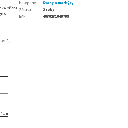
Kategorie
:
Stany a markýzy
ové příčné
Záruka
:
2 roky
gn s
EAN
:
4036231049798
teriál,
,7 cm