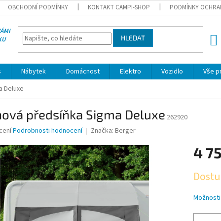
OBCHODNÍ PODMÍNKY
KONTAKT CAMPI-SHOP
PODMÍNKY OCHRA
VÁMI
HLEDAT
KU
NÁK
KOŠÍ
s
Nábytek
Domácnost
Elektro
Vozidlo
Vše p
a Deluxe
nová předsíňka Sigma Deluxe
262920
né
cení
Podrobnosti hodnocení
Značka:
Berger
ní
4 7
u
Měrná
Dostu
cena:
ek.
Možnosti