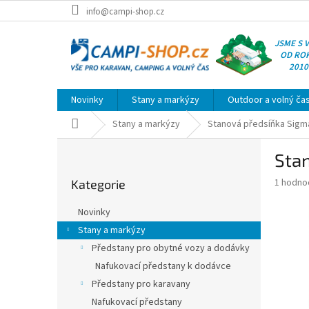
Přejít
info@campi-shop.cz
na
obsah
JSME S 
OD RO
2010
Novinky
Stany a markýzy
Outdoor a volný ča
Domů
Stany a markýzy
Stanová předsíňka Sigm
P
Sta
o
Přeskočit
s
Průměr
1 hodno
Kategorie
kategorie
t
hodnoce
r
produkt
Novinky
a
je
Stany a markýzy
5,0
n
z
Předstany pro obytné vozy a dodávky
n
5
í
Nafukovací předstany k dodávce
hvězdič
p
Předstany pro karavany
a
Nafukovací předstany