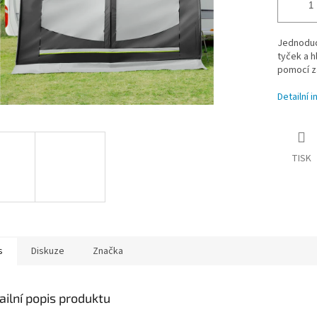
Jednoduc
tyček a h
pomocí zá
Detailní 
TISK
s
Diskuze
Značka
ailní popis produktu