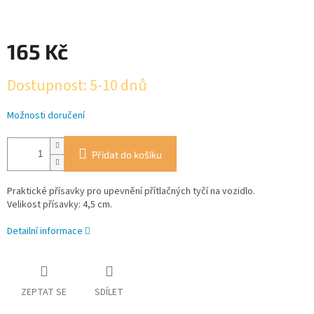
165 Kč
Měrná
Dostupnost: 5-10 dnů
cena:
Možnosti doručení
Přidat do košíku
Praktické přísavky pro upevnění přítlačných tyčí na vozidlo.
Velikost přísavky: 4,5 cm.
Detailní informace
ZEPTAT SE
SDÍLET