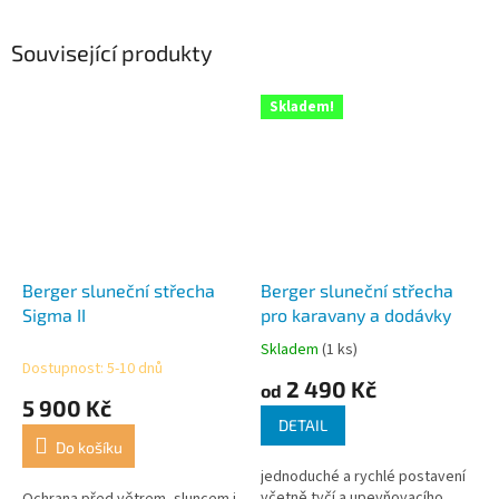
Související produkty
Skladem!
Berger sluneční střecha
Berger sluneční střecha
Sigma II
pro karavany a dodávky
Skladem
(1 ks)
Průměrné
Dostupnost: 5-10 dnů
hodnocení
2 490 Kč
od
produktu
5 900 Kč
je
DETAIL
3,3
Do košíku
z
jednoduché a rychlé postavení
5
včetně tyčí a upevňovacího
Ochrana před větrem, sluncem i