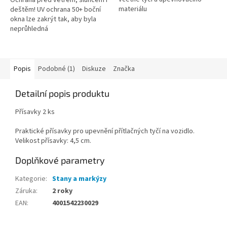
hvězdiček.
materiálu
deštěm! UV ochrana 50+ boční
okna lze zakrýt tak, aby byla
neprůhledná
Popis
Podobné (1)
Diskuze
Značka
Detailní popis produktu
Přísavky 2 ks
Praktické přísavky pro upevnění přítlačných tyčí na vozidlo.
Velikost přísavky: 4,5 cm.
Doplňkové parametry
Kategorie
:
Stany a markýzy
Záruka
:
2 roky
EAN
:
4001542230029