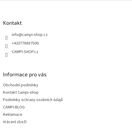
Z
á
p
a
Kontakt
t
info
@
campi-shop.cz
í
+420778887500
CAMPI-SHOP.cz
Informace pro vás
Obchodní podmínky
Kontakt Campi-shop
Podmínky ochrany osobních údajů
CAMPI-BLOG
Reklamace
Vrácení zboží