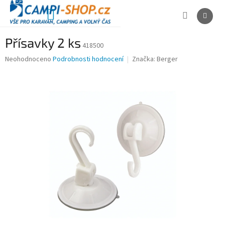
Přejít
na
NÁKUPNÍ
obsah
KOŠÍK
Přísavky 2 ks
418500
Průměrné
Neohodnoceno
Podrobnosti hodnocení
Značka:
Berger
hodnocení
produktu
je
0,0
z
5
hvězdiček.