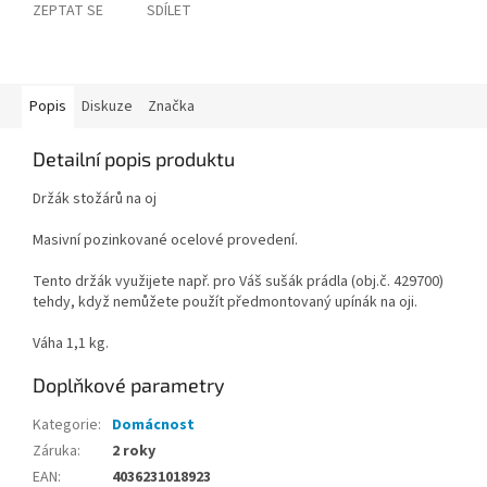
ZEPTAT SE
SDÍLET
Popis
Diskuze
Značka
Detailní popis produktu
Držák stožárů na oj
Masivní pozinkované ocelové provedení.
Tento držák využijete např. pro Váš sušák prádla (obj.č. 429700)
tehdy, když nemůžete použít předmontovaný upínák na oji.
Váha 1,1 kg.
Doplňkové parametry
Kategorie
:
Domácnost
Záruka
:
2 roky
EAN
:
4036231018923