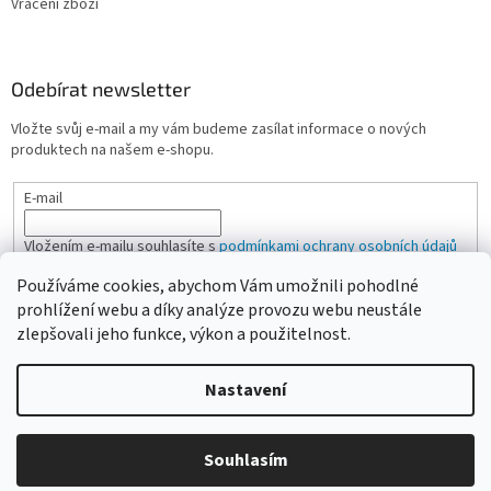
Vrácení zboží
Odebírat newsletter
Vložte svůj e-mail a my vám budeme zasílat informace o nových
produktech na našem e-shopu.
E-mail
Vložením e-mailu souhlasíte s
podmínkami ochrany osobních údajů
Používáme cookies, abychom Vám umožnili pohodlné
PŘIHLÁSIT SE
prohlížení webu a díky analýze provozu webu neustále
zlepšovali jeho funkce, výkon a použitelnost.
Nastavení
Vytvořil Shoptet
Vážení zákazníci, pokud na eshopu nenajdete žádanou položku,
Souhlasím
Copyright 2026
CAMPI-SHOP.cz
. Všechna práva vyhrazena.
neváhejte ji poptat přes kontaktní formulář nebo email.