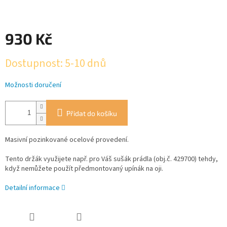
930 Kč
Měrná
Dostupnost: 5-10 dnů
cena:
Možnosti doručení
Přidat do košíku
Masivní pozinkované ocelové provedení.
Tento držák využijete např. pro Váš sušák prádla (obj.č. 429700) tehdy,
když nemůžete použít předmontovaný upínák na oji.
Detailní informace