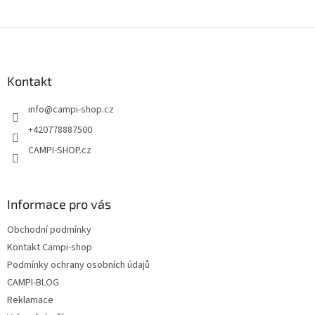
Z
á
p
a
Kontakt
t
info
@
campi-shop.cz
í
+420778887500
CAMPI-SHOP.cz
Informace pro vás
Obchodní podmínky
Kontakt Campi-shop
Podmínky ochrany osobních údajů
CAMPI-BLOG
Reklamace