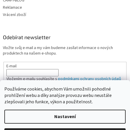
CAMPI-BLOG
Reklamace
Vrácení zboží
Odebírat newsletter
Vložte svůj e-mail a my vám budeme zasílat informace o nových
produktech na našem e-shopu.
E-mail
Vložením e-mailu souhlasíte s
podmínkami ochrany osobních údajů
Používáme cookies, abychom Vám umožnili pohodlné
PŘIHLÁSIT SE
prohlížení webu a díky analýze provozu webu neustále
zlepšovali jeho funkce, výkon a použitelnost.
Nastavení
Vytvořil Shoptet