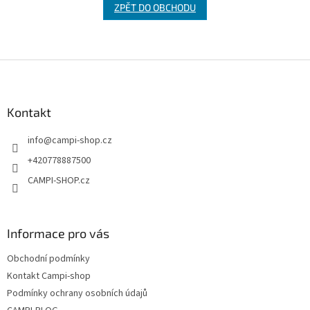
ZPĚT DO OBCHODU
Z
á
p
a
Kontakt
t
info
@
campi-shop.cz
í
+420778887500
CAMPI-SHOP.cz
Informace pro vás
Obchodní podmínky
Kontakt Campi-shop
Podmínky ochrany osobních údajů