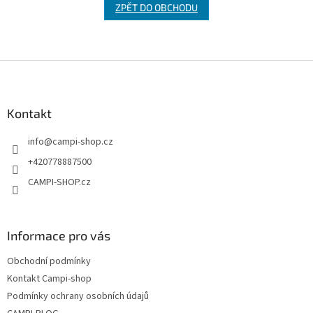
ZPĚT DO OBCHODU
Z
á
p
a
Kontakt
t
info
@
campi-shop.cz
í
+420778887500
CAMPI-SHOP.cz
Informace pro vás
Obchodní podmínky
Kontakt Campi-shop
Podmínky ochrany osobních údajů