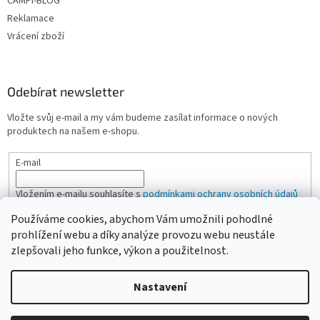
CAMPI-BLOG
Reklamace
Vrácení zboží
Odebírat newsletter
Vložte svůj e-mail a my vám budeme zasílat informace o nových
produktech na našem e-shopu.
E-mail
Vložením e-mailu souhlasíte s
podmínkami ochrany osobních údajů
Používáme cookies, abychom Vám umožnili pohodlné
PŘIHLÁSIT SE
prohlížení webu a díky analýze provozu webu neustále
zlepšovali jeho funkce, výkon a použitelnost.
Nastavení
Vytvořil Shoptet