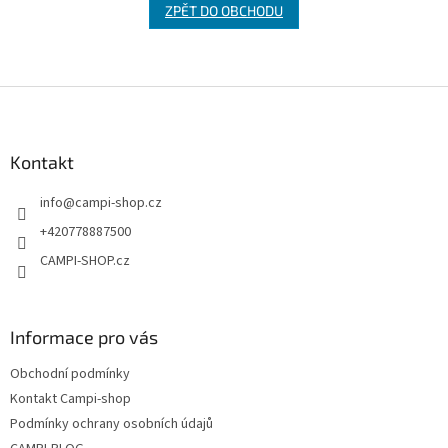
ZPĚT DO OBCHODU
Z
á
p
a
Kontakt
t
info
@
campi-shop.cz
í
+420778887500
CAMPI-SHOP.cz
Informace pro vás
Obchodní podmínky
Kontakt Campi-shop
Podmínky ochrany osobních údajů