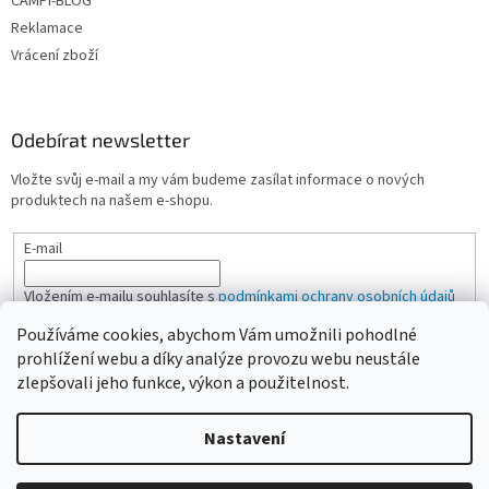
CAMPI-BLOG
Reklamace
Vrácení zboží
Odebírat newsletter
Vložte svůj e-mail a my vám budeme zasílat informace o nových
produktech na našem e-shopu.
E-mail
Vložením e-mailu souhlasíte s
podmínkami ochrany osobních údajů
Používáme cookies, abychom Vám umožnili pohodlné
PŘIHLÁSIT SE
prohlížení webu a díky analýze provozu webu neustále
zlepšovali jeho funkce, výkon a použitelnost.
Nastavení
Vytvořil Shoptet