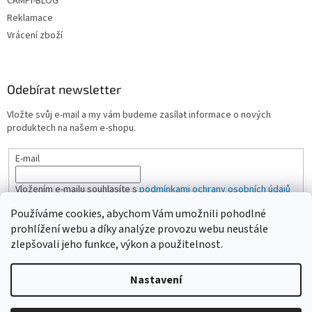
CAMPI-BLOG
Reklamace
Vrácení zboží
Odebírat newsletter
Vložte svůj e-mail a my vám budeme zasílat informace o nových
produktech na našem e-shopu.
E-mail
Vložením e-mailu souhlasíte s
podmínkami ochrany osobních údajů
Používáme cookies, abychom Vám umožnili pohodlné
PŘIHLÁSIT SE
prohlížení webu a díky analýze provozu webu neustále
zlepšovali jeho funkce, výkon a použitelnost.
Nastavení
Vytvořil Shoptet