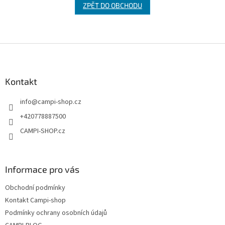
ZPĚT DO OBCHODU
Z
á
p
a
Kontakt
t
info
@
campi-shop.cz
í
+420778887500
CAMPI-SHOP.cz
Informace pro vás
Obchodní podmínky
Kontakt Campi-shop
Podmínky ochrany osobních údajů