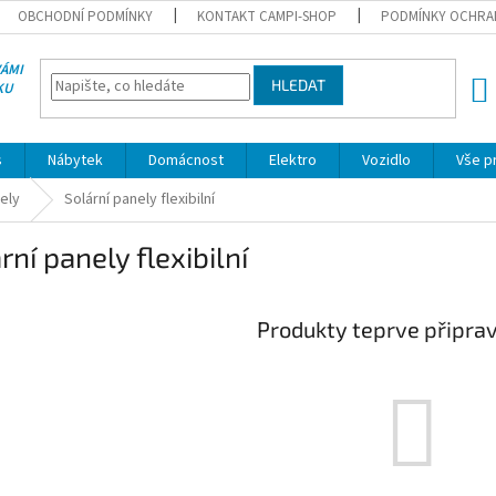
OBCHODNÍ PODMÍNKY
KONTAKT CAMPI-SHOP
PODMÍNKY OCHRA
VÁMI
HLEDAT
KU
NÁK
KOŠÍ
s
Nábytek
Domácnost
Elektro
Vozidlo
Vše p
ely
Solární panely flexibilní
rní panely flexibilní
Produkty teprve připra