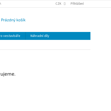
NY OSOBNÍCH ÚDAJŮ
CAMPI-BLOG
CZK
REKLAMACE
Přihlášení
VRÁCENÍ ZBO
Prázdný košík
UPNÍ
K
ro vestavbáře
Náhradní díly
vujeme.