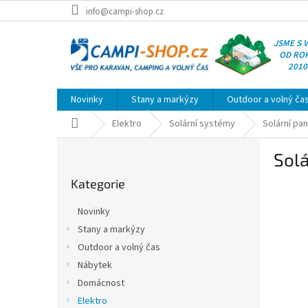
Přejít
info@campi-shop.cz
na
obsah
JSME S 
OD RO
2010
Novinky
Stany a markýzy
Outdoor a volný ča
Domů
Elektro
Solární systémy
Solární pan
P
Solá
o
Přeskočit
s
Kategorie
kategorie
t
r
Novinky
a
Stany a markýzy
n
Outdoor a volný čas
n
í
Nábytek
p
Domácnost
a
Elektro