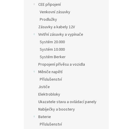
n
CEE připojení
e
Venkovní zásuvky
l
Prodlužky
Zásuvky a kabely 12V
Vnitřní zásuvky a vypínače
Systém 20.000
Systém 10.000
Systém Berker
Propojení přívěsu a vozidla
Měniče napětí
Příslušenství
Jističe
Elektrobloky
Ukazatele stavu a ovládací panely
Nabíječky a boostery
Baterie
Příslušenství