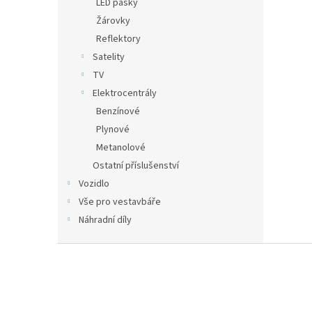
LED pásky
Žárovky
Reflektory
Satelity
TV
Elektrocentrály
Benzínové
Plynové
Metanolové
Ostatní příslušenství
Vozidlo
Vše pro vestavbáře
Náhradní díly
Z
á
p
a
t