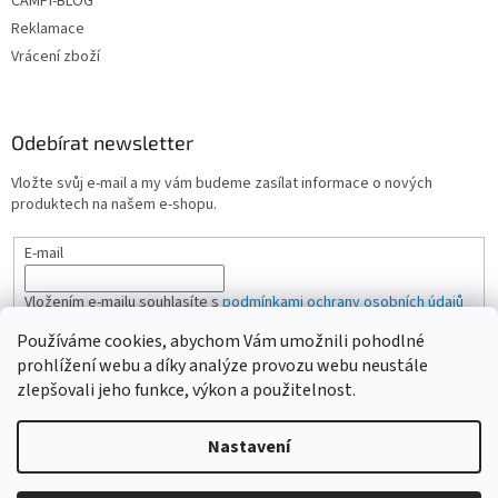
CAMPI-BLOG
Reklamace
Vrácení zboží
Odebírat newsletter
Vložte svůj e-mail a my vám budeme zasílat informace o nových
produktech na našem e-shopu.
E-mail
Vložením e-mailu souhlasíte s
podmínkami ochrany osobních údajů
Používáme cookies, abychom Vám umožnili pohodlné
PŘIHLÁSIT SE
prohlížení webu a díky analýze provozu webu neustále
zlepšovali jeho funkce, výkon a použitelnost.
Nastavení
Vytvořil Shoptet