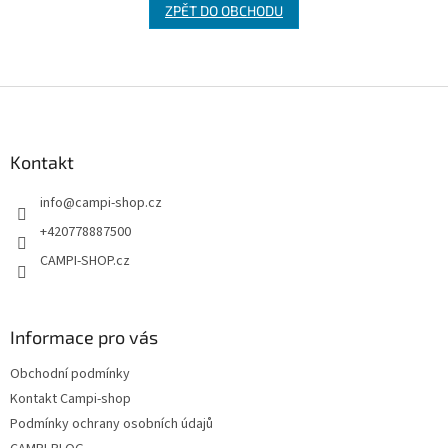
ZPĚT DO OBCHODU
Z
á
p
a
Kontakt
t
info
@
campi-shop.cz
í
+420778887500
CAMPI-SHOP.cz
Informace pro vás
Obchodní podmínky
Kontakt Campi-shop
Podmínky ochrany osobních údajů