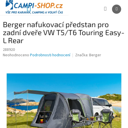
Přejít
na
NÁKUPNÍ
obsah
KOŠÍK
Berger nafukovací předstan pro
zadní dveře VW T5/T6 Touring Easy-
L Rear
288920
Průměrné
Neohodnoceno
Podrobnosti hodnocení
Značka:
Berger
hodnocení
produktu
je
0,0
z
5
hvězdiček.