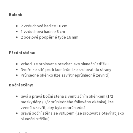
Balení:
2 vzduchové hadice 10 cm
1 vzduchová hadice 8 cm
2 ocelové podpěrné tyče 16 mm
Přední stěna:
Vchod lze srolovat a otevírat jako sluneční stříšku
Dveře ze sítě proti komárům lze srolovat do strany
Průhledné okénko (lze zavřít neprůhledně zevnitř)
Boční stěny:
levá a pravá boční stěna s ventilačním okénkem (1/2
moskytiéry / 1/2 průhledného fóliového okénka), lze
zvenčí uzavřít, aby byla neprůhledná
pravá boční stěna se vstupem (lze srolovat a otevírat jako
sluneční stříšku)