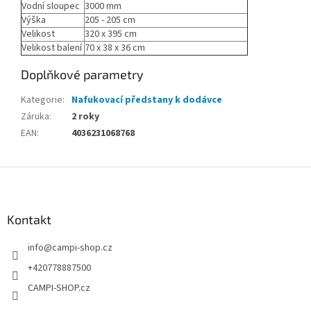
Vodní sloupec
3000 mm
Výška
205 - 205 cm
Velikost
320 x 395 cm
Velikost balení
70 x 38 x 36 cm
Doplňkové parametry
Kategorie
:
Nafukovací předstany k dodávce
Záruka
:
2 roky
EAN
:
4036231068768
Z
á
p
a
Kontakt
t
info
@
campi-shop.cz
í
+420778887500
CAMPI-SHOP.cz