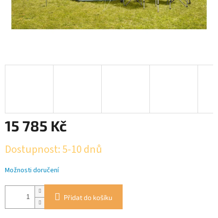
15 785 Kč
Měrná
Dostupnost: 5-10 dnů
cena:
Možnosti doručení
Přidat do košíku