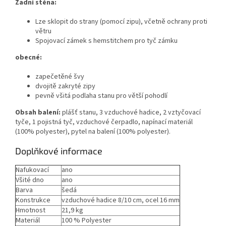
Zadní stěna:
Lze sklopit do strany (pomocí zipu), včetně ochrany proti
větru
Spojovací zámek s hemstitchem pro tyč zámku
obecné:
zapečetěné švy
dvojitě zakryté zipy
pevně všitá podlaha stanu pro větší pohodlí
Obsah balení:
plášť stanu, 3 vzduchové hadice, 2 vztyčovací
tyče, 1 pojistná tyč, vzduchové čerpadlo, napínací materiál
(100% polyester), pytel na balení (100% polyester).
Doplňkové informace
Nafukovací
ano
Všité dno
ano
Barva
šedá
Konstrukce
vzduchové hadice 8/10 cm, ocel 16 mm
Hmotnost
21,9 kg
Materiál
100 % Polyester