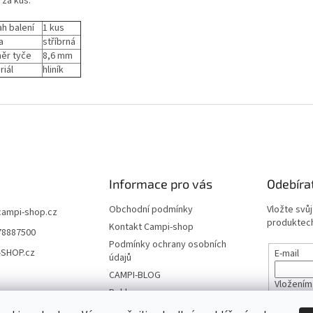
 za kus.
h balení
1 kus
a
stříbrná
měr tyče
8,6 mm
riál
hliník
Informace pro vás
Odebíra
Obchodní podmínky
Vložte svů
campi-shop.cz
produktech
Kontakt Campi-shop
78887500
Podmínky ochrany osobních
-SHOP.cz
E-mail
údajů
CAMPI-BLOG
Vložením
Reklamace
údajů
Vrácení zboží