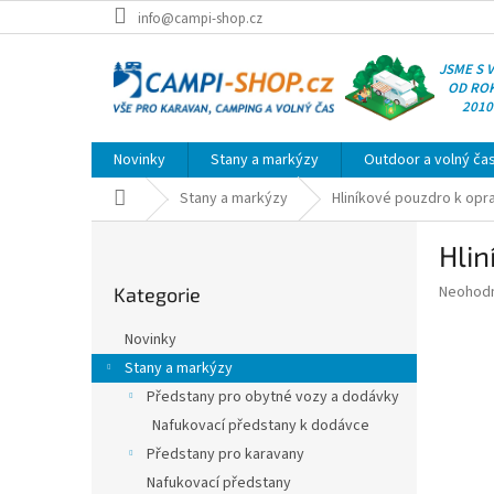
Přejít
info@campi-shop.cz
na
obsah
JSME S 
OD RO
2010
Novinky
Stany a markýzy
Outdoor a volný ča
Domů
Stany a markýzy
Hliníkové pouzdro k opr
P
Hlin
o
Přeskočit
s
Průměr
Neohod
Kategorie
kategorie
t
hodnoce
r
produkt
Novinky
a
je
Stany a markýzy
0,0
n
z
Předstany pro obytné vozy a dodávky
n
5
í
Nafukovací předstany k dodávce
hvězdič
p
Předstany pro karavany
a
Nafukovací předstany