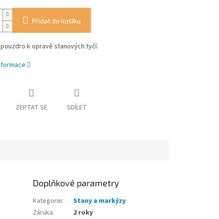
Přidat do košíku
 pouzdro k opravě stanových tyčí.
informace
ZEPTAT SE
SDÍLET
Doplňkové parametry
Kategorie
:
Stany a markýzy
Záruka
:
2 roky