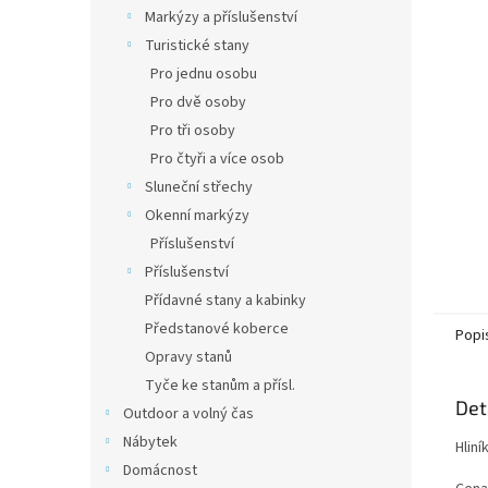
n
Markýzy a příslušenství
e
Turistické stany
l
Pro jednu osobu
Pro dvě osoby
Pro tři osoby
Pro čtyři a více osob
Sluneční střechy
Okenní markýzy
Příslušenství
Příslušenství
Přídavné stany a kabinky
Předstanové koberce
Popi
Opravy stanů
Tyče ke stanům a přísl.
Det
Outdoor a volný čas
Nábytek
Hlin
Domácnost