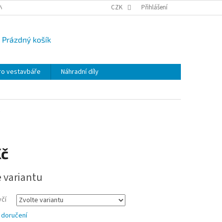
NY OSOBNÍCH ÚDAJŮ
CAMPI-BLOG
CZK
REKLAMACE
Přihlášení
VRÁCENÍ ZBO
Prázdný košík
UPNÍ
K
ro vestavbáře
Náhradní díly
Kč
e variantu
čí
 doručení