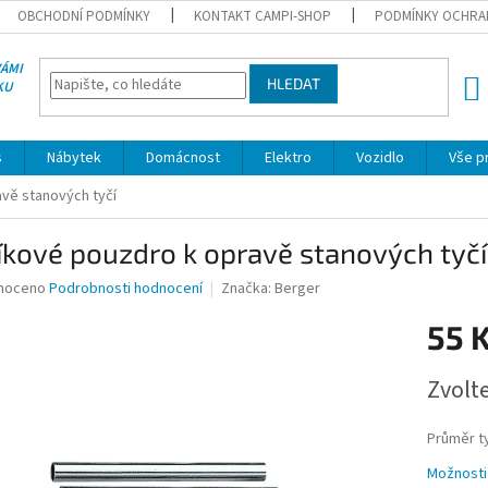
OBCHODNÍ PODMÍNKY
KONTAKT CAMPI-SHOP
PODMÍNKY OCHRA
VÁMI
HLEDAT
KU
NÁK
KOŠÍ
s
Nábytek
Domácnost
Elektro
Vozidlo
Vše p
avě stanových tyčí
íkové pouzdro k opravě stanových tyčí
né
noceno
Podrobnosti hodnocení
Značka:
Berger
ní
55 
u
Měrná
Zvolt
cena:
ek.
Průměr ty
Možnosti