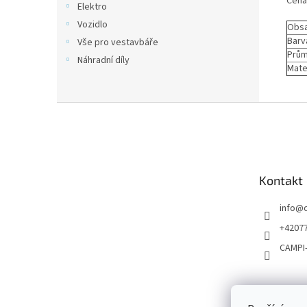
Cena
Elektro
Vozidlo
Obsa
Barv
Vše pro vestavbáře
Prů
Náhradní díly
Mate
Z
á
p
a
t
Kontakt
í
info
@
+4207
CAMPI