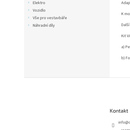
Adap
Elektro
Vozidlo
K mo
Vše pro vestavbáře
Další
Náhradní díly
Kit V
a) Pe
b) F
Z
á
p
a
t
Kontakt
í
info
@