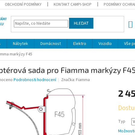
OBCHODNÍ PODMÍNKY
KONTAKT CAMPI-SHOP
PODMÍNKY OCHRA
VÁMI
HLEDAT
KU
NÁK
KOŠÍ
s
Nábytek
Domácnost
Elektro
Vozidlo
Vše p
iamma markýzy F45
ptérová sada pro Fiamma markýzy F4
né
noceno
Podrobnosti hodnocení
Značka:
Fiamma
ní
2 4
u
Měrná
Dostu
cena:
ek.
Typ
Možnosti