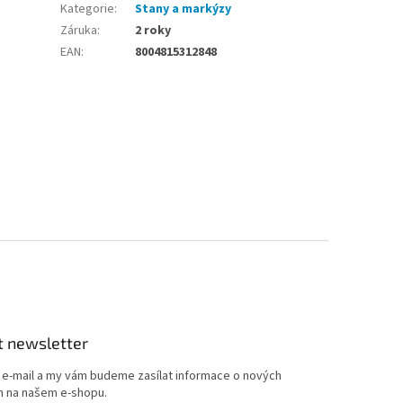
Kategorie
:
Stany a markýzy
Záruka
:
2 roky
EAN
:
8004815312848
t newsletter
j e-mail a my vám budeme zasílat informace o nových
 na našem e-shopu.