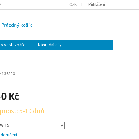
NY OSOBNÍCH ÚDAJŮ
CAMPI-BLOG
CZK
REKLAMACE
Přihlášení
VRÁCENÍ ZBO
Prázdný košík
UPNÍ
K
ro vestavbáře
Náhradní díly
5
136380
50 Kč
pnost: 5-10 dnů
 doručení