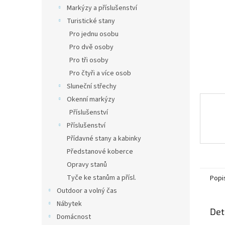
n
Markýzy a příslušenství
e
Turistické stany
l
Pro jednu osobu
Pro dvě osoby
Pro tři osoby
Pro čtyři a více osob
Sluneční střechy
Okenní markýzy
Příslušenství
Příslušenství
Přídavné stany a kabinky
Předstanové koberce
Opravy stanů
Tyče ke stanům a přísl.
Popi
Outdoor a volný čas
Nábytek
Det
Domácnost