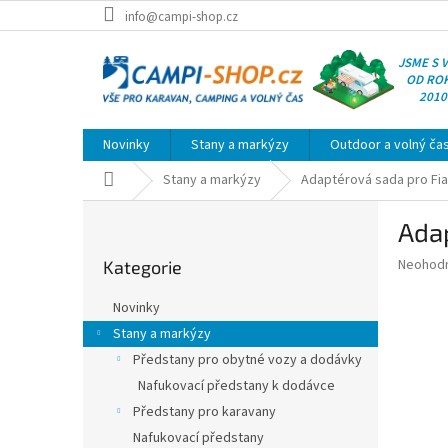
Přejít
info@campi-shop.cz
na
obsah
JSME S 
OD RO
2010
Novinky
Stany a markýzy
Outdoor a volný ča
Domů
Stany a markýzy
Adaptérová sada pro F
P
Ada
o
Přeskočit
s
Průměr
Neohod
Kategorie
kategorie
t
hodnoce
r
produkt
Novinky
a
je
Stany a markýzy
0,0
n
z
Předstany pro obytné vozy a dodávky
n
5
í
Nafukovací předstany k dodávce
hvězdič
p
Předstany pro karavany
a
Nafukovací předstany