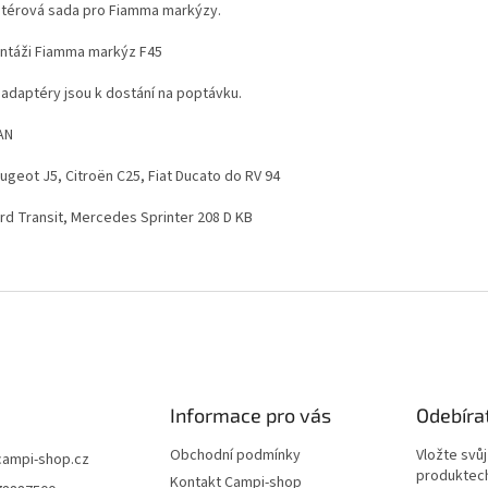
térová sada pro Fiamma markýzy.
ntáži Fiamma markýz F45
 adaptéry jsou k dostání na poptávku.
AN
ugeot J5, Citroën C25, Fiat Ducato do RV 94
ord Transit, Mercedes Sprinter 208 D KB
Informace pro vás
Odebíra
Obchodní podmínky
Vložte svů
campi-shop.cz
produktech
Kontakt Campi-shop