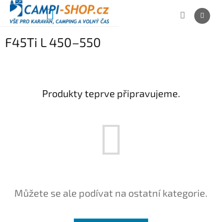
Přejít
na
NÁKUPNÍ
obsah
KOŠÍK
F45Ti L 450–550
Produkty teprve připravujeme.
Můžete se ale podívat na ostatní kategorie.