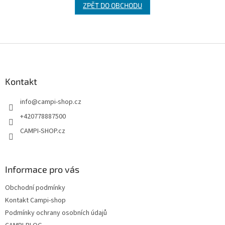
ZPĚT DO OBCHODU
Z
á
p
a
Kontakt
t
info
@
campi-shop.cz
í
+420778887500
CAMPI-SHOP.cz
Informace pro vás
Obchodní podmínky
Kontakt Campi-shop
Podmínky ochrany osobních údajů