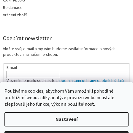
CAMPI-BLOG
Reklamace
Vrácení zboží
Odebírat newsletter
Vložte svůj e-mail a my vám budeme zasílat informace o nových
produktech na našem e-shopu.
E-mail
Vložením e-mailu souhlasíte s
podmínkami ochrany osobních údajů
Používáme cookies, abychom Vám umožnili pohodlné
PŘIHLÁSIT SE
prohlížení webu a díky analýze provozu webu neustále
zlepšovali jeho funkce, výkon a použitelnost.
Nastavení
Vytvořil Shoptet