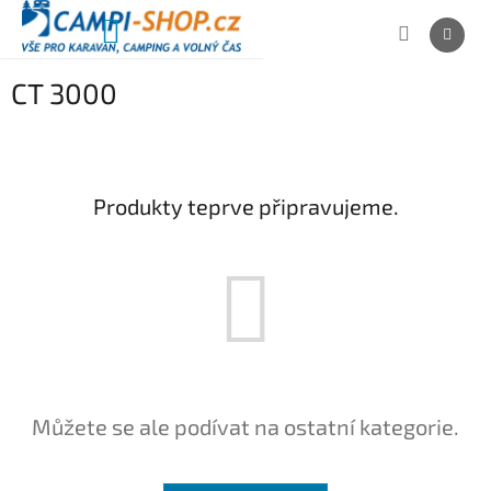
Přejít
na
NÁKUPNÍ
obsah
KOŠÍK
CT 3000
Produkty teprve připravujeme.
Můžete se ale podívat na ostatní kategorie.