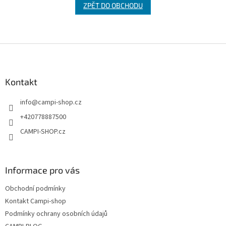
ZPĚT DO OBCHODU
Z
á
p
a
Kontakt
t
info
@
campi-shop.cz
í
+420778887500
CAMPI-SHOP.cz
Informace pro vás
Obchodní podmínky
Kontakt Campi-shop
Podmínky ochrany osobních údajů