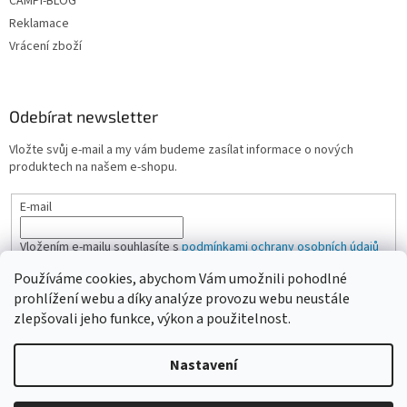
CAMPI-BLOG
Reklamace
Vrácení zboží
Odebírat newsletter
Vložte svůj e-mail a my vám budeme zasílat informace o nových
produktech na našem e-shopu.
E-mail
Vložením e-mailu souhlasíte s
podmínkami ochrany osobních údajů
Používáme cookies, abychom Vám umožnili pohodlné
PŘIHLÁSIT SE
prohlížení webu a díky analýze provozu webu neustále
zlepšovali jeho funkce, výkon a použitelnost.
Nastavení
Vytvořil Shoptet