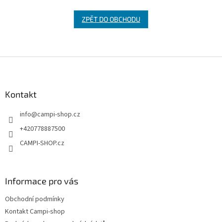
ZPĚT DO OBCHODU
Z
á
p
a
Kontakt
t
info
@
campi-shop.cz
í
+420778887500
CAMPI-SHOP.cz
Informace pro vás
Obchodní podmínky
Kontakt Campi-shop