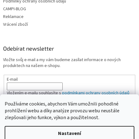
Podmínky ochrany osobních údajů
CAMPI-BLOG
Reklamace
Vrácení zboží
Odebírat newsletter
Vložte svůj e-mail a my vám budeme zasílat informace o nových
produktech na našem e-shopu.
E-mail
Vložením e-mailu souhlasíte s
podmínkami ochrany osobních údajů
Používáme cookies, abychom Vám umožnili pohodlné
PŘIHLÁSIT SE
prohlížení webu a díky analýze provozu webu neustále
zlepšovali jeho funkce, výkon a použitelnost.
Nastavení
Vytvořil Shoptet