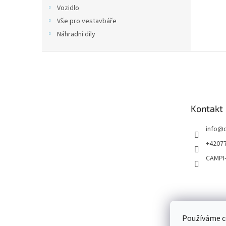
n
Vozidlo
e
Vše pro vestavbáře
l
Náhradní díly
Z
á
p
a
t
Kontakt
í
info
@
+4207
CAMPI
Používáme c