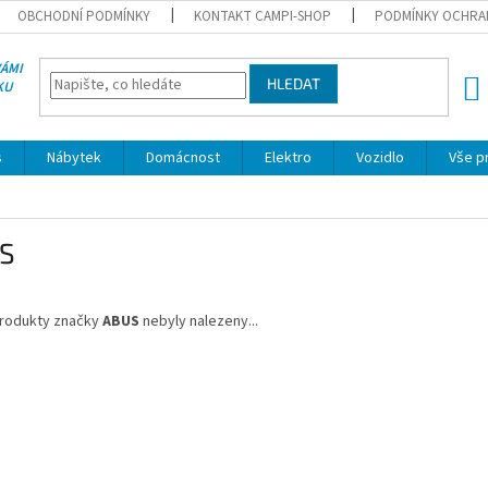
OBCHODNÍ PODMÍNKY
KONTAKT CAMPI-SHOP
PODMÍNKY OCHRA
VÁMI
HLEDAT
KU
NÁK
KOŠÍ
s
Nábytek
Domácnost
Elektro
Vozidlo
Vše p
S
rodukty značky
ABUS
nebyly nalezeny...