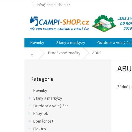
Přejít
info@campi-shop.cz
na
obsah
JSME S 
OD RO
2010
Novinky
Stany a markýzy
Outdoor a volný ča
Domů
Prodávané značky
ABUS
P
ABU
o
Přeskočit
s
Kategorie
kategorie
t
Žádné p
r
Novinky
a
Stany a markýzy
n
Outdoor a volný čas
n
í
Nábytek
p
Domácnost
a
Elektro