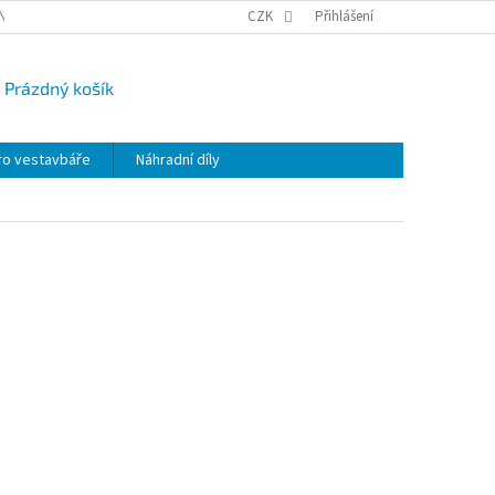
NY OSOBNÍCH ÚDAJŮ
CAMPI-BLOG
CZK
REKLAMACE
Přihlášení
VRÁCENÍ ZBO
Prázdný košík
UPNÍ
K
ro vestavbáře
Náhradní díly