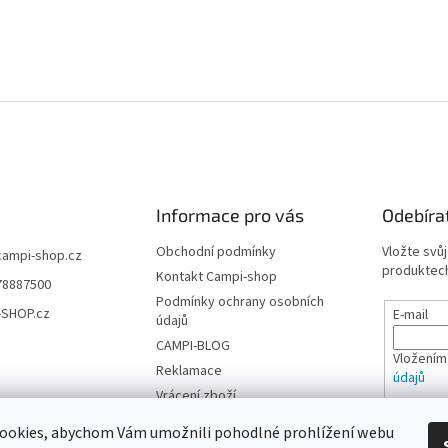
Informace pro vás
Odebíra
Obchodní podmínky
Vložte svů
campi-shop.cz
produktech
Kontakt Campi-shop
78887500
Podmínky ochrany osobních
-SHOP.cz
E-mail
údajů
CAMPI-BLOG
Vložením
Reklamace
údajů
Vrácení zboží
PŘIHL
ookies, abychom Vám umožnili pohodlné prohlížení webu