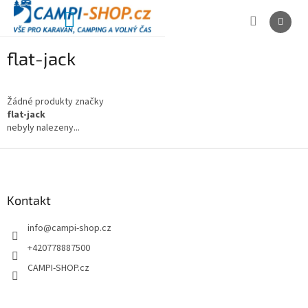
Přejít
na
NÁKUPNÍ
obsah
KOŠÍK
flat-jack
Žádné produkty značky
flat-jack
nebyly nalezeny...
Z
á
p
a
Kontakt
t
info
@
campi-shop.cz
í
+420778887500
CAMPI-SHOP.cz