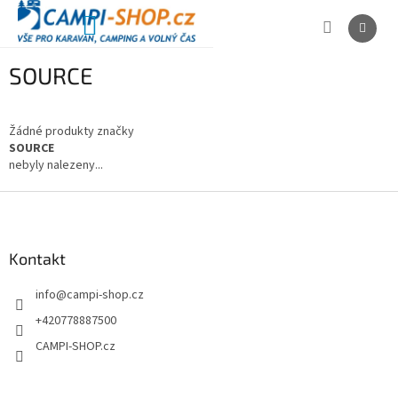
Přejít
na
NÁKUPNÍ
obsah
KOŠÍK
SOURCE
Žádné produkty značky
SOURCE
nebyly nalezeny...
Z
á
p
a
Kontakt
t
info
@
campi-shop.cz
í
+420778887500
CAMPI-SHOP.cz