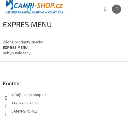
Přejít
na
NÁKUPNÍ
obsah
KOŠÍK
EXPRES MENU
Žádné produkty značky
EXPRES MENU
nebyly nalezeny...
Z
á
p
a
Kontakt
t
info
@
campi-shop.cz
í
+420778887500
CAMPI-SHOP.cz