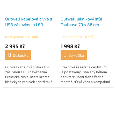
Outwell kabelová cívka s
Outwell piknikový stůl
USB zásuvkou a LED
Toulouse 70 x 86 cm
osvětlením
Dostupnost: 5-10 dnů
Dostupnost: 5-10 dnů
2 995 Kč
1 998 Kč
Do košíku
Do košíku
Outwell kabelová cívka s USB
Praktické řešení na cesty! Stůl
zásuvkou a LED osvětlením
je postavený i sbalený během
Praktická cívka, která kromě
pár vteřin, není třeba žádná
klasických zásuvek nabízí také
montáž. Nízká váha a kompaktní
USB port pro nabití Vašeho
sbalené rozměry usnadňují jeho
smartphonu a LED osvětlení!
transport. Dodání včetně...