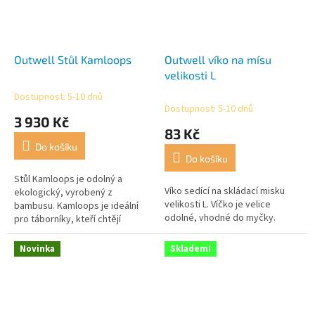
Outwell Stůl Kamloops
Outwell víko na mísu
velikosti L
Dostupnost: 5-10 dnů
Průměrné
Dostupnost: 5-10 dnů
hodnocení
3 930 Kč
produktu
83 Kč
je
Do košíku
5,0
Do košíku
z
5
Stůl Kamloops je odolný a
Víko sedící na skládací misku
hvězdiček.
ekologický, vyrobený z
velikosti L. Víčko je velice
bambusu. Kamloops je ideální
odolné, vhodné do myčky.
pro táborníky, kteří chtějí
stylový stůl s moderním
designem a pohodlím vyrobený
Novinka
Skladem!
z odolných...