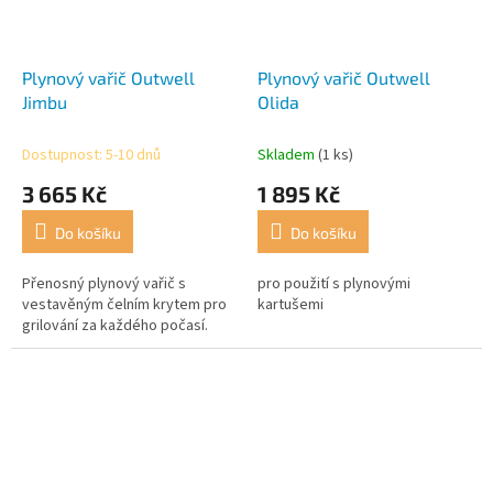
Plynový vařič Outwell
Plynový vařič Outwell
Jimbu
Olida
Dostupnost: 5-10 dnů
Skladem
(1 ks)
3 665 Kč
1 895 Kč
Do košíku
Do košíku
Přenosný plynový vařič s
pro použití s plynovými
vestavěným čelním krytem pro
kartušemi
grilování za každého počasí.