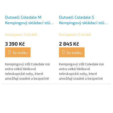
Outwell Coledale M
Outwell Coledale S
Kempingový skládací stůl
Kempingový skládací stůl
- 100 x 68 cm
- 80 x 60 cm
Dostupnost: 5-10 dnů
Dostupnost: 5-10 dnů
3 390 Kč
2 845 Kč
Do košíku
Do košíku
Kempingový stůl Coledale má
Kempingový stůl Coledale má
extra velké hliníkové
extra velké hliníkové
teleskopické nohy, které
teleskopické nohy, které
umožňují snadné a bezpečné
umožňují snadné a bezpečné
nastavení výšky.
nastavení výšky.