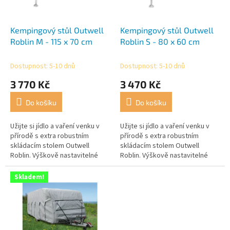
r
t
o
ů
d
Kempingový stůl Outwell
Kempingový stůl Outwell
u
Roblin M - 115 x 70 cm
Roblin S - 80 x 60 cm
k
t
Dostupnost: 5-10 dnů
Dostupnost: 5-10 dnů
ů
3 770 Kč
3 470 Kč
Do košíku
Do košíku
Užijte si jídlo a vaření venku v
Užijte si jídlo a vaření venku v
přírodě s extra robustním
přírodě s extra robustním
skládacím stolem Outwell
skládacím stolem Outwell
Roblin. Výškově nastavitelné
Roblin. Výškově nastavitelné
nohy stolu lze individuálně
nohy stolu lze individuálně
upravit a vyrovnat nerovnosti...
upravit a vyrovnat tak ...
Skladem!