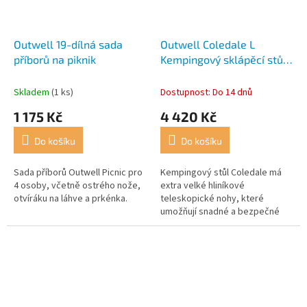
Outwell 19-dílná sada
Outwell Coledale L
příborů na piknik
Kempingový sklápěcí stůl
- 120 x 80 cm
Skladem
(1 ks)
Dostupnost: Do 14 dnů
1 175 Kč
4 420 Kč
Do košíku
Do košíku
Sada příborů Outwell Picnic pro
Kempingový stůl Coledale má
4 osoby, včetně ostrého nože,
extra velké hliníkové
otvíráku na láhve a prkénka.
teleskopické nohy, které
umožňují snadné a bezpečné
nastavení výšky.