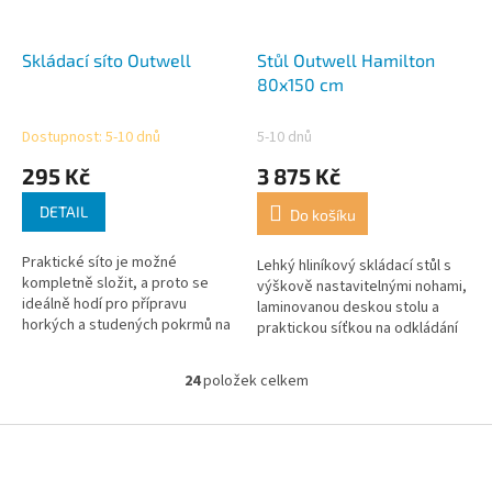
Skládací síto Outwell
Stůl Outwell Hamilton
80x150 cm
Dostupnost: 5-10 dnů
5-10 dnů
295 Kč
3 875 Kč
DETAIL
Do košíku
Praktické síto je možné
Lehký hliníkový skládací stůl s
kompletně složit, a proto se
výškově nastavitelnými nohami,
ideálně hodí pro přípravu
laminovanou deskou stolu a
horkých a studených pokrmů na
praktickou síťkou na odkládání
cestách.
(100 % polyester).
24
položek celkem
O
v
l
Z
á
á
d
p