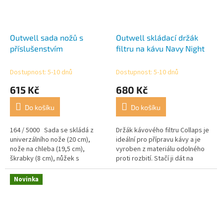
Outwell sada nožů s
Outwell skládací držák
příslušenstvím
filtru na kávu Navy Night
Dostupnost: 5-10 dnů
Dostupnost: 5-10 dnů
615 Kč
680 Kč
Do košíku
Do košíku
164 / 5000 Sada se skládá z
Držák kávového filtru Collaps je
univerzálního nože (20 cm),
ideální pro přípravu kávy a je
nože na chleba (19,5 cm),
vyroben z materiálu odolného
škrabky (8 cm), nůžek s
proti rozbití. Stačí ji dát na
louskáčkem (7 cm). Nože mají
láhev, umístit filtr, přidat kávu a
protiskluzové...
zalít horkou...
Novinka