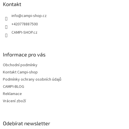
a
a
Kontakt
c
t
í
info
@
campi-shop.cz
í
p
r
+420778887500
v
CAMPI-SHOP.cz
k
y
v
ý
Informace pro vás
p
i
Obchodní podmínky
s
u
Kontakt Campi-shop
Podmínky ochrany osobních údajů
CAMPI-BLOG
Reklamace
Vrácení zboží
Odebírat newsletter