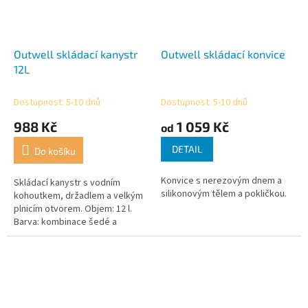
Outwell skládací kanystr
Outwell skládací konvice
12L
Dostupnost: 5-10 dnů
Dostupnost: 5-10 dnů
988 Kč
1 059 Kč
od
DETAIL
Do košíku
Konvice s nerezovým dnem a
Skládací kanystr s vodním
silikonovým tělem a pokličkou.
kohoutkem, držadlem a velkým
plnicím otvorem. Objem: 12 l.
Barva: kombinace šedé a
modré.