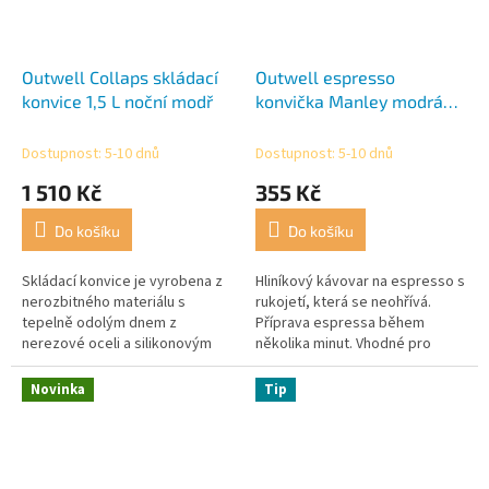
Outwell Collaps skládací
Outwell espresso
konvice 1,5 L noční modř
konvička Manley modrá
vel. L
Dostupnost: 5-10 dnů
Dostupnost: 5-10 dnů
1 510 Kč
355 Kč
Do košíku
Do košíku
Skládací konvice je vyrobena z
Hliníkový kávovar na espresso s
nerozbitného materiálu s
rukojetí, která se neohřívá.
tepelně odolým dnem z
Příprava espressa během
nerezové oceli a silikonovým
několika minut. Vhodné pro
tělem. Snadné čištění a
všechny typy plotýnek, kromě
jednoduché skládání. Díky
indukčních. Ve dvou velikostech.
Novinka
Tip
praktické...