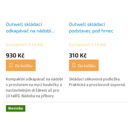
Outwell skládací
Outwell skládací
odkapávač na nádobí
podstavec pod hrnec
Dunton
Dostupnost: 5-10 dnů
Dostupnost: 5-10 dnů
930 Kč
310 Kč
Do košíku
Do košíku
Kompaktní odkapávač na nádobí
Skládací silikonová podložka.
s prostorem na mycí houbičky a
Praktická a prostorově úsporná.
nastavitelným držákem až pro
10 talířů. Nádoba na příbory
včetně odtoku a odnímatelné
odkapávací misky na mísy a...
Novinka