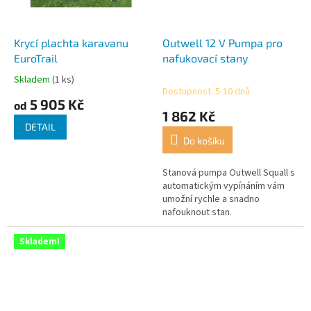
Krycí plachta karavanu
Outwell 12 V Pumpa pro
EuroTrail
nafukovací stany
Skladem
(1 ks)
Průměrné
Dostupnost: 5-10 dnů
hodnocení
5 905 Kč
od
produktu
1 862 Kč
je
DETAIL
5,0
Do košíku
z
5
Stanová pumpa Outwell Squall s
hvězdiček.
automatickým vypínáním vám
umožní rychle a snadno
nafouknout stan.
Skladem!