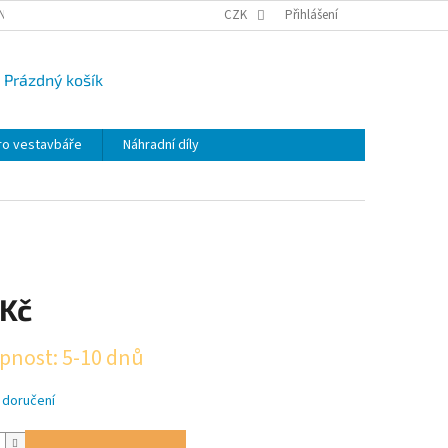
NY OSOBNÍCH ÚDAJŮ
CAMPI-BLOG
CZK
REKLAMACE
Přihlášení
VRÁCENÍ ZBO
Prázdný košík
UPNÍ
K
ro vestavbáře
Náhradní díly
 Kč
pnost: 5-10 dnů
 doručení