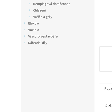
n
Kempingová domácnost
e
Chlazení
l
Vařiče a grily
Elektro
Vozidlo
Vše pro vestavbáře
Náhradní díly
Popi
Det