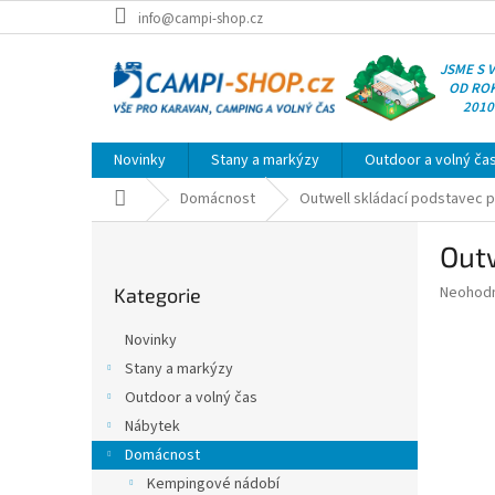
Přejít
info@campi-shop.cz
na
obsah
JSME S 
OD RO
2010
Novinky
Stany a markýzy
Outdoor a volný ča
Domů
Domácnost
Outwell skládací podstavec 
P
Outw
o
Přeskočit
s
Průměr
Neohod
Kategorie
kategorie
t
hodnoce
r
produkt
Novinky
a
je
Stany a markýzy
0,0
n
z
Outdoor a volný čas
n
5
í
Nábytek
hvězdič
p
Domácnost
a
Kempingové nádobí