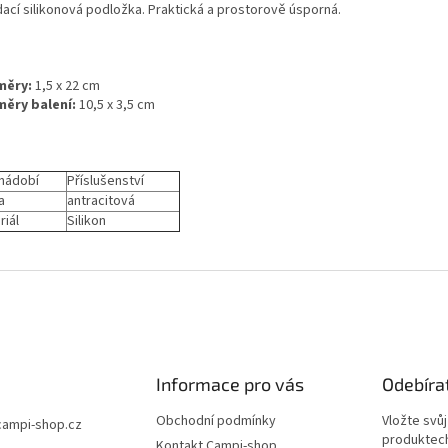
dací silikonová podložka. Praktická a prostorově úsporná.
měry:
1,5 x 22 cm
ěry balení:
10,5 x 3,5 cm
nádobí
Příslušenství
a
antracitová
riál
Silikon
Informace pro vás
Odebíra
Obchodní podmínky
Vložte svů
campi-shop.cz
produktech
Kontakt Campi-shop