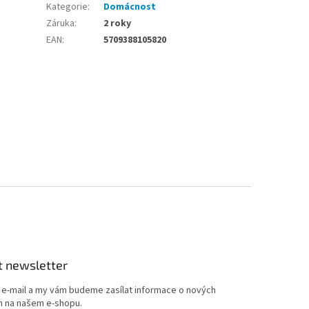
Kategorie
:
Domácnost
Záruka
:
2 roky
EAN
:
5709388105820
t newsletter
j e-mail a my vám budeme zasílat informace o nových
 na našem e-shopu.