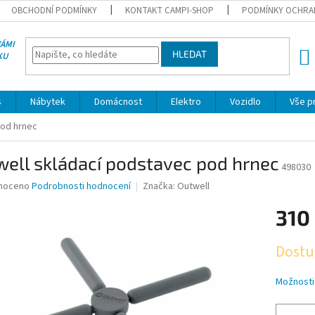
OBCHODNÍ PODMÍNKY
KONTAKT CAMPI-SHOP
PODMÍNKY OCHRA
VÁMI
HLEDAT
KU
NÁK
KOŠÍ
s
Nábytek
Domácnost
Elektro
Vozidlo
Vše p
pod hrnec
ell skládací podstavec pod hrnec
498030
né
noceno
Podrobnosti hodnocení
Značka:
Outwell
ní
310
u
Měrná
Dostu
cena:
ek.
Možnosti