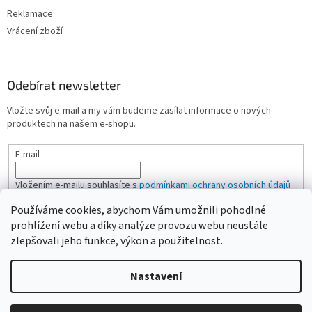
Reklamace
Vrácení zboží
Odebírat newsletter
Vložte svůj e-mail a my vám budeme zasílat informace o nových
produktech na našem e-shopu.
E-mail
Vložením e-mailu souhlasíte s
podmínkami ochrany osobních údajů
Používáme cookies, abychom Vám umožnili pohodlné
PŘIHLÁSIT SE
prohlížení webu a díky analýze provozu webu neustále
zlepšovali jeho funkce, výkon a použitelnost.
Nastavení
Vytvořil Shoptet