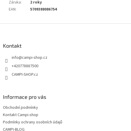
Záruka
:
2 roky
EAN
:
5709388086754
Z
á
p
a
Kontakt
t
info
@
campi-shop.cz
í
+420778887500
CAMPI-SHOP.cz
Informace pro vás
Obchodní podmínky
Kontakt Campi-shop
Podmínky ochrany osobních údajů
CAMPI-BLOG