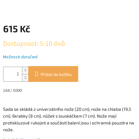
615 Kč
Měrná
Dostupnost: 5-10 dnů
cena:
Možnosti doručení
Přidat do košíku
164
/ 5000
Sada se skládá z univerzálního nože (20 cm), nože na chleba (19,5
cm), škrabky (8 cm), nůžek s louskáčkem (7 cm).
Nože mají
protiskluzové rukojeti a součástí balení jsou i ochranná pouzdra na
nože.