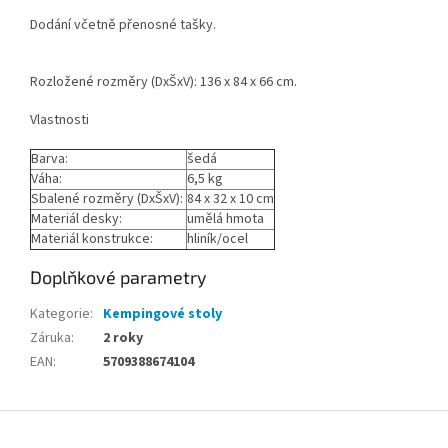
Dodání včetně přenosné tašky.
Rozložené rozměry (DxŠxV): 136 x 84 x 66 cm.
Vlastnosti
Barva:
šedá
Váha:
6,5 kg
Sbalené rozměry (DxŠxV):
84 x 32 x 10 cm
Materiál desky:
umělá hmota
Materiál konstrukce:
hliník/ocel
Doplňkové parametry
Kategorie
:
Kempingové stoly
Záruka
:
2 roky
EAN
:
5709388674104
Z
á