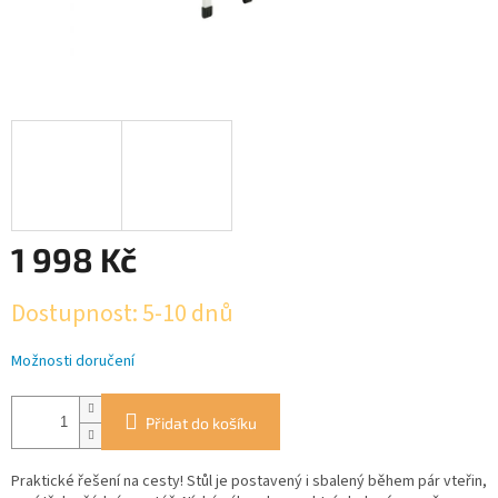
1 998 Kč
Měrná
Dostupnost: 5-10 dnů
cena:
Možnosti doručení
Přidat do košíku
Praktické řešení na cesty! Stůl je postavený i sbalený během pár vteřin,