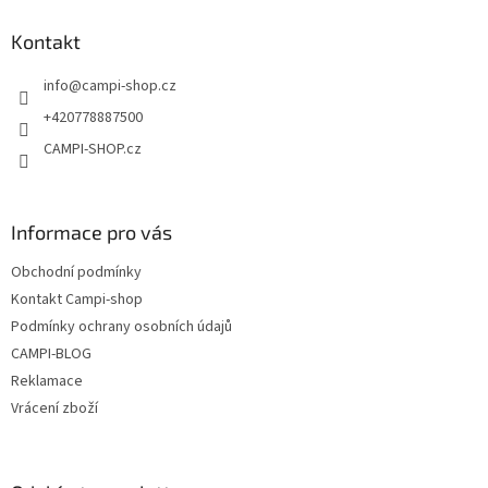
p
a
Kontakt
t
info
@
campi-shop.cz
í
+420778887500
CAMPI-SHOP.cz
Informace pro vás
Obchodní podmínky
Kontakt Campi-shop
Podmínky ochrany osobních údajů
CAMPI-BLOG
Reklamace
Vrácení zboží