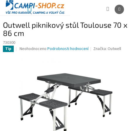
Přejít
na
NÁKUPNÍ
obsah
KOŠÍK
Outwell piknikový stůl Toulouse 70 x
86 cm
730300
Průměrné
Neohodnoceno
Podrobnosti hodnocení
Značka:
Outwell
Tip
hodnocení
produktu
je
0,0
z
5
hvězdiček.