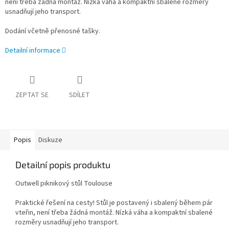
není třeba žádná montáž. Nízká váha a kompaktní sbalené rozměry
usnadňují jeho transport.
Dodání včetně přenosné tašky.
Detailní informace
ZEPTAT SE
SDÍLET
Popis
Diskuze
Detailní popis produktu
Outwell piknikový stůl Toulouse
Praktické řešení na cesty! Stůl je postavený i sbalený během pár
vteřin, není třeba žádná montáž. Nízká váha a kompaktní sbalené
rozměry usnadňují jeho transport.