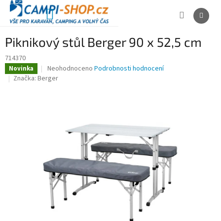
Přejít
na
NÁKUPNÍ
obsah
KOŠÍK
Piknikový stůl Berger 90 x 52,5 cm
714370
Průměrné
Neohodnoceno
Podrobnosti hodnocení
Novinka
hodnocení
Značka:
Berger
produktu
je
0,0
z
5
hvězdiček.