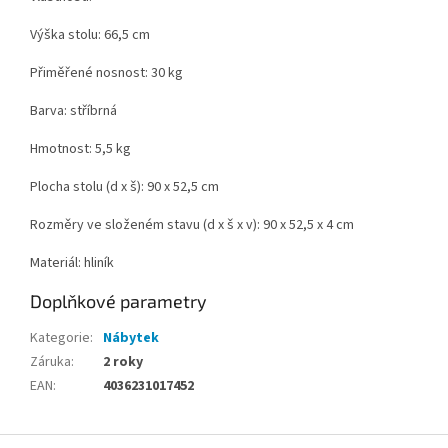
Výška stolu: 66,5 cm
Přiměřené nosnost: 30 kg
Barva: stříbrná
Hmotnost: 5,5 kg
Plocha stolu (d x š): 90 x 52,5 cm
Rozměry ve složeném stavu (d x š x v): 90 x 52,5 x 4 cm
Materiál: hliník
Doplňkové parametry
Kategorie
:
Nábytek
Záruka
:
2 roky
EAN
:
4036231017452
Z