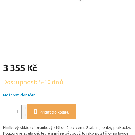
3 355 Kč
Měrná
Dostupnost: 5-10 dnů
cena:
Možnosti doručení
Přidat do košíku
Hliníkový skládací piknikový stůl se 2 lavicemi. Stabilní, lehký, praktický.
Pouzdro je zcela dělitelné a může být použito jako polštářky na lavice.