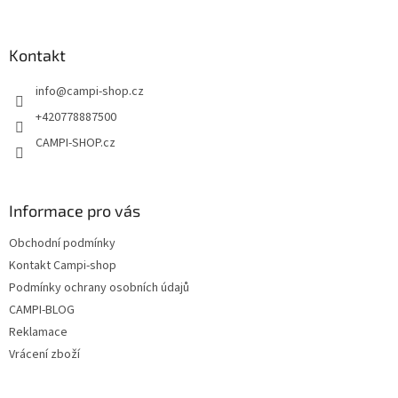
á
p
a
Kontakt
t
info
@
campi-shop.cz
í
+420778887500
CAMPI-SHOP.cz
Informace pro vás
Obchodní podmínky
Kontakt Campi-shop
Podmínky ochrany osobních údajů
CAMPI-BLOG
Reklamace
Vrácení zboží