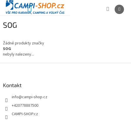
Přejít
na
NÁKUPNÍ
obsah
KOŠÍK
SOG
Žádné produkty značky
SOG
nebyly nalezeny...
Z
á
p
a
Kontakt
t
info
@
campi-shop.cz
í
+420778887500
CAMPI-SHOP.cz