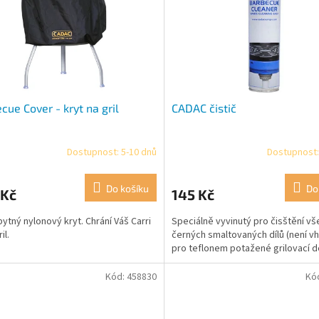
cue Cover - kryt na gril
CADAC čistič
Dostupnost: 5-10 dnů
Dostupnost:
Do košíku
Do
 Kč
145 Kč
ytný nylonový kryt. Chrání Váš Carri
Speciálně vyvinutý pro čisštění vš
il.
černých smaltovaných dílů (není v
pro teflonem potažené grilovací d
Kód:
458830
Kó