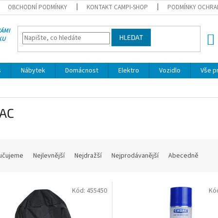
OBCHODNÍ PODMÍNKY
KONTAKT CAMPI-SHOP
PODMÍNKY OCHRA
VÁMI
HLEDAT
KU
NÁK
KOŠÍ
s
Nábytek
Domácnost
Elektro
Vozidlo
Vše p
AC
učujeme
Nejlevnější
Nejdražší
Nejprodávanější
Abecedně
Kód:
455450
Kó