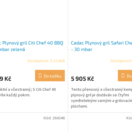
 Plynový gril Citi Chef 40 BBQ
Cadac Plynový gril Safari Ch
mbar zelená
- 30 mbar
Dostupnost: 5-10 dnů
Dostupnost:
Průměrné
hodnocení
produktu
Do košíku
Do
9 Kč
5 905 Kč
je
5,0
tní a všestranný; S Citi Chef 40
Tento přenosný a všestranný kem
z
víte každý pokrm.
plynový gril je dodáván se čtyřmi
5
vyměnitelnými varnými a grilovací
hvězdiček.
plochami.
Kód:
264346
Kó