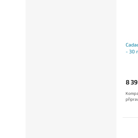
Cadac
- 30 
8 39
Kompak
připra