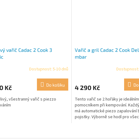
vý vařič Cadac 2 Cook 3
Vařič a gril Cadac 2 Cook De
ic
mbar
Dostupnost: 5-10 dnů
Dostupnost:
Průměrné
hodnocení
produktu
Do košíku
Do
0 Kč
4 290 Kč
je
4,3
livý, všestranný vařič s piezzo
Tento vařič se 2 hořáky je ideálním
z
ováním
pomocníkem při kempování. Každý
5
má automatické piezo zapalování 
hvězdiček.
pojistky. Výborně se hodí pro vše
aktivity venku. Gril / vařič...
O
v