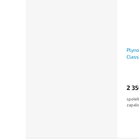
Plyno
Class
2 35
spoleh
zapal