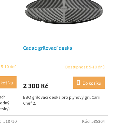
Cadac grilovací deska
 5-10 dnů
Dostupnost: 5-10 dnů
Průměrné
hodnocení
produktu
 košíku
Do košíku
2 300 Kč
je
5,0
ech
BBQ grilovací deska pro plynový gril Carri
z
hodný
Chef 2.
5
esky).
hvězdiček.
d:
519710
Kód:
585364