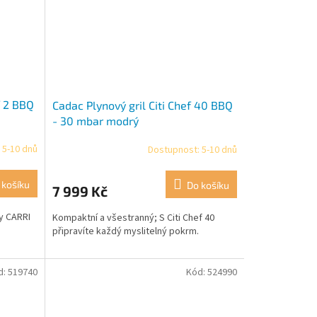
f 2 BBQ
Cadac Plynový gril Citi Chef 40 BBQ
- 30 mbar modrý
 5-10 dnů
Dostupnost: 5-10 dnů
 košíku
Do košíku
7 999 Kč
y CARRI
Kompaktní a všestranný; S Citi Chef 40
připravíte každý myslitelný pokrm.
d:
519740
Kód:
524990