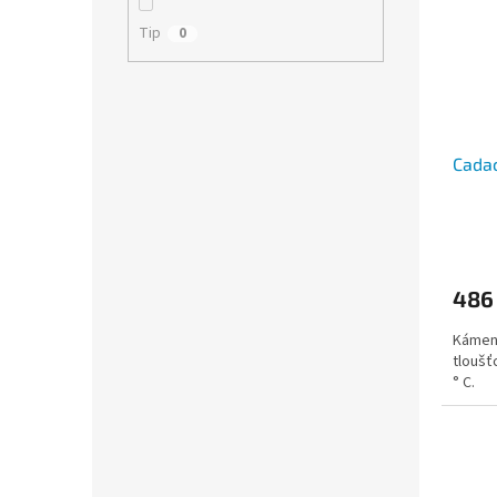
Tip
0
Cada
486
Kámen 
tloušť
° C.