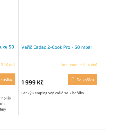
luxe 50
Vařič Cadac 2-Cook Pro - 50 mbar
 5-10 dnů
Dostupnost: 5-10 dnů
Průměrné
hodnocení
produktu
 košíku
Do košíku
1 999 Kč
je
5,0
Lehký kempingový vařič se 2 hořáky
z
 hořák
5
bez
hvězdiček.
chny