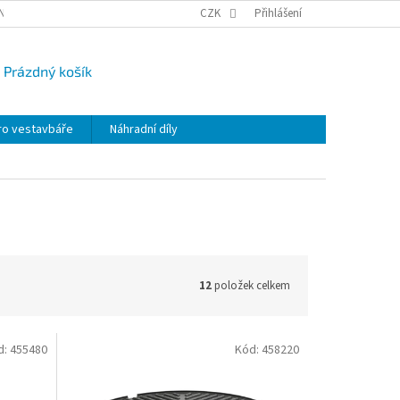
NY OSOBNÍCH ÚDAJŮ
CAMPI-BLOG
CZK
REKLAMACE
Přihlášení
VRÁCENÍ ZBO
Prázdný košík
UPNÍ
K
ro vestavbáře
Náhradní díly
12
položek celkem
d:
455480
Kód:
458220