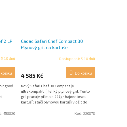
ef 2 LP
Cadac Safari Chef Compact 30
Plynový gril na kartuše
 5-10 dnů
Dostupnost: 5-10 dnů
 košíku
Do košíku
4 585 Kč
pingový
Nový Safari Chef 30 Compact je
ultrakompaktní, lehký plynový gril. Tento
mi
gril pracuje přímo s 227gr bajonetovou
kartuší; stačí plynovou kartuši vložit do
přístroje, zacvaknout a...
d:
458820
Kód:
220878