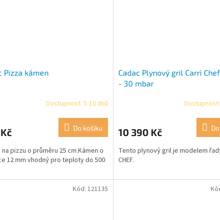
c Pizza kámen
Cadac Plynový gril Carri Che
- 30 mbar
Dostupnost: 5-10 dnů
Dostupnost:
Do košíku
Do
 Kč
10 390 Kč
na pizzu o průměru 25 cm.Kámen o
Tento plynový gril je modelem řad
ce 12 mm vhodný pro teploty do 500
CHEF.
Kód:
121135
Kó