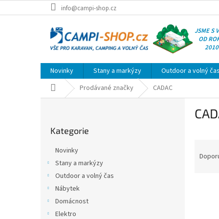
Přejít
info@campi-shop.cz
na
obsah
JSME S 
OD RO
2010
Novinky
Stany a markýzy
Outdoor a volný ča
Domů
Prodávané značky
CADAC
P
CAD
o
Přeskočit
s
Kategorie
kategorie
t
Ř
r
Novinky
a
a
Dopor
Stany a markýzy
z
n
Outdoor a volný čas
e
n
V
n
í
Nábytek
ý
í
p
Domácnost
p
p
a
Elektro