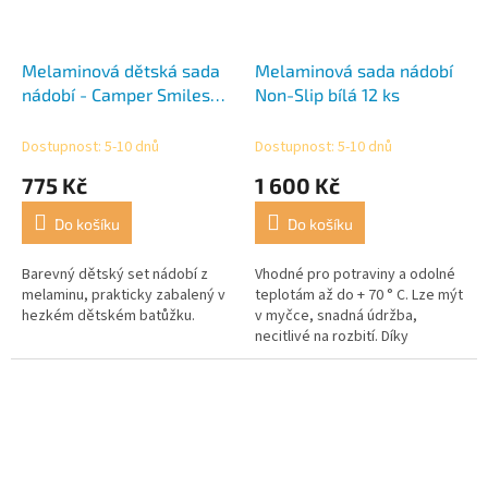
Melaminová dětská sada
Melaminová sada nádobí
nádobí - Camper Smiles
Non-Slip bílá 12 ks
Junior
Dostupnost: 5-10 dnů
Dostupnost: 5-10 dnů
775 Kč
1 600 Kč
Do košíku
Do košíku
Barevný dětský set nádobí z
Vhodné pro potraviny a odolné
melaminu, prakticky zabalený v
teplotám až do + 70 ° C. Lze mýt
hezkém dětském batůžku.
v myčce, snadná údržba,
necitlivé na rozbití. Díky
integrovanému silikonovému
kroužku na spodní části nádobí...