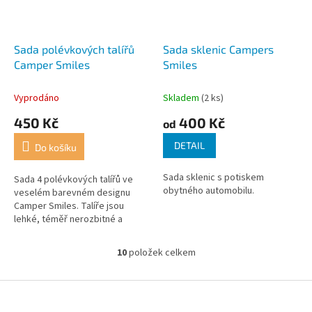
Sada polévkových talířů
Sada sklenic Campers
Camper Smiles
Smiles
Vyprodáno
Skladem
(2 ks)
450 Kč
400 Kč
od
DETAIL
Do košíku
Sada sklenic s potiskem
Sada 4 polévkových talířů ve
obytného automobilu.
veselém barevném designu
Camper Smiles. Talíře jsou
lehké, téměř nerozbitné a
vhodné do myčky na nádobí (až
+70°C). Talíře nejsou vhodné
10
položek celkem
O
do...
v
l
Z
á
á
d