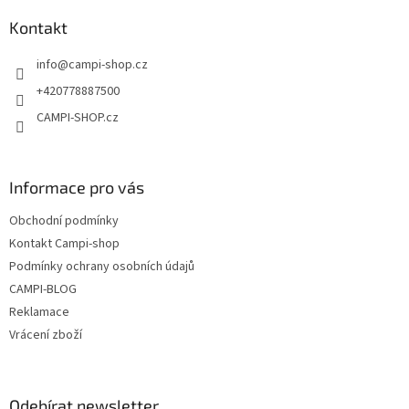
p
a
a
Kontakt
c
t
í
info
@
campi-shop.cz
í
p
r
+420778887500
v
CAMPI-SHOP.cz
k
y
v
ý
Informace pro vás
p
i
Obchodní podmínky
s
u
Kontakt Campi-shop
Podmínky ochrany osobních údajů
CAMPI-BLOG
Reklamace
Vrácení zboží
Odebírat newsletter