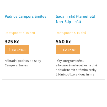
Podnos Campers Smiles
Sada hrnků Flamefield
Non-Slip - bílá
Dostupnost: 5-10 dnů
Dostupnost: 5-10 dnů
325 Kč
540 Kč
Do košíku
Do košíku
Náhradní podnos do sady
Díky integrovanému
Campers Smiles
silikonovému kroužku na dně
nebudete mít s těmito hrnky
žádné potíže s klouzáním a
chrastěním. Melaminové nádobí
je bezpečné a odolné vůči
teplotám až do + 70...