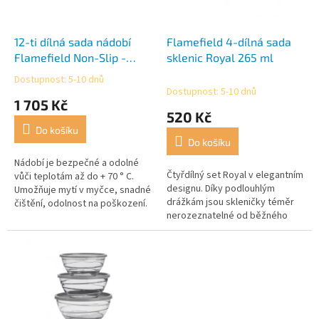
r
t
o
ů
d
12-ti dílná sada nádobí
Flamefield 4-dílná sada
u
Flamefield Non-Slip -
sklenic Royal 265 ml
k
šedá
Dostupnost: 5-10 dnů
Průměrné
t
Dostupnost: 5-10 dnů
hodnocení
1 705 Kč
ů
produktu
520 Kč
je
Do košíku
4,5
Do košíku
z
5
Nádobí je bezpečné a odolné
Čtyřdílný set Royal v elegantním
hvězdiček.
vůči teplotám až do + 70 ° C.
designu. Díky podlouhlým
Umožňuje mytí v myčce, snadné
drážkám jsou skleničky téměr
čištění, odolnost na poškození.
nerozeznatelné od běžného
Díky integrovanému
skla a velmi dobře drží v ruce.
silikonovému kroužku na spodní
Díky svému materiálu jsou...
části...