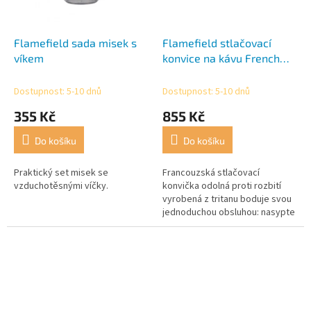
Flamefield sada misek s
Flamefield stlačovací
víkem
konvice na kávu French
Press 1 L
Dostupnost: 5-10 dnů
Dostupnost: 5-10 dnů
355 Kč
855 Kč
Do košíku
Do košíku
Praktický set misek se
Francouzská stlačovací
vzduchotěsnými víčky.
konvička odolná proti rozbití
vyrobená z tritanu boduje svou
jednoduchou obsluhou: nasypte
kávu nebo čaj, zalijte horkou
vodu, stlačte sítko dolů a...