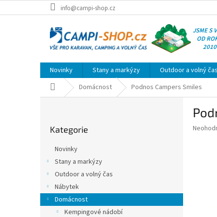
Přejít
info@campi-shop.cz
na
obsah
JSME S 
OD RO
2010
Novinky
Stany a markýzy
Outdoor a volný ča
Domů
Domácnost
Podnos Campers Smiles
P
Pod
o
Přeskočit
s
Průměr
Neohod
Kategorie
kategorie
t
hodnoce
r
produkt
Novinky
a
je
Stany a markýzy
0,0
n
z
Outdoor a volný čas
n
5
í
Nábytek
hvězdič
p
Domácnost
a
Kempingové nádobí