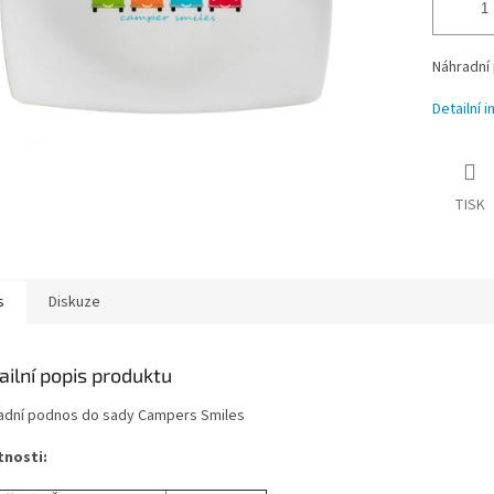
Náhradní
Detailní 
TISK
s
Diskuze
ailní popis produktu
adní podnos do sady Campers Smiles
tnosti: