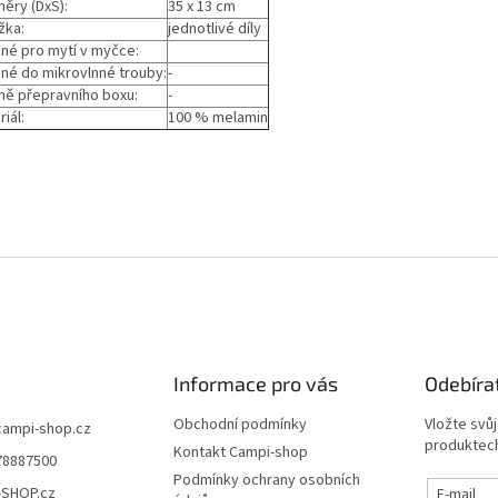
ěry (DxŠ):
35 x 13 cm
žka:
jednotlivé díly
né pro mytí v myčce:
né do mikrovlnné trouby:
-
ně přepravního boxu:
-
iál:
100 % melamin
Informace pro vás
Odebíra
Obchodní podmínky
Vložte svů
campi-shop.cz
produktech
Kontakt Campi-shop
78887500
Podmínky ochrany osobních
-SHOP.cz
E-mail