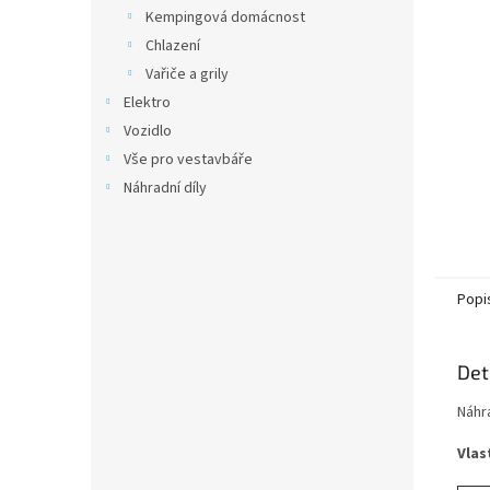
n
Kempingová domácnost
e
Chlazení
l
Vařiče a grily
Elektro
Vozidlo
Vše pro vestavbáře
Náhradní díly
Popi
Det
Náhr
Vlas