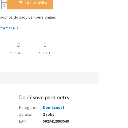
Přidat do košíku
 podnos do sady Campers Smiles
informace
ZEPTAT SE
SDÍLET
Doplňkové parametry
Kategorie
:
Domácnost
Záruka
:
2 roky
EAN
:
5023412863549