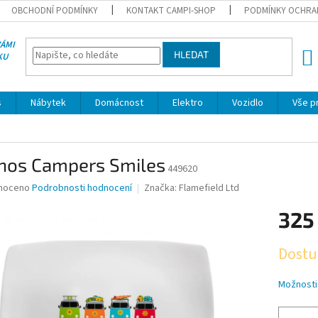
OBCHODNÍ PODMÍNKY
KONTAKT CAMPI-SHOP
PODMÍNKY OCHRA
VÁMI
HLEDAT
KU
NÁK
KOŠÍ
s
Nábytek
Domácnost
Elektro
Vozidlo
Vše p
nos Campers Smiles
449620
né
noceno
Podrobnosti hodnocení
Značka:
Flamefield Ltd
ní
325
u
Měrná
Dostu
cena:
ek.
Možnosti