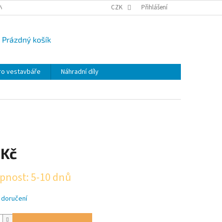
NY OSOBNÍCH ÚDAJŮ
CAMPI-BLOG
CZK
REKLAMACE
Přihlášení
VRÁCENÍ ZBO
Prázdný košík
UPNÍ
K
ro vestavbáře
Náhradní díly
 Kč
pnost: 5-10 dnů
 doručení