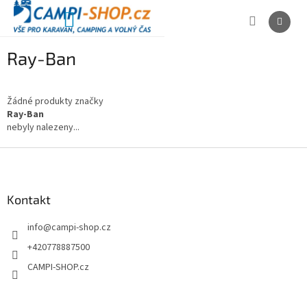
Přejít
na
NÁKUPNÍ
obsah
KOŠÍK
Ray-Ban
Žádné produkty značky
Ray-Ban
nebyly nalezeny...
Z
á
p
a
Kontakt
t
info
@
campi-shop.cz
í
+420778887500
CAMPI-SHOP.cz