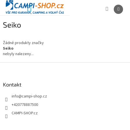
Přejít
na
NÁKUPNÍ
obsah
KOŠÍK
Seiko
Žádné produkty značky
Seiko
nebyly nalezeny...
Z
á
p
a
Kontakt
t
info
@
campi-shop.cz
í
+420778887500
CAMPI-SHOP.cz