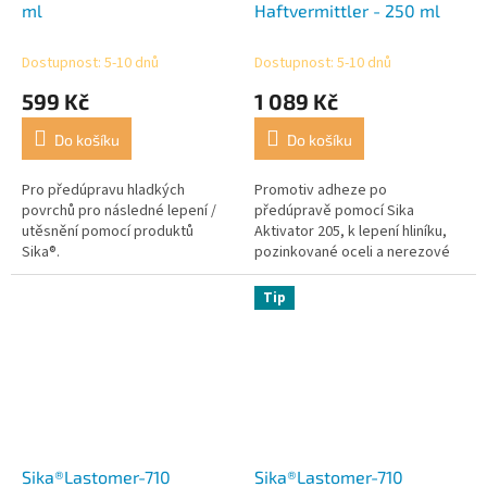
ml
Haftvermittler - 250 ml
Dostupnost: 5-10 dnů
Dostupnost: 5-10 dnů
599 Kč
1 089 Kč
Do košíku
Do košíku
Pro předúpravu hladkých
Promotiv adheze po
povrchů pro následné lepení /
předúpravě pomocí Sika
utěsnění pomocí produktů
Aktivator 205, k lepení hliníku,
Sika®.
pozinkované oceli a nerezové
oceli.
Tip
Sika®Lastomer-710
Sika®Lastomer-710