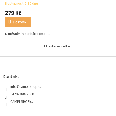
Dostupnost: 5-10 dnů
Průměrné
hodnocení
279 Kč
produktu
je
Do košíku
4,5
z
5
K utěsnění v sanitární oblasti.
hvězdiček.
11
položek celkem
O
v
l
Z
á
á
d
p
a
a
Kontakt
c
t
í
info
@
campi-shop.cz
í
p
r
+420778887500
v
CAMPI-SHOP.cz
k
y
v