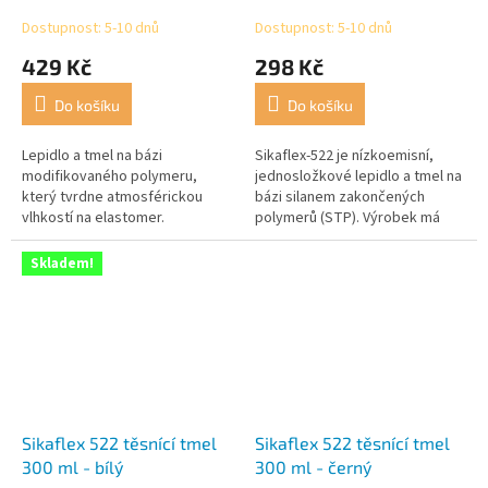
Dostupnost: 5-10 dnů
Dostupnost: 5-10 dnů
429 Kč
298 Kč
Do košíku
Do košíku
Lepidlo a tmel na bázi
Sikaflex-522 je nízkoemisní,
modifikovaného polymeru,
jednosložkové lepidlo a tmel na
který tvrdne atmosférickou
bázi silanem zakončených
vlhkostí na elastomer.
polymerů (STP). Výrobek má
dobrou odolnost proti
povětrnostním vlivům a plísním.
Skladem!
Sikaflex 522 těsnící tmel
Sikaflex 522 těsnící tmel
300 ml - bílý
300 ml - černý