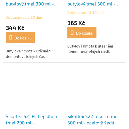
butylový tmel 300 ml -
butylový tmel 300 ml -
bílý
černý
Dostupnost: 5-10 dnů
Průměrné
Dostupnost: 5-10 dnů
hodnocení
365 Kč
produktu
344 Kč
je
Do košíku
5,0
Do košíku
z
5
Butylová hmota k utěsnění
Butylová hmota k utěsnění
hvězdiček.
demontovatelných částí.
demontovatelných částí.
Sikaflex 521 FC Lepidlo a
Sikaflex 522 těsnící tmel
tmel 290 ml -
300 ml - ocelově šedá
transparentní