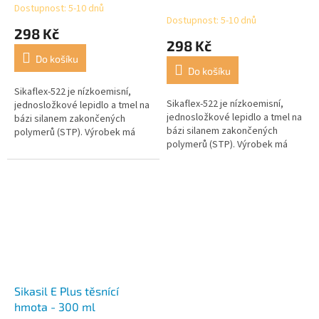
Dostupnost: 5-10 dnů
Průměrné
Dostupnost: 5-10 dnů
hodnocení
298 Kč
produktu
298 Kč
je
Do košíku
4,5
Do košíku
z
5
Sikaflex-522 je nízkoemisní,
Sikaflex-522 je nízkoemisní,
hvězdiček.
jednosložkové lepidlo a tmel na
jednosložkové lepidlo a tmel na
bázi silanem zakončených
bázi silanem zakončených
polymerů (STP). Výrobek má
polymerů (STP). Výrobek má
dobrou odolnost proti
dobrou odolnost proti
povětrnostním vlivům a plísním.
povětrnostním vlivům a
plísním....
Sikasil E Plus těsnící
hmota - 300 ml