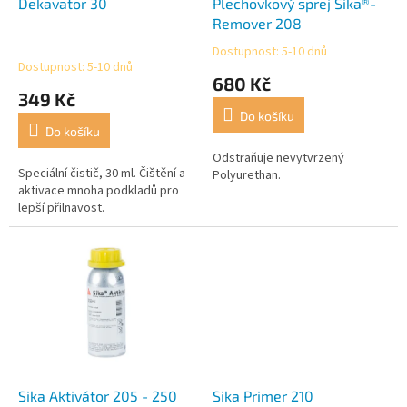
d
Dekavator 30
Plechovkový sprej Sika®-
u
Remover 208
k
Dostupnost: 5-10 dnů
Průměrné
t
Dostupnost: 5-10 dnů
hodnocení
680 Kč
ů
produktu
349 Kč
je
Do košíku
5,0
Do košíku
z
5
Odstraňuje nevytvrzený
Speciální čistič, 30 ml. Čištění a
hvězdiček.
Polyurethan.
aktivace mnoha podkladů pro
lepší přilnavost.
Sika Aktivátor 205 - 250
Sika Primer 210