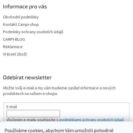
ý
Informace pro vás
p
i
Obchodní podmínky
s
u
Kontakt Campi-shop
Podmínky ochrany osobních údajů
CAMPI-BLOG
Reklamace
Vrácení zboží
Odebírat newsletter
Vložte svůj e-mail a my vám budeme zasílat informace o nových
produktech na našem e-shopu.
E-mail
Vložením e-mailu souhlasíte s
podmínkami ochrany osobních údajů
Používáme cookies, abychom Vám umožnili pohodlné