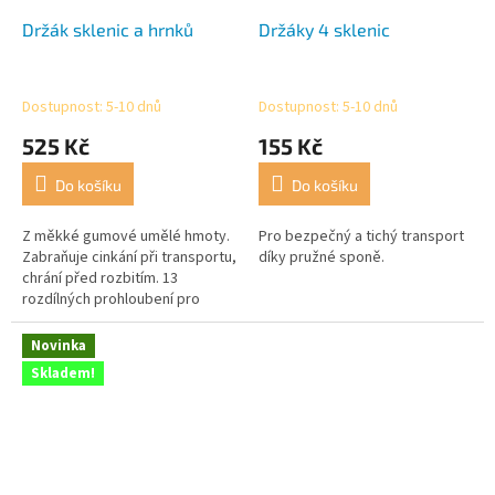
Držák sklenic a hrnků
Držáky 4 sklenic
Dostupnost: 5-10 dnů
Dostupnost: 5-10 dnů
525 Kč
155 Kč
Do košíku
Do košíku
Z měkké gumové umělé hmoty.
Pro bezpečný a tichý transport
Zabraňuje cinkání při transportu,
díky pružné sponě.
chrání před rozbitím. 13
rozdílných prohloubení pro
všechny běžné velikosti hrnků a
sklenic.
Novinka
Skladem!