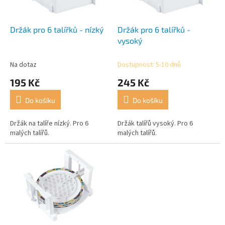
r
t
o
ů
d
Držák pro 6 talířků - nízký
Držák pro 6 talířků -
u
vysoký
k
t
Na dotaz
Dostupnost: 5-10 dnů
ů
195 Kč
245 Kč
Do košíku
Do košíku
Držák na talíře nízký. Pro 6
Držák talířů vysoký. Pro 6
malých talířů.
malých talířů.