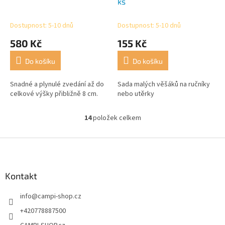
ks
Dostupnost: 5-10 dnů
Dostupnost: 5-10 dnů
580 Kč
155 Kč
Do košíku
Do košíku
Snadné a plynulé zvedání až do
Sada malých věšáků na ručníky
celkové výšky přibližně 8 cm.
nebo utěrky
14
položek celkem
O
v
l
Z
á
á
d
p
a
a
Kontakt
c
t
í
info
@
campi-shop.cz
í
p
r
+420778887500
v