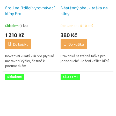
Froli najížděcí vyrovnávací
Nástěnný obal - taška na
klíny Pro
klíny
Skladem
(1 ks)
Dostupnost: 5-10 dnů
1 210 Kč
380 Kč
Do košíku
Do košíku
Inovativní kulatý klín pro plynulé
Praktická nástěnná taška pro
nastavení výšky, šetrné k
jednoduché uložení vašich klínů.
pneumatikám
Skladem!
Skladem!