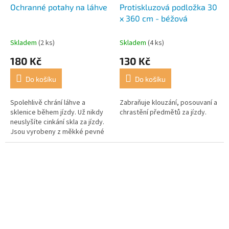
Ochranné potahy na láhve
Protiskluzová podložka 30
x 360 cm - béžová
Skladem
(2 ks)
Skladem
(4 ks)
180 Kč
130 Kč
Do košíku
Do košíku
Spolehlivě chrání láhve a
Zabraňuje klouzání, posouvaní a
sklenice během jízdy. Už nikdy
chrastění předmětů za jízdy.
neuslyšíte cinkání skla za jízdy.
Jsou vyrobeny z měkké pevné
pěny, lze zkrátit na
požadovanou délku.