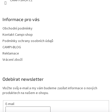
CAMPI-SHOP.cz
k
y
v
ý
Informace pro vás
p
i
Obchodní podmínky
s
u
Kontakt Campi-shop
Podmínky ochrany osobních údajů
CAMPI-BLOG
Reklamace
Vrácení zboží
Odebírat newsletter
Vložte svůj e-mail a my vám budeme zasílat informace o nových
produktech na našem e-shopu.
E-mail