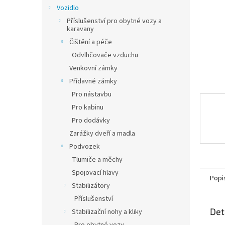
n
Vozidlo
e
Příslušenství pro obytné vozy a
l
karavany
Čištění a péče
Odvlhčovače vzduchu
Venkovní zámky
Přídavné zámky
Pro nástavbu
Pro kabinu
Pro dodávky
Zarážky dveří a madla
Podvozek
Tlumiče a měchy
Spojovací hlavy
Popi
Stabilizátory
Příslušenství
Det
Stabilizační nohy a kliky