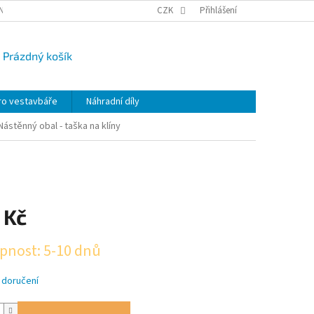
NY OSOBNÍCH ÚDAJŮ
CAMPI-BLOG
CZK
REKLAMACE
Přihlášení
VRÁCENÍ ZBO
Prázdný košík
UPNÍ
K
ro vestavbáře
Náhradní díly
Nástěnný obal - taška na klíny
 Kč
pnost: 5-10 dnů
 doručení