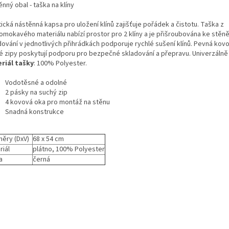
nný obal - taška na klíny
ická nástěnná kapsa pro uložení klínů zajišťuje pořádek a čistotu. Taška z
omokavého materiálu nabízí prostor pro 2 klíny a je přišroubována ke stěně
dování v jednotlivých přihrádkách podporuje rychlé sušení klínů. Pevná kov
é zipy poskytují podporu pro bezpečné skladování a přepravu. Univerzálně
riál tašky
: 100% Polyester.
Vodotěsné a odolné
2 pásky na suchý zip
4 kovová oka pro montáž na stěnu
Snadná konstrukce
ěry (DxV)
68 x 54 cm
riál
plátno, 100% Polyester
a
černá