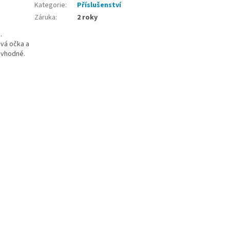
Kategorie
:
Příslušenství
Záruka
:
2 roky
.
ová očka a
 vhodné.