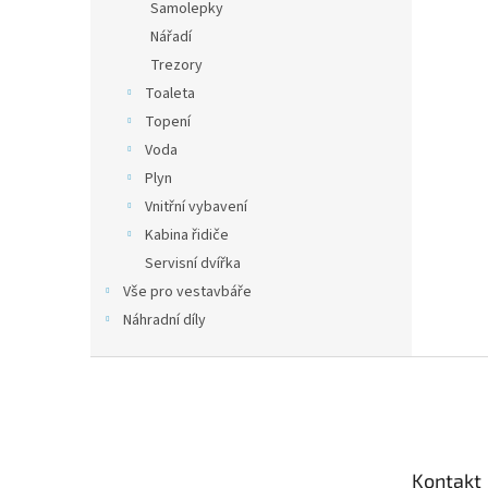
Samolepky
Nářadí
Trezory
Toaleta
Topení
Voda
Plyn
Vnitřní vybavení
Kabina řidiče
Servisní dvířka
Vše pro vestavbáře
Náhradní díly
Z
á
p
a
t
Kontakt
í