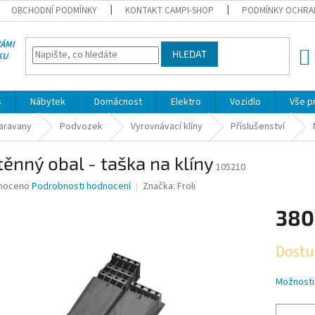
OBCHODNÍ PODMÍNKY
KONTAKT CAMPI-SHOP
PODMÍNKY OCHRA
VÁMI
HLEDAT
KU
NÁK
KOŠÍ
s
Nábytek
Domácnost
Elektro
Vozidlo
Vše p
karavany
Podvozek
Vyrovnávací klíny
Příslušenství
ěnný obal - taška na klíny
105210
né
noceno
Podrobnosti hodnocení
Značka:
Froli
ní
380
u
Měrná
Dostu
cena:
ek.
Možnosti