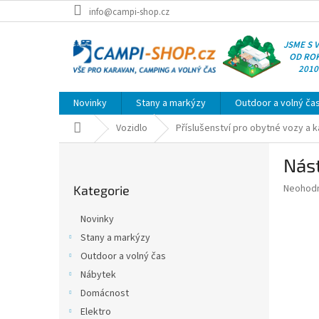
Přejít
info@campi-shop.cz
na
obsah
JSME S 
OD RO
2010
Novinky
Stany a markýzy
Outdoor a volný ča
Domů
Vozidlo
Příslušenství pro obytné vozy a 
P
Nást
o
Přeskočit
s
Průměr
Neohod
Kategorie
kategorie
t
hodnoce
r
produkt
Novinky
a
je
Stany a markýzy
0,0
n
z
Outdoor a volný čas
n
5
í
Nábytek
hvězdič
p
Domácnost
a
Elektro