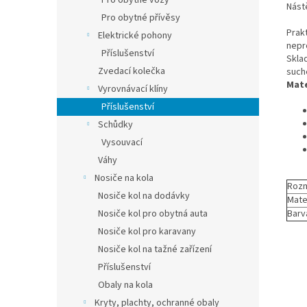
Pro obytné vozy
Nástě
Pro obytné přívěsy
Prakt
Elektrické pohony
nepr
Příslušenství
Skla
Zvedací kolečka
such
Mate
Vyrovnávací klíny
Příslušenství
Schůdky
Vysouvací
Váhy
Nosiče na kola
Rozm
Nosiče kol na dodávky
Mate
Barv
Nosiče kol pro obytná auta
Nosiče kol pro karavany
Nosiče kol na tažné zařízení
Příslušenství
Obaly na kola
Kryty, plachty, ochranné obaly