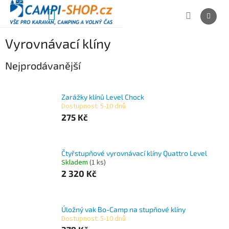
Přejít
na
NÁKUPNÍ
obsah
KOŠÍK
P
Vyrovnávací klíny
o
s
Nejprodávanější
t
r
a
Zarážky klínů Level Chock
Dostupnost: 5-10 dnů
n
275 Kč
n
í
p
a
Čtyřstupňové vyrovnávací klíny Quattro Level
Skladem
(1 ks)
n
2 320 Kč
e
l
Úložný vak Bo-Camp na stupňové klíny
Dostupnost: 5-10 dnů