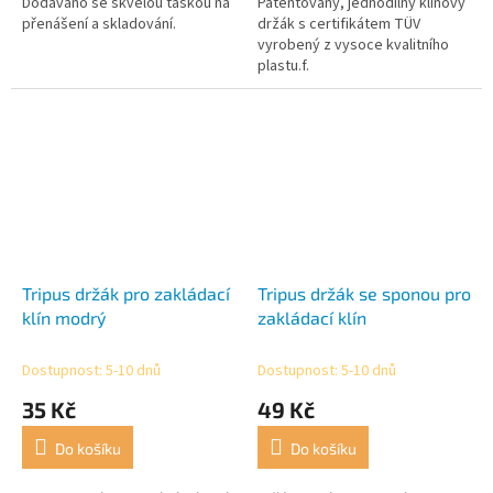
Dodáváno se skvělou taškou na
Patentovaný, jednodílný klínový
přenášení a skladování.
držák s certifikátem TÜV
vyrobený z vysoce kvalitního
plastu.f.
Tripus držák pro zakládací
Tripus držák se sponou pro
klín modrý
zakládací klín
Dostupnost: 5-10 dnů
Dostupnost: 5-10 dnů
35 Kč
49 Kč
Do košíku
Do košíku