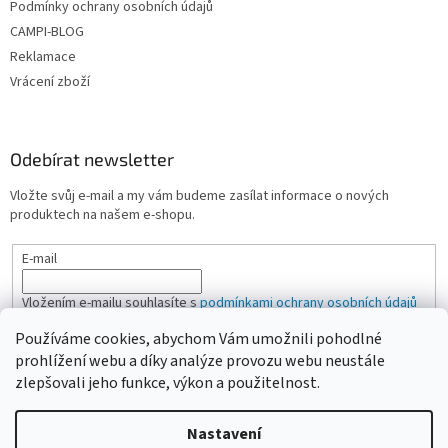
Podmínky ochrany osobních údajů
CAMPI-BLOG
Reklamace
Vrácení zboží
Odebírat newsletter
Vložte svůj e-mail a my vám budeme zasílat informace o nových
produktech na našem e-shopu.
E-mail
Vložením e-mailu souhlasíte s
podmínkami ochrany osobních údajů
Používáme cookies, abychom Vám umožnili pohodlné
PŘIHLÁSIT SE
prohlížení webu a díky analýze provozu webu neustále
zlepšovali jeho funkce, výkon a použitelnost.
Nastavení
Vytvořil Shoptet