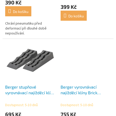
390 Kč
ů
produktu
399 Kč
je
Do košíku
5,0
Do košíku
z
5
Chrání pneumatiku před
hvězdiček.
deformací při dlouhé době
nepoužívání.
Berger stupňové
Berger vyrovnávací
vyrovnávací najížděcí klíny
najížděcí klíny Brick
Multi Level Ramp
Leveler modulární
Dostupnost: 5-10 dnů
Dostupnost: 5-10 dnů
695 Kč
755 Kč