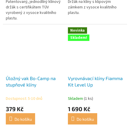
Patentovaný, jednodílný klínový
Držák na klíny s klipovým
držák s certifikátem TÜV
zámkem z vysoce kvalitního
vyrobený z vysoce kvalitního
plastu.
plastu.
Novinka
Skladem!
Úložný vak Bo-Camp na
Vyrovnávací klíny Fiamma
stupňové klíny
Kit Level Up
Dostupnost: 5-10 dnů
Skladem
(1 ks)
379 Kč
1 690 Kč
Do košíku
Do košíku