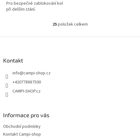
Pro bezpečné zablokování kol
při delším stání.
25
položek celkem
O
v
l
Z
á
á
d
p
a
a
Kontakt
c
t
í
info
@
campi-shop.cz
í
p
r
+420778887500
v
CAMPI-SHOP.cz
k
y
v
ý
Informace pro vás
p
i
Obchodní podmínky
s
u
Kontakt Campi-shop