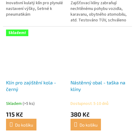
Inovativní kulatý klín pro plynulé
Zajišťovací klíny zabraňují
nastavení výšky, šetrné k
nechtěnému pohybu vozidla,
pneumatikám
karavanu, obytného atomobilu,
atd. Testováno TÜV, schváleno
až do 1 600 kg (zatížení kola 800
kg). Klín je lehký a...
Skladem!
Klín pro zajištění kola -
Nástěnný obal - taška na
černý
klíny
Skladem
(>5 ks)
Dostupnost: 5-10 dnů
115 Kč
380 Kč
Do košíku
Do košíku