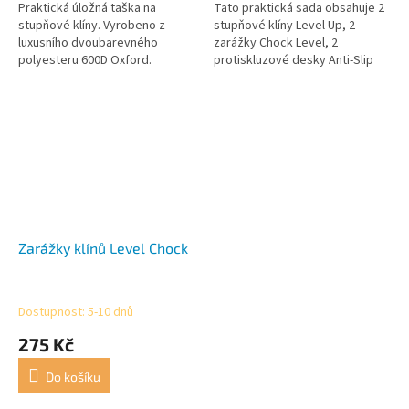
Praktická úložná taška na
Tato praktická sada obsahuje 2
stupňové klíny. Vyrobeno z
stupňové klíny Level Up, 2
luxusního dvoubarevného
zarážky Chock Level, 2
polyesteru 600D Oxford.
protiskluzové desky Anti-Slip
Plate a 1 přepravní tašku Level
Bag.
Zarážky klínů Level Chock
Dostupnost: 5-10 dnů
275 Kč
Do košíku