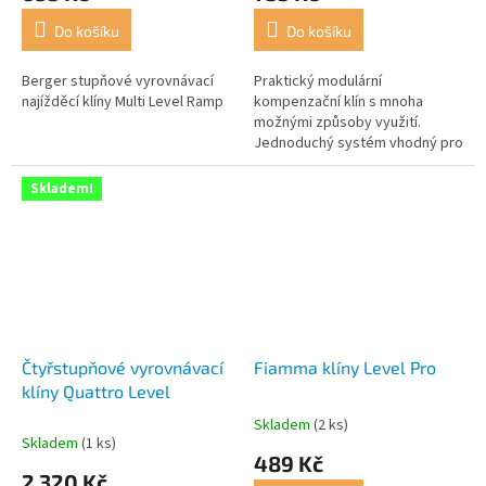
Do košíku
Do košíku
Berger stupňové vyrovnávací
Praktický modulární
najížděcí klíny Multi Level Ramp
kompenzační klín s mnoha
možnými způsoby využití.
Jednoduchý systém vhodný pro
každé vozidlo a každý povrch.
Skladem!
Čtyřstupňové vyrovnávací
Fiamma klíny Level Pro
klíny Quattro Level
Skladem
(2 ks)
Průměrné
Skladem
(1 ks)
hodnocení
489 Kč
produktu
2 320 Kč