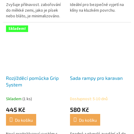
Zvyšuje přilnavost. zabořování
Ideální pro bezpečné vyjetí na
do měkké zemi, jako je písek
klíny na kluzkém povrchu.
nebo bláto, je minimalizováno.
Skladem!
Rozjížděcí pomůcka Grip
Sada rampy pro karavan
System
Skladem
(1 ks)
Dostupnost: 5-10 dnů
445 Kč
580 Kč
Do košíku
Do košíku