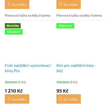
Do košíku
Do košíku
Přenosná taška na klíny Fiamma
Přenosná taška na klíny Fiamma
Novinka
Skladem!
Skladem!
Froli najížděcí vyrovnávací
Klín pro zajištění kola -
klíny Pro
bílý
Skladem
(1 ks)
Skladem
(3 ks)
1 210 Kč
95 Kč
Do košíku
Do košíku