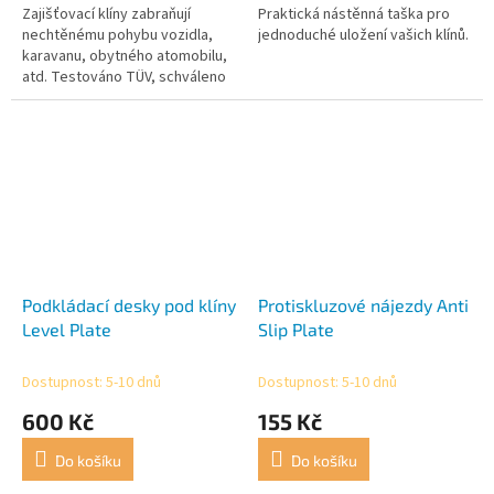
Zajišťovací klíny zabraňují
Praktická nástěnná taška pro
nechtěnému pohybu vozidla,
jednoduché uložení vašich klínů.
karavanu, obytného atomobilu,
atd. Testováno TÜV, schváleno
až do 1 600 kg (zatížení kola 800
kg). Klín je lehký a...
Podkládací desky pod klíny
Protiskluzové nájezdy Anti
Level Plate
Slip Plate
Dostupnost: 5-10 dnů
Dostupnost: 5-10 dnů
600 Kč
155 Kč
Do košíku
Do košíku