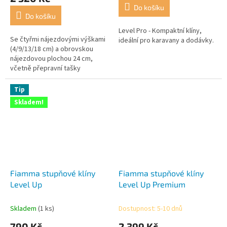
je
Do košíku
5,0
Do košíku
z
5
Level Pro - Kompaktní klíny,
Se čtyřmi nájezdovými výškami
hvězdiček.
ideální pro karavany a dodávky.
(4/9/13/18 cm) a obrovskou
nájezdovou plochou 24 cm,
včetně přepravní tašky
Tip
Skladem!
Fiamma stupňové klíny
Fiamma stupňové klíny
Level Up
Level Up Premium
Skladem
(1 ks)
Dostupnost: 5-10 dnů
790 Kč
2 399 Kč