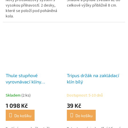
Nový protiskluzový systém s
Snadné a plynulé zvedání až do
vysokou přilnavostí. 2 desky,
celkové výšky přibližně 8 cm.
které se položí pod poháněná
kola.
Thule stupňové
Tripus držák na zakládací
vyrovnávací klíny
klín bílý
Levellers s taškou
Skladem
(2 ks)
Dostupnost: 5-10 dnů
1 098 Kč
39 Kč
Do košíku
Do košíku