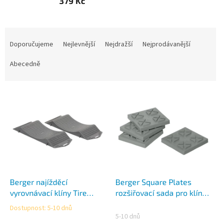
379 Kč
Ř
a
Doporučujeme
Nejlevnější
Nejdražší
Nejprodávanější
z
e
Abecedně
n
í
V
p
ý
r
p
o
i
d
s
u
p
k
r
t
o
ů
d
Berger najížděcí
Berger Square Plates
u
vyrovnávací klíny Tire
rozšiřovací sada pro klíny
k
Saver
Brick Leveler
Dostupnost: 5-10 dnů
Průměrné
t
5-10 dnů
hodnocení