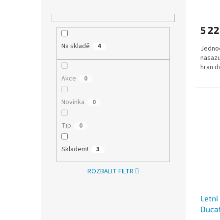
244, 
2006
5 22
Na skladě
4
Jednod
nasazu
hran d
Akce
0
Novinka
0
Tip
0
Skladem!
3
ROZBALIT FILTR
Letní
Ducat