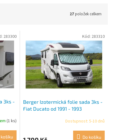
27
položek celkem
d:
283300
Kód:
283310
a 3ks -
Berger Izotermická folie sada 3ks -
Fiat Ducato od 1991 - 1993
dem
(1 ks)
Dostupnost: 5-10 dnů
Průměrné
hodnocení
produktu
 košíku
Do košíku
1 700 Kč
je