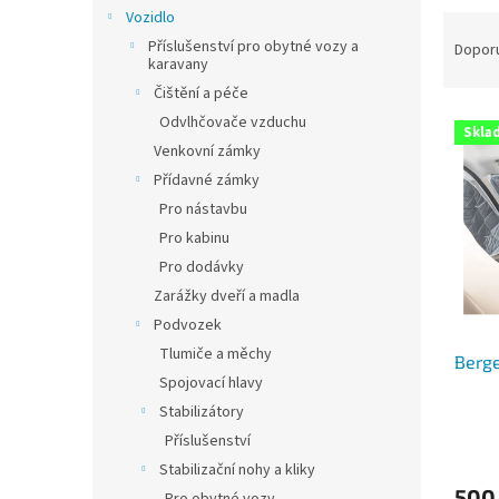
n
Vozidlo
Ř
e
a
Příslušenství pro obytné vozy a
Dopor
l
karavany
z
Čištění a péče
e
V
n
Odvlhčovače vzduchu
Skla
ý
í
Venkovní zámky
p
p
Přídavné zámky
i
r
Pro nástavbu
s
o
Pro kabinu
p
d
r
u
Pro dodávky
o
k
Zarážky dveří a madla
d
t
Podvozek
u
ů
Tlumiče a měchy
Berge
k
Spojovací hlavy
t
Stabilizátory
ů
Průmě
Příslušenství
hodno
Stabilizační nohy a kliky
produ
500
je