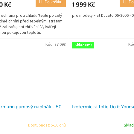
Do košíku
Do
0 Kč
1 999 Kč
je
3,8
 ochrana proti chladu/teplu po celý
pro modely Fiat Ducato 06/2006 - 
z
 zimě chrání před tepelnými ztrátami
5
ě zabraňuje přehřívání. Vytvářejí
ček.
hvězdiček.
nou pokojovou teplotu.
Kód:
87 098
Kó
Skladem!
ermann gumový napínák - 80
Izotermická folie Do it Yours
Dostupnost: 5-10 dnů
Skla
Průměrné
hodnocení