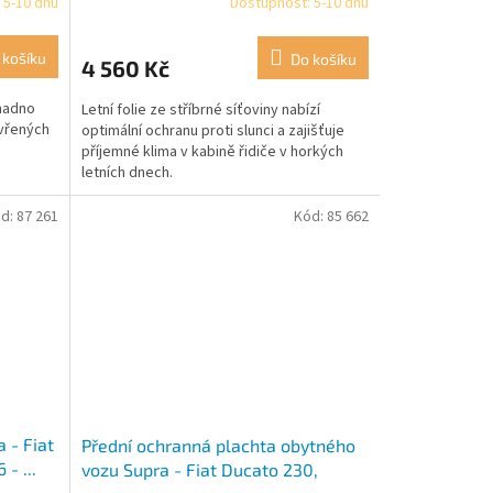
 5-10 dnů
Dostupnost: 5-10 dnů
 košíku
Do košíku
4 560 Kč
snadno
Letní folie ze stříbrné síťoviny nabízí
vřených
optimální ochranu proti slunci a zajišťuje
příjemné klima v kabině řidiče v horkých
letních dnech.
d:
87 261
Kód:
85 662
 - Fiat
Přední ochranná plachta obytného
- ...
vozu Supra - Fiat Ducato 230,