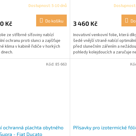
Dostupnost: 5-10 dnů
Dostupnost:
Průměrné
hodnocení
produktu
Do košíku
Do
0 Kč
3 460 Kč
je
5,0
olie ze stříbrné síťoviny nabízí
Inovativní venkovní folie, která dí
z
ní ochranu proti slunci a zajišťuje
šedé vnější straně nabízí optimáln
5
né klima v kabině řidiče v horkých
před slunečním zářením a nežádou
hvězdiček.
h dnech.
pohledy kolejdoucích a zaručuje 
výhled zevnitř.
Kód:
85 663
Kó
í ochranná plachta obytného
Přísavky pro izotermické fóli
Supra - Fiat Ducato