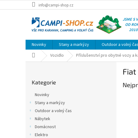
Přejít
info@campi-shop.cz
na
obsah
JSME S 
OD RO
2010
Novinky
Stany a markýzy
Outdoor a volný ča
Domů
Vozidlo
Příslušenství pro obytné vozy a 
P
Fiat
o
Přeskočit
s
Kategorie
kategorie
Nejpr
t
r
Novinky
a
Stany a markýzy
n
Outdoor a volný čas
n
í
Nábytek
p
Domácnost
a
Elektro