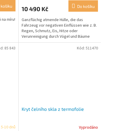
 košíku
Do košíku
10 490 Kč
i na míru!
Ganzflächig atmende Hülle, die das
Fahrzeug vor negativen Einflüssen wie z. B.
Regen, Schmutz, Eis, Hitze oder
Verunreinigung durch Vögel und Bäume
schützt.
d:
85 843
Kód:
511470
Kryt čelního skla z termofolie
 5-10 dnů
Vyprodáno