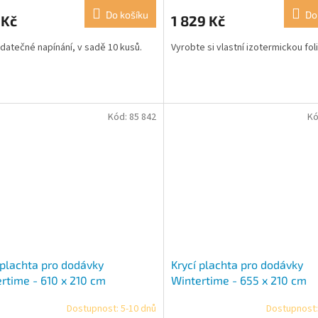
produktu
Do košíku
Do
 Kč
1 829 Kč
je
3,5
datečné napínání, v sadě 10 kusů.
Vyrobte si vlastní izotermickou foli
z
5
hvězdiček.
Kód:
85 842
Kó
 plachta pro dodávky
Krycí plachta pro dodávky
rtime - 610 x 210 cm
Wintertime - 655 x 210 cm
Dostupnost: 5-10 dnů
Dostupnost: