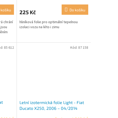
 košíku
Do košíku
225 Kč
rá chrání
hliníková folie pro optimální tepelnou
 jsou
izolaci vozu na léto i zimu
těním
d:
85 612
Kód:
87 158
at
Letní izotermická folie Light - Fiat
Ducato X250, 2006 – 04/2014