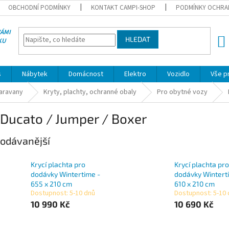
OBCHODNÍ PODMÍNKY
KONTAKT CAMPI-SHOP
PODMÍNKY OCHRA
VÁMI
HLEDAT
KU
NÁK
KOŠÍ
s
Nábytek
Domácnost
Elektro
Vozidlo
Vše p
karavany
Kryty, plachty, ochranné obaly
Pro obytné vozy
 Ducato / Jumper / Boxer
odávanější
Krycí plachta pro
Krycí plachta pro
dodávky Wintertime -
dodávky Wintert
655 x 210 cm
610 x 210 cm
Dostupnost: 5-10 dnů
Dostupnost: 5-10
10 990 Kč
10 690 Kč