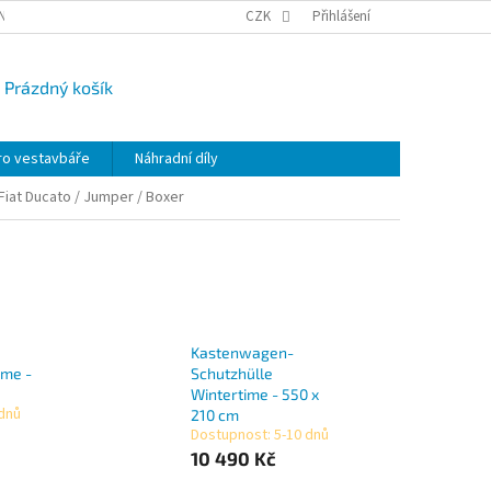
NY OSOBNÍCH ÚDAJŮ
CAMPI-BLOG
CZK
REKLAMACE
Přihlášení
VRÁCENÍ ZBO
Prázdný košík
UPNÍ
K
ro vestavbáře
Náhradní díly
Fiat Ducato / Jumper / Boxer
Kastenwagen-
ime -
Schutzhülle
Wintertime - 550 x
 dnů
210 cm
Dostupnost: 5-10 dnů
10 490 Kč