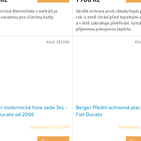
rstvá thermofolie v metráži je
Skvělá ochrana proti chladu/teplu 
í variantou pro všechny kutily.
rok. V zimě chrání před tepelnými 
a v létě zabraňuje přehřívání. Vytvá
ček.
příjemnou pokojovou teplotu.
Kód:
283340
Kó
r Izotermická folie sada 3ks -
Berger Přední ochranná plac
Ducato od 2006
Fiat Ducato
Dostupnost: 5-10 dnů
Dostupnost:
rné
Průměrné
cení
hodnocení
ktu
produktu