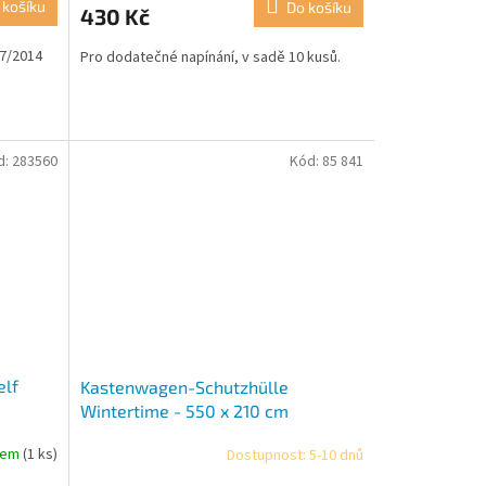
 košíku
Do košíku
430 Kč
07/2014
Pro dodatečné napínání, v sadě 10 kusů.
d:
283560
Kód:
85 841
elf
Kastenwagen-Schutzhülle
Wintertime - 550 x 210 cm
dem
(1 ks)
Dostupnost: 5-10 dnů