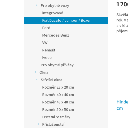
1 70
je
Pro obytné vozy
3,7
integrované
Skvělá
z
rok. V
Fiat Ducato / Jumper / Boxer
5
a v lét
hvězdi
Ford
příjem
Mercedes Benz
VW
Renault
Iveco
Pro obytné přívěsy
Okna
Střešní okna
Rozměr 28 x 28 cm
Rozměr 40 x 40 cm
Hind
Rozměr 48 x 48 cm
cm
Rozměr 50 x 50 cm
Ostatní rozměry
Příslušenství