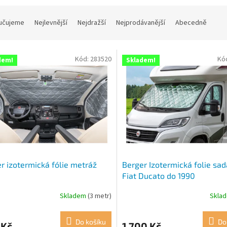
učujeme
Nejlevnější
Nejdražší
Nejprodávanější
Abecedně
Kód:
283520
Kó
dem!
Skladem!
r izotermická fólie metráž
Berger Izotermická folie sad
Fiat Ducato do 1990
Skladem
(3 metr)
Skla
rné
cení
ktu
Do košíku
Do
 Kč
1 700 Kč