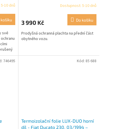
všechny modely, 03/1994 –
 5-10 dnů
Dostupnost: 5-10 dnů
04/2002, Fiat Ducato 244, všechny
modely, 04/2002 – 2006
 košíku
Do košíku
3 990 Kč
ky své
Prodyšná ochranná plachta na přední část
í ochranu
obytného vozu.
cími
nerušený
d:
746495
Kód:
85 688
e
Termoizolační folie LUX-DUO horní
díl - Fiat Ducato 230, 03/1994 –