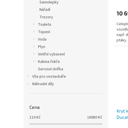
Samolepky
Nářadí
10 6
Trezory
Celopl
Toaleta
vozidl
Topení
např. 
Voda
ptáky.
Plyn
Vnitřní vybavení
Kabina řidiče
Servisní dvířka
Vše pro vestavbáře
Náhradní díly
Cena
Kryt 
Ducat
110
Kč
18680
Kč
03/19