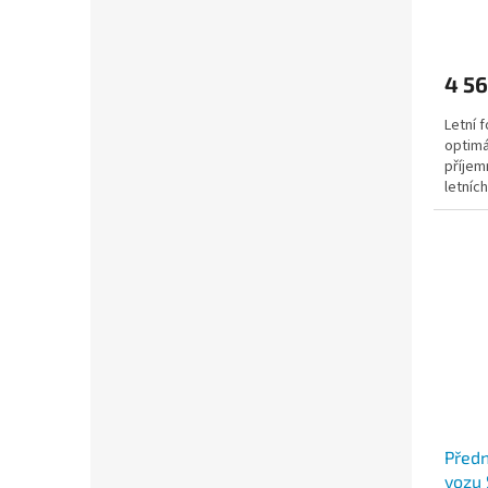
4 56
Letní f
optimál
příjem
letníc
Předn
vozu 