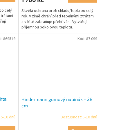
5,0
po celý
Skvělá ochrana proti chladu/teplu po celý
z
ztrátami
rok. V zimě chrání před tepelnými ztrátami
5
řejí
a v létě zabraňuje přehřívání. Vytvářejí
hvězdiček.
příjemnou pokojovou teplotu.
d:
869519
Kód:
87 099
hta
Hindermann gumový napínák - 28
cm
 5-10 dnů
Dostupnost: 5-10 dnů