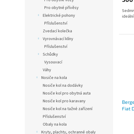
Pro obytné vozy
3,5
Pro obytné přívěsy
Sedmiv
z
Elektrické pohony
ideáln
5
hvězdi
Příslušenství
Zvedací kolečka
Vyrovnávací klíny
Příslušenství
Schůdky
Vysouvací
Váhy
Nosiče na kola
Nosiče kol na dodávky
Nosiče kol pro obytná auta
Nosiče kol pro karavany
Berge
Fiat 
Nosiče kol na tažné zařízení
Příslušenství
Průmě
Obaly na kola
hodno
Kryty, plachty, ochranné obaly
produ