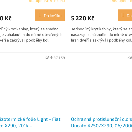
Dostupnost: 5-10 dnů
Dostupnost:
všechny modely, 04/2002 –
Do košíku
Do
0 Kč
5 220 Kč
ílný kryt kabiny, který se snadno
Jednodílný kryt kabiny, který se 
je zaháknutím do mírně otevřených
nasazuje zaháknutím do mírně ote
veří a zakrývá i podběhy kol.
hran dveří a zakrývá i podběhy kol.
Kód:
87 159
Kó
 izotermická folie Light - Fiat
Ochranná protisluneční clona
o X290, 2014 – ...
Ducato X250/X290, 06/2006 