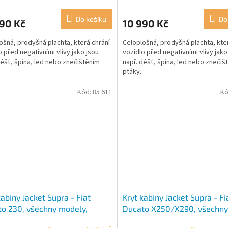
Do košíku
Do
90 Kč
10 990 Kč
ošná, prodyšná plachta, která chrání
Celoplošná, prodyšná plachta, kte
o před negativními vlivy jako jsou
vozidlo před negativními vlivy jako
déšť, špína, led nebo znečištěním
např. déšť, špína, led nebo znečiš
ptáky.
Kód:
85 611
Kó
kabiny Jacket Supra - Fiat
Kryt kabiny Jacket Supra - Fi
o 230, všechny modely,
Ducato X250/X290, všechny
94 – 04/2002, Fiat Ducato
modely, 06/2006 – ...