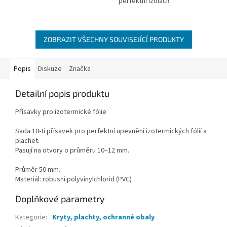
perfektní izolaci!
ZOBRAZIT VŠECHNY SOUVISEJÍCÍ PRODUKTY
Popis
Diskuze
Značka
Detailní popis produktu
Přísavky pro izotermické fólie
Sada 10-ti přísavek pro perfektní upevnění izotermických fólií a
plachet.
Pasují na otvory o průměru 10–12 mm.
Průměr 50 mm.
Materiál: robusní polyvinylchlorid (PVC)
Doplňkové parametry
Kategorie
:
Kryty, plachty, ochranné obaly