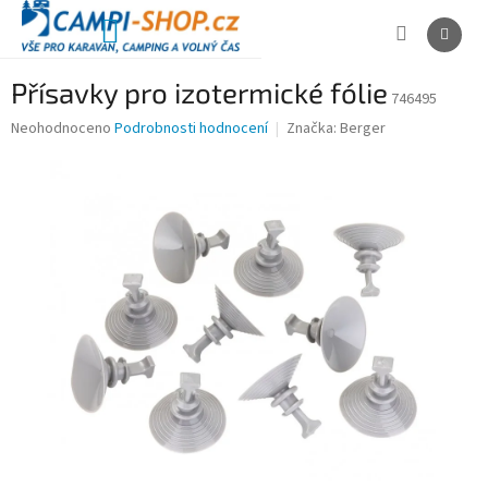
Přejít
na
NÁKUPNÍ
obsah
KOŠÍK
Přísavky pro izotermické fólie
746495
Průměrné
Neohodnoceno
Podrobnosti hodnocení
Značka:
Berger
hodnocení
produktu
je
0,0
z
5
hvězdiček.