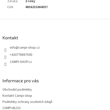
Záruka
:
2 roky
EAN
:
4036231064357
Z
á
p
a
Kontakt
t
info
@
campi-shop.cz
í
+420778887500
CAMPI-SHOP.cz
Informace pro vás
Obchodní podmínky
Kontakt Campi-shop
Podmínky ochrany osobních údajů
CAMPI-BLOG