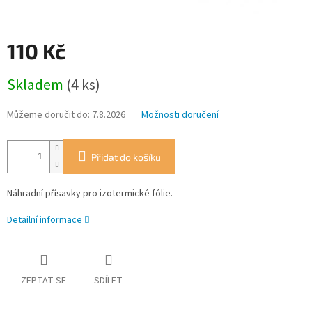
110 Kč
Měrná
Skladem
(4 ks)
cena:
Můžeme doručit do:
7.8.2026
Možnosti doručení
Přidat do košíku
Náhradní přísavky pro izotermické fólie.
Detailní informace
ZEPTAT SE
SDÍLET