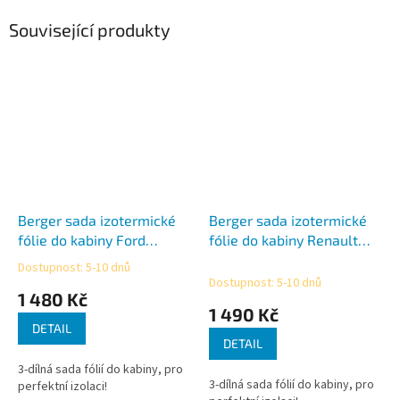
Související produkty
Berger sada izotermické
Berger sada izotermické
fólie do kabiny Ford
fólie do kabiny Renault
Transit
Trafic
Dostupnost: 5-10 dnů
Průměrné
Dostupnost: 5-10 dnů
hodnocení
1 480 Kč
produktu
1 490 Kč
je
DETAIL
5,0
DETAIL
z
3-dílná sada fólií do kabiny, pro
5
3-dílná sada fólií do kabiny, pro
perfektní izolaci!
hvězdiček.