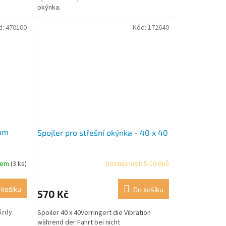
okýnka.
d:
470100
Kód:
172640
 mm
Spojler pro střešní okýnka - 40 x 40
dem
(3 ks)
Dostupnost: 5-10 dnů
 košíku
Do košíku
570 Kč
ízdy.
Spoiler 40 x 40Verringert die Vibration
während der Fahrt bei nicht