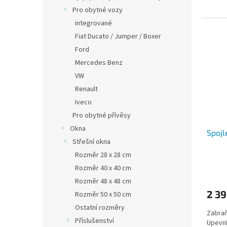
Pro obytné vozy
integrované
Fiat Ducato / Jumper / Boxer
Ford
Mercedes Benz
VW
Renault
Iveco
Pro obytné přívěsy
Okna
Spojl
Střešní okna
Rozměr 28 x 28 cm
Rozměr 40 x 40 cm
Rozměr 48 x 48 cm
2 39
Rozměr 50 x 50 cm
Ostatní rozměry
Zabraň
Příslušenství
Upevní