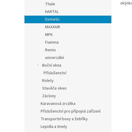
okýnka
Thule
HARTAL
Dometic
MAXXAIR
MPK
Fiamma
Remis
univerzální
Boční okna
Příslušenství
Rolety
Stavěče oken
Záclony
Karavanová zrcátka
Příslušenství pro přípojná zařízení
Transportní boxy a žebříky
Lepidla a tmely