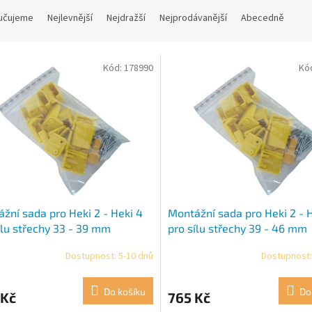
učujeme
Nejlevnější
Nejdražší
Nejprodávanější
Abecedně
Kód:
178990
Kó
žní sada pro Heki 2 - Heki 4
Montážní sada pro Heki 2 - 
ílu střechy 33 - 39 mm
pro sílu střechy 39 - 46 mm
Dostupnost: 5-10 dnů
Dostupnost:
Do košíku
Do
 Kč
765 Kč