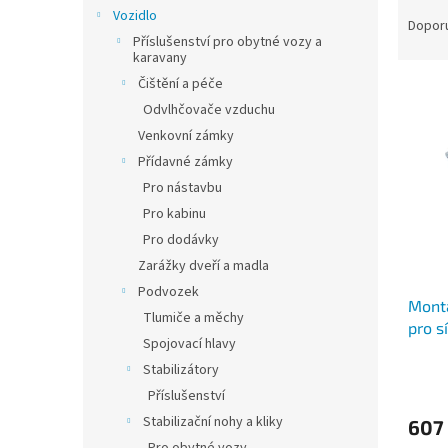
Ř
n
Vozidlo
a
e
Dopor
Příslušenství pro obytné vozy a
z
l
karavany
e
Čištění a péče
V
n
ý
Odvlhčovače vzduchu
í
p
p
Venkovní zámky
i
r
Přídavné zámky
s
o
Pro nástavbu
p
d
Pro kabinu
r
u
Pro dodávky
o
k
d
t
Zarážky dveří a madla
u
ů
Podvozek
Montá
k
Tlumiče a měchy
pro s
t
Spojovací hlavy
ů
Stabilizátory
Příslušenství
Stabilizační nohy a kliky
607