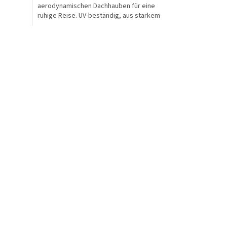
aerodynamischen Dachhauben für eine
ruhige Reise. UV-beständig, aus starkem
ABS-Kunststoff. Geeignet für...