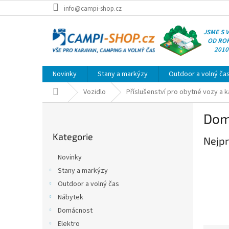
Přejít
info@campi-shop.cz
na
obsah
JSME S 
OD RO
2010
Novinky
Stany a markýzy
Outdoor a volný ča
Domů
Vozidlo
Příslušenství pro obytné vozy a 
P
Dom
o
Přeskočit
s
Kategorie
kategorie
Nejpr
t
r
Novinky
a
Stany a markýzy
n
Outdoor a volný čas
n
í
Nábytek
p
Domácnost
a
Elektro