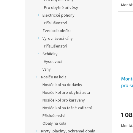
Pro obytné vozy
Montáž
Pro obytné přívěsy
Elektrické pohony
Příslušenství
Zvedací kolečka
Vyrovnávací klíny
Příslušenství
Schůdky
Vysouvací
Váhy
Nosiče na kola
Montá
Nosiče kol na dodávky
pro s
Nosiče kol pro obytná auta
Nosiče kol pro karavany
Nosiče kol na tažné zařízení
1 08
Příslušenství
Obaly na kola
Montáž
Kryty, plachty, ochranné obaly