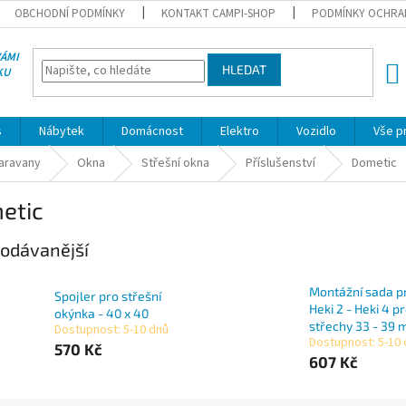
OBCHODNÍ PODMÍNKY
KONTAKT CAMPI-SHOP
PODMÍNKY OCHRA
VÁMI
HLEDAT
KU
NÁK
KOŠÍ
s
Nábytek
Domácnost
Elektro
Vozidlo
Vše p
karavany
Okna
Střešní okna
Příslušenství
Dometic
etic
odávanější
Montážní sada p
Spojler pro střešní
Heki 2 - Heki 4 pr
okýnka - 40 x 40
střechy 33 - 39
Dostupnost: 5-10 dnů
Dostupnost: 5-10
570 Kč
607 Kč