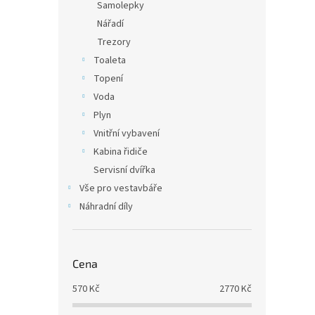
Samolepky
Nářadí
Trezory
Toaleta
Topení
Voda
Plyn
Vnitřní vybavení
Kabina řidiče
Servisní dvířka
Vše pro vestavbáře
Náhradní díly
Cena
570
Kč
2770
Kč