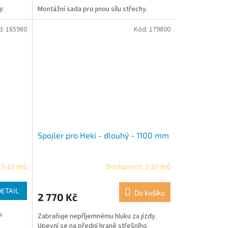
y.
Montážní sada pro jinou sílu střechy.
d:
185980
Kód:
179800
Spojler pro Heki - dlouhý - 1100 mm
 5-10 dnů
Dostupnost: 5-10 dnů
DETAIL
Do košíku
2 770 Kč
y.
Zabraňuje nepříjemnému hluku za jízdy.
Upevní se na přední hraně střešního