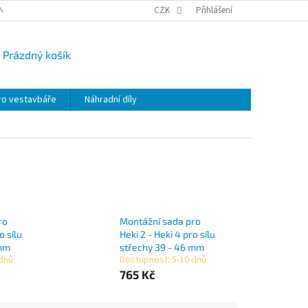
NY OSOBNÍCH ÚDAJŮ
CAMPI-BLOG
CZK
REKLAMACE
Přihlášení
VRÁCENÍ ZBO
Prázdný košík
UPNÍ
K
ro vestavbáře
Náhradní díly
ro
Montážní sada pro
o sílu
Heki 2 - Heki 4 pro sílu
 mm
střechy 39 - 46 mm
 dnů
Dostupnost: 5-10 dnů
765 Kč