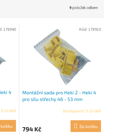
9
položek celkem
d:
178940
Kód:
178910
Heki 4
Montážní sada pro Heki 2 - Heki 4
pro sílu střechy 46 - 53 mm
 5-10 dnů
Dostupnost: 5-10 dnů
 košíku
Do košíku
794 Kč