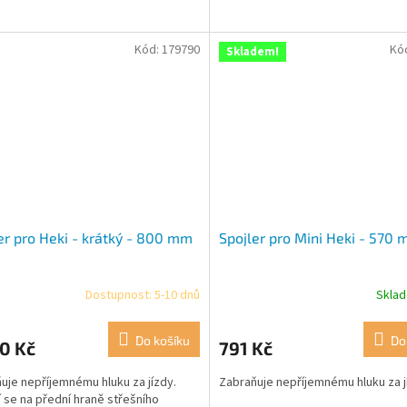
Kód:
179790
Kó
Skladem!
er pro Heki - krátký - 800 mm
Spojler pro Mini Heki - 570
Dostupnost: 5-10 dnů
Skla
Do košíku
Do
0 Kč
791 Kč
uje nepříjemnému hluku za jízdy.
Zabraňuje nepříjemnému hluku za j
 se na přední hraně střešního