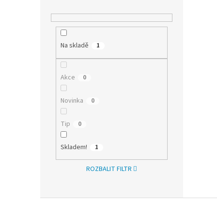
Na skladě
1
Akce
0
Novinka
0
Tip
0
Skladem!
1
ROZBALIT FILTR
Z
á