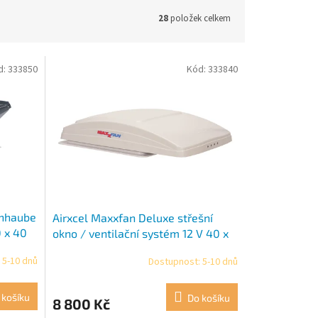
28
položek celkem
d:
333850
Kód:
333840
chhaube
Airxcel Maxxfan Deluxe střešní
0 x 40
okno / ventilační systém 12 V 40 x
40 cm bílá
 5-10 dnů
Dostupnost: 5-10 dnů
 košíku
Do košíku
8 800 Kč