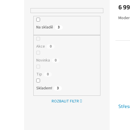
produ
6 99
je
4,0
Modern
z
5
Na skladě
3
hvězdi
Akce
0
Novinka
0
Tip
0
Skladem!
3
ROZBALIT FILTR
Střes
Průmě