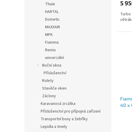
5 95
Thule
HARTAL
Turbo 
Dometic
větrák
MAXXAIR
MPK
Fiamma
Remis
univerzální
Boční okna
Příslušenství
Rolety
Stavěče oken
Záclony
Fiamm
Karavanová zrcátka
40 x
Příslušenství pro přípojná zařízení
Transportní boxy a žebříky
Lepidla a tmely