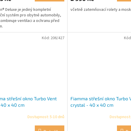
n® Deluxe je jediný kompletní
včetně zatemňovací rolety a mosk
ační systém pro obytné automobily,
kombinuje ventilaci a ochranu před
m.
Kód:
206/427
Kód
a střešní okno Turbo Vent
Fiamma střešní okno Turbo 
- 40 x 40 cm
crystal - 40 x 40 cm
Dostupnost: 5-10 dnů
Dostupnost: