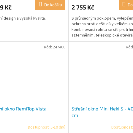
ktu
Do košíku
Do
9 Kč
2 755 Kč
í design a vysoká kvalita.
S průhledným poklopem, vylepše
ochrana proti dešti díky velkému 
kombinovaná roleta se sítí proti h
ček.
aztemněním, teleskopické otevírá
zamykáním, TÜV ověřené.
Kód:
247400
Kód
ní okno RemiTop Vista
Střešní okno Mini Heki S - 4
cm
Dostupnost: 5-10 dnů
Dostupnost:
rné