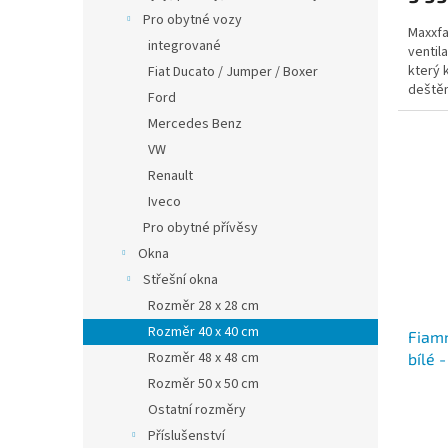
Pro obytné vozy
Maxxfa
integrované
ventil
který 
Fiat Ducato / Jumper / Boxer
deště
Ford
Mercedes Benz
VW
Renault
Iveco
Pro obytné přívěsy
Okna
Střešní okna
Rozměr 28 x 28 cm
Rozměr 40 x 40 cm
Fiamm
Rozměr 48 x 48 cm
bílé 
Rozměr 50 x 50 cm
Ostatní rozměry
Příslušenství