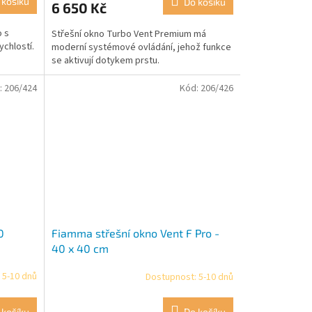
 košíku
Do košíku
6 650 Kč
o s
Střešní okno Turbo Vent Premium má
ychlostí.
moderní systémové ovládání, jehož funkce
se aktivují dotykem prstu.
:
206/424
Kód:
206/426
0
Fiamma střešní okno Vent F Pro -
40 x 40 cm
 5-10 dnů
Dostupnost: 5-10 dnů
 košíku
Do košíku