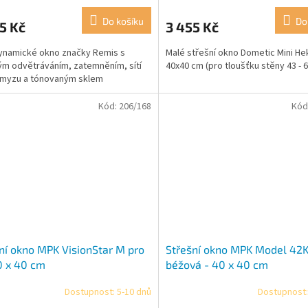
cení
ktu
Do košíku
Do
5 Kč
3 455 Kč
ynamické okno značky Remis s
Malé střešní okno Dometic Mini Hek
m odvětráváním, zatemněním, sítí
40x40 cm (pro tloušťku stěny 43 - 
hmyzu a tónovaným sklem
ček.
Kód:
206/168
Kód
ní okno MPK VisionStar M pro
Střešní okno MPK Model 42
0 x 40 cm
béžová - 40 x 40 cm
Dostupnost: 5-10 dnů
Dostupnost: