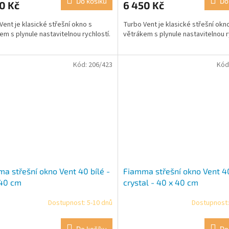
Do košíku
Do
0 Kč
6 450 Kč
Vent je klasické střešní okno s
Turbo Vent je klasické střešní okn
em s plynule nastavitelnou rychlostí.
větrákem s plynule nastavitelnou r
Kód:
206/423
Kód
a střešní okno Vent 40 bílé -
Fiamma střešní okno Vent 4
 40 cm
crystal - 40 x 40 cm
Dostupnost: 5-10 dnů
Dostupnost:
Do košíku
Do