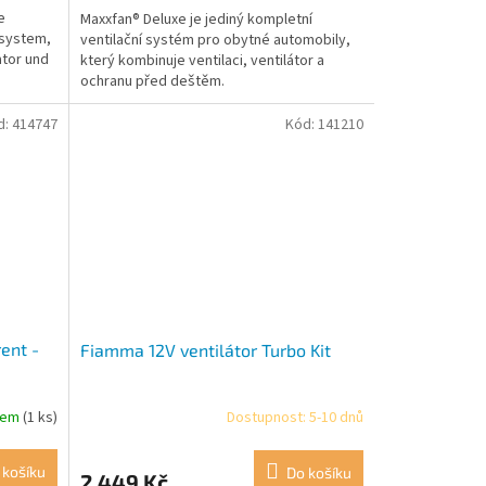
e
Maxxfan® Deluxe je jediný kompletní
ssystem,
ventilační systém pro obytné automobily,
ator und
který kombinuje ventilaci, ventilátor a
ochranu před deštěm.
d:
414747
Kód:
141210
ent -
Fiamma 12V ventilátor Turbo Kit
dem
(1 ks)
Dostupnost: 5-10 dnů
 košíku
Do košíku
2 449 Kč