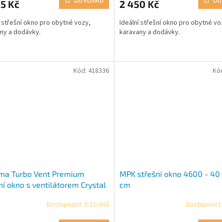
5 Kč
2 450 Kč
í střešní okno pro obytné vozy,
Ideální střešní okno pro obytné vo
ny a dodávky.
karavany a dodávky.
Kód:
418336
Kó
ma Turbo Vent Premium
MPK střešní okno 4600 - 40
ní okno s ventilátorem Crystal
cm
x 40 cm
Dostupnost: 5-10 dnů
Dostupnost:
rné
cení