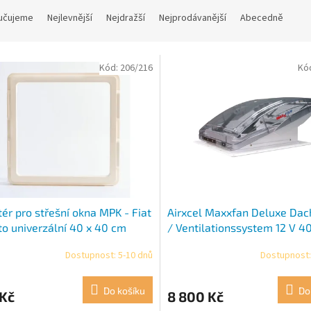
učujeme
Nejlevnější
Nejdražší
Nejprodávanější
Abecedně
Kód:
206/216
Kó
ér pro střešní okna MPK - Fiat
Airxcel Maxxfan Deluxe Da
o univerzální 40 x 40 cm
/ Ventilationssystem 12 V 4
cm klar
Dostupnost: 5-10 dnů
Dostupnost:
Do košíku
Do
 Kč
8 800 Kč