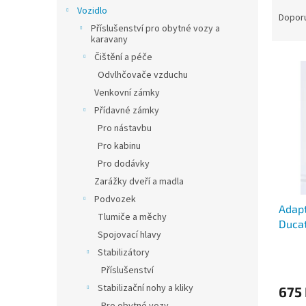
Ř
n
Vozidlo
a
e
Dopor
Příslušenství pro obytné vozy a
z
l
karavany
e
Čištění a péče
V
n
ý
Odvlhčovače vzduchu
í
p
p
Venkovní zámky
i
r
Přídavné zámky
s
o
Pro nástavbu
p
d
Pro kabinu
r
u
Pro dodávky
o
k
d
t
Zarážky dveří a madla
u
ů
Podvozek
Adapt
k
Tlumiče a měchy
Ducat
t
Spojovací hlavy
ů
Stabilizátory
Příslušenství
Stabilizační nohy a kliky
675