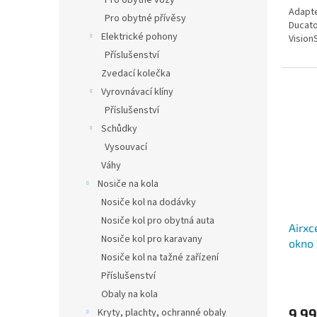
Pro obytné vozy
Adapte
Pro obytné přívěsy
Ducato
Elektrické pohony
Vision
Příslušenství
Zvedací kolečka
Vyrovnávací klíny
Příslušenství
Schůdky
Vysouvací
Váhy
Nosiče na kola
Nosiče kol na dodávky
Nosiče kol pro obytná auta
Airxc
Nosiče kol pro karavany
okno 
Nosiče kol na tažné zařízení
40 c
Příslušenství
Obaly na kola
9 99
Kryty, plachty, ochranné obaly