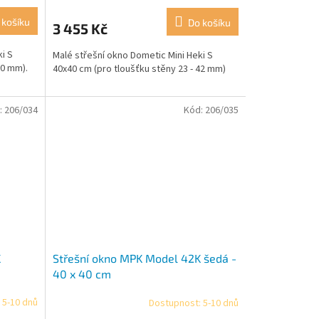
 košíku
Do košíku
3 455 Kč
i S
Malé střešní okno Dometic Mini Heki S
60 mm).
40x40 cm (pro tloušťku stěny 23 - 42 mm)
:
206/034
Kód:
206/035
K
Střešní okno MPK Model 42K šedá -
40 x 40 cm
 5-10 dnů
Dostupnost: 5-10 dnů