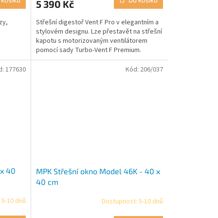
5 390 Kč
zy,
Střešní digestoř Vent F Pro v elegantním a
stylovém designu. Lze přestavět na střešní
kapotu s motorizovaným ventilátorem
pomocí sady Turbo-Vent F Premium.
d:
177630
Kód:
206/037
 x 40
MPK Střešní okno Model 46K - 40 x
40 cm
 5-10 dnů
Dostupnost: 5-10 dnů