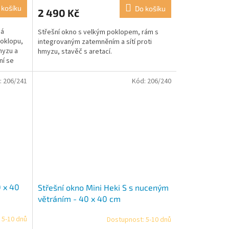
 košíku
Do košíku
2 490 Kč
ná
Střešní okno s velkým poklopem, rám s
poklopu,
integrovaným zatemněním a sítí proti
myzu a
hmyzu, stavěč s aretací.
ní se
:
206/241
Kód:
206/240
0 x 40
Střešní okno Mini Heki S s nuceným
větráním - 40 x 40 cm
 5-10 dnů
Dostupnost: 5-10 dnů