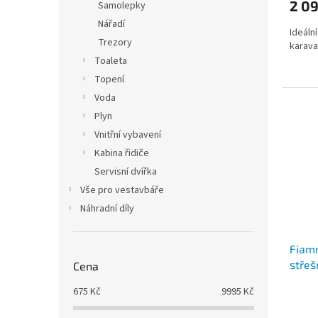
2 09
Samolepky
Nářadí
Ideáln
Trezory
karava
Toaleta
Topení
Voda
Plyn
Vnitřní vybavení
Kabina řidiče
Servisní dvířka
Vše pro vestavbáře
Náhradní díly
Fiam
střeš
Cena
- 40 
675
Kč
9995
Kč
Průmě
hodno