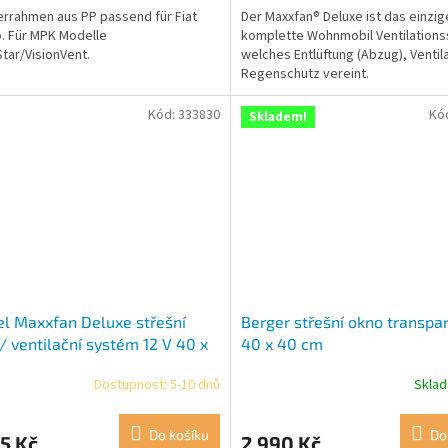
rrahmen aus PP passend für Fiat
Der Maxxfan® Deluxe ist das einzig
. Für MPK Modelle
komplette Wohnmobil Ventilation
Star/VisionVent.
welches Entlüftung (Abzug), Ventil
Regenschutz vereint.
Kód:
333830
Kó
Skladem!
el Maxxfan Deluxe střešní
Berger střešní okno transpar
/ ventilační systém 12 V 40 x
40 x 40 cm
m černá
Dostupnost: 5-10 dnů
Skla
Do košíku
Do
5 Kč
2 990 Kč