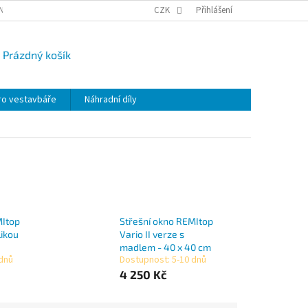
NY OSOBNÍCH ÚDAJŮ
CAMPI-BLOG
CZK
REKLAMACE
Přihlášení
VRÁCENÍ ZBO
Prázdný košík
UPNÍ
K
ro vestavbáře
Náhradní díly
MItop
Střešní okno REMItop
likou
Vario II verze s
madlem - 40 x 40 cm
 dnů
Dostupnost: 5-10 dnů
4 250 Kč