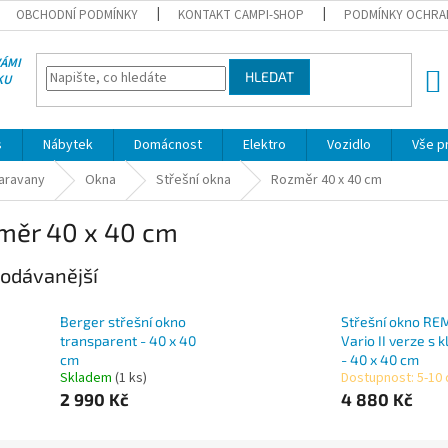
OBCHODNÍ PODMÍNKY
KONTAKT CAMPI-SHOP
PODMÍNKY OCHRA
VÁMI
HLEDAT
KU
NÁK
KOŠÍ
s
Nábytek
Domácnost
Elektro
Vozidlo
Vše p
karavany
Okna
Střešní okna
Rozměr 40 x 40 cm
měr 40 x 40 cm
odávanější
Berger střešní okno
Střešní okno RE
transparent - 40 x 40
Vario II verze s k
cm
- 40 x 40 cm
Skladem
(1 ks)
Dostupnost: 5-10
2 990 Kč
4 880 Kč