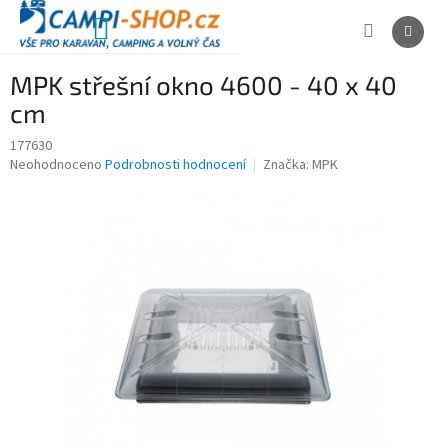
Přejít
na
NÁKUPNÍ
obsah
KOŠÍK
MPK střešní okno 4600 - 40 x 40
cm
177630
Průměrné
Neohodnoceno
Podrobnosti hodnocení
Značka:
MPK
hodnocení
produktu
je
0,0
z
5
hvězdiček.