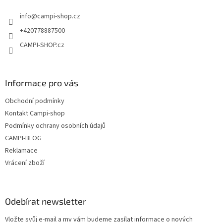
t
info
@
campi-shop.cz
í
+420778887500
CAMPI-SHOP.cz
Informace pro vás
Obchodní podmínky
Kontakt Campi-shop
Podmínky ochrany osobních údajů
CAMPI-BLOG
Reklamace
Vrácení zboží
Odebírat newsletter
Vložte svůj e-mail a my vám budeme zasílat informace o nových