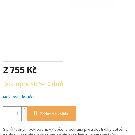
2 755 Kč
Měrná
Dostupnost: 5-10 dnů
cena:
Možnosti doručení
Přidat do košíku
S průhledným poklopem, vylepšená ochrana proti dešti díky velkému