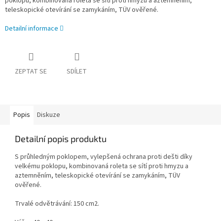
poklopu, kombinovaná roleta se sítí proti hmyzu a aztemněním,
teleskopické otevírání se zamykáním, TÜV ověřené.
Detailní informace
ZEPTAT SE
SDÍLET
Popis
Diskuze
Detailní popis produktu
S průhledným poklopem, vylepšená ochrana proti dešti díky
velkému poklopu, kombinovaná roleta se sítí proti hmyzu a
aztemněním, teleskopické otevírání se zamykáním, TÜV
ověřené.
Trvalé odvětrávání: 150 cm2.