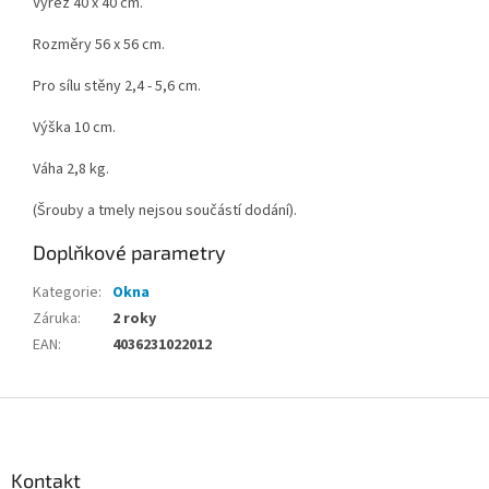
Výřez 40 x 40 cm.
Rozměry 56 x 56 cm.
Pro sílu stěny 2,4 - 5,6 cm.
Výška 10 cm.
Váha 2,8 kg.
(Šrouby a tmely nejsou součástí dodání).
Doplňkové parametry
Kategorie
:
Okna
Záruka
:
2 roky
EAN
:
4036231022012
Z
á
p
a
Kontakt