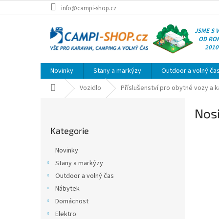
Přejít
info@campi-shop.cz
na
obsah
JSME S 
OD RO
2010
Novinky
Stany a markýzy
Outdoor a volný ča
Domů
Vozidlo
Příslušenství pro obytné vozy a 
P
Nosi
o
Přeskočit
s
Kategorie
kategorie
t
r
Novinky
a
Stany a markýzy
n
Outdoor a volný čas
n
í
Nábytek
p
Domácnost
a
Elektro