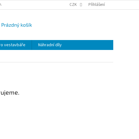
NY OSOBNÍCH ÚDAJŮ
CAMPI-BLOG
CZK
REKLAMACE
Přihlášení
VRÁCENÍ ZBO
Prázdný košík
UPNÍ
K
ro vestavbáře
Náhradní díly
vujeme.