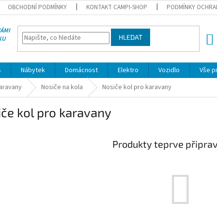
OBCHODNÍ PODMÍNKY
KONTAKT CAMPI-SHOP
PODMÍNKY OCHRA
VÁMI
HLEDAT
KU
NÁK
KOŠÍ
s
Nábytek
Domácnost
Elektro
Vozidlo
Vše p
karavany
Nosiče na kola
Nosiče kol pro karavany
če kol pro karavany
Produkty teprve připra