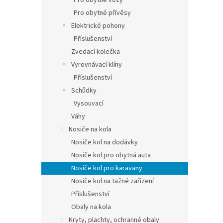
Pro obytné vozy
Pro obytné přívěsy
Elektrické pohony
Příslušenství
Zvedací kolečka
Vyrovnávací klíny
Příslušenství
Schůdky
Vysouvací
Váhy
Nosiče na kola
Nosiče kol na dodávky
Nosiče kol pro obytná auta
Nosiče kol pro karavany
Nosiče kol na tažné zařízení
Příslušenství
Obaly na kola
Kryty, plachty, ochranné obaly