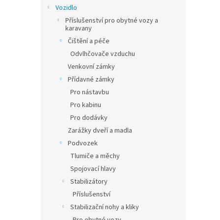
n
Vozidlo
e
Příslušenství pro obytné vozy a
l
karavany
Čištění a péče
Odvlhčovače vzduchu
Venkovní zámky
Přídavné zámky
Pro nástavbu
Pro kabinu
Pro dodávky
Zarážky dveří a madla
Podvozek
Tlumiče a měchy
Spojovací hlavy
Stabilizátory
Příslušenství
Stabilizační nohy a kliky