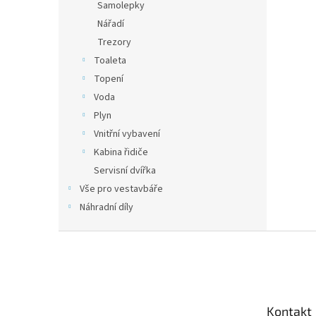
Samolepky
Nářadí
Trezory
Toaleta
Topení
Voda
Plyn
Vnitřní vybavení
Kabina řidiče
Servisní dvířka
Vše pro vestavbáře
Náhradní díly
Z
á
p
a
t
Kontakt
í