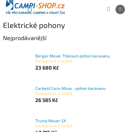
Přejít
na
NÁKUPNÍ
obsah
KOŠÍK
Elektrické pohony
Nejprodávanější
Berger Mover Titanium pohon karavanu
Dostupnost: 5-10 dnů
23 680 Kč
Carbest Cara-Move - pohon karavanu
Dostupnost: 5-10 dnů
26 585 Kč
Truma Mover SX
Dostupnost: 5-10 dnů