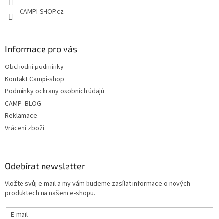
v
CAMPI-SHOP.cz
k
y
v
ý
Informace pro vás
p
i
Obchodní podmínky
s
u
Kontakt Campi-shop
Podmínky ochrany osobních údajů
CAMPI-BLOG
Reklamace
Vrácení zboží
Odebírat newsletter
Vložte svůj e-mail a my vám budeme zasílat informace o nových
produktech na našem e-shopu.
E-mail