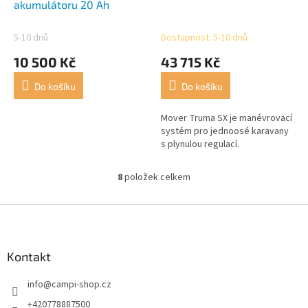
akumulátoru 20 Ah
5-10 dnů
Dostupnost: 5-10 dnů
10 500 Kč
43 715 Kč
Do košíku
Do košíku
Mover Truma SX je manévrovací
systém pro jednoosé karavany
s plynulou regulací.
8
položek celkem
O
v
l
Z
á
á
d
p
a
a
Kontakt
c
t
í
info
@
campi-shop.cz
í
p
r
+420778887500