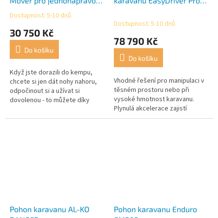
Mover pro jednonápravové
karavanu EasyDriver Pro
karavany
2.8
Dostupnost: 5-10 dnů
Průměrné
Dostupnost: 5-10 dnů
hodnocení
30 750 Kč
produktu
78 790 Kč
je
Do košíku
5,0
Do košíku
z
5
Když jste dorazili do kempu,
Vhodné řešení pro manipulaci v
hvězdiček.
chcete si jen dát nohy nahoru,
těsném prostoru nebo při
odpočinout si a užívat si
vysoké hmotnost karavanu.
dovolenou - to můžete díky
Plynulá akcelerace zajistí
našemu pomocníkovi EasyDriver
bezproblémový pohyb při
Active 2.0! Mover EasyDriver...
ostrém zatáčení.
Pohon karavanu AL-KO
Pohon karavanu Enduro