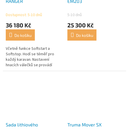
RANGER
EM203
Dostupnost: 5-10 dnů
5-10 dnů
36 180 Kč
25 300 Kč
Do košíku
Do košíku
Včetně funkce Softstart a
Softstop. Hodí se téměř pro
každý karavan. Nastavení
hnacích válečků se provádí
ručně pomocí kliky. Energii
pohonu dodává baterie AGM
(min. 80 Ah)...
Sada lithiového
Truma Mover SX