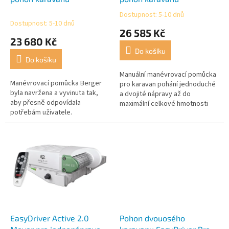
k
Dostupnost: 5-10 dnů
Průměrné
t
Dostupnost: 5-10 dnů
hodnocení
26 585 Kč
ů
produktu
23 680 Kč
je
Do košíku
4,5
Do košíku
z
5
Manuální manévrovací pomůcka
Manévrovací pomůcka Berger
hvězdiček.
pro karavan pohání jednoduché
byla navržena a vyvinuta tak,
a dvojité nápravy až do
aby přesně odpovídala
maximální celkové hmotnosti
potřebám uživatele.
2250 kg.
EasyDriver Active 2.0
Pohon dvouosého